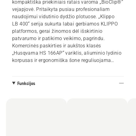
kompaktiška priekiniais ratais varoma „BioClip®“
vejapjovė. Pritaikyta pusiau profesionaliam
naudojimui vidutinio dydžio plotuose. „Klippo
LB 400“ serija sukurta labai gerbiamos KLIPPO
platformos, gerai žinomos dėl išskirtinio
patvarumo ir patikimo veikimo, pagrindu.
Komercinės paskirties ir aukštos klasės
„Husqvarna HS 166AP“ variklis, aliuminio lydinio
korpusas ir ergonomiška šone reguliuojama
rankena. Optimizuotas „KLIPPO LB 400“ serijos
dizainas ir komercinės klasės komponentai
suteikia našumą, kuriuo galima pasitikėti metai
Funkcijos
iš metų.