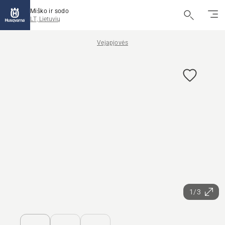
Miško ir sodo
LT, Lietuvių
Vejapjovės
1/3