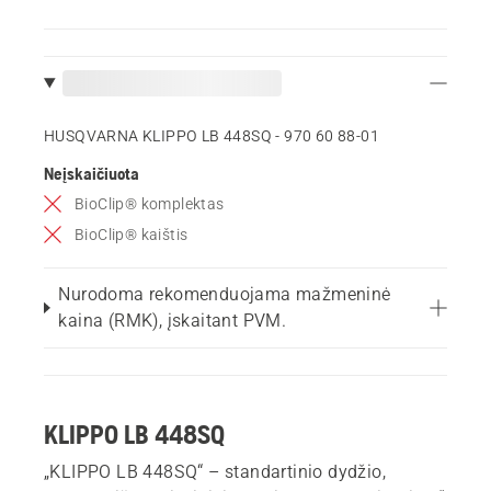
HUSQVARNA KLIPPO LB 448SQ - 970 60 88‑01
Neįskaičiuota
BioClip® komplektas
BioClip® kaištis
Nurodoma rekomenduojama mažmeninė
kaina (RMK), įskaitant PVM.
KLIPPO LB 448SQ
„KLIPPO LB 448SQ“ – standartinio dydžio,