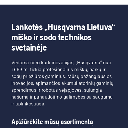
storu
patarimus,
audeklu.
kad
šiltuoju
metų
Lankotės „Husqvarna Lietuva“
laiku
veja
miško ir sodo technikos
sėkmingai
augtų.
svetainėje
Prieš
kibdami į
darbus,
Vedama noro kurti inovacijas, „Husqvarna“ nuo
pirmiausia
1689 m. tiekia profesionalius miškų, parkų ir
peržiūrėkite
sodų priežiūros gaminius. Mūsų pažangiausios
pagrindinius
inovacijos, apimančios akumuliatorinių gaminių
mūsų
patarimus,
sprendimus ir robotus vejapjoves, sujungia
kurių
našumą ir panaudojimo galimybes su saugumu
turėtumėte
ir aplinkosauga.
laikytis
visą
sezoną,
Apžiūrėkite mūsų asortimentą
kad veja