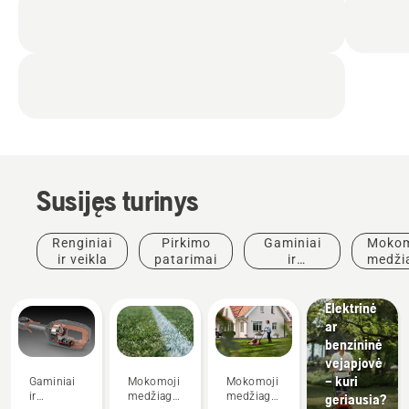
Susijęs turinys
Renginiai
Pirkimo
Gaminiai
Mokom
ir veikla
patarimai
ir
medži
inovacijos
ir
vado
Elektrinė
ar
benzininė
vejapjovė
– kuri
Gaminiai
Mokomoji
Mokomoji
ir
medžiaga
medžiaga
geriausia?