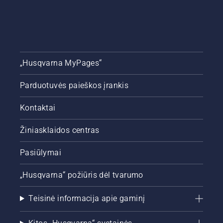
atrodytų
žalia ir
vešli.
„Husqvarna MyPages“
Parduotuvės paieškos įrankis
Kontaktai
Žiniasklaidos centras
Pasiūlymai
„Husqvarna“ požiūris dėl tvarumo
Teisinė informacija apie gaminį