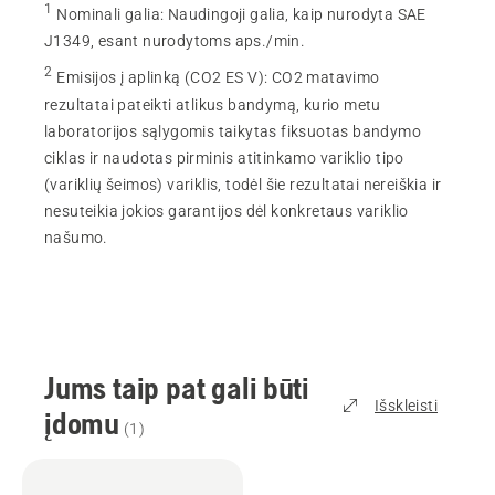
1
Nominali galia
:
Naudingoji galia, kaip nurodyta SAE
J1349, esant nurodytoms aps./min.
2
Emisijos į aplinką (CO2 ES V)
:
CO2 matavimo
rezultatai pateikti atlikus bandymą, kurio metu
laboratorijos sąlygomis taikytas fiksuotas bandymo
ciklas ir naudotas pirminis atitinkamo variklio tipo
(variklių šeimos) variklis, todėl šie rezultatai nereiškia ir
nesuteikia jokios garantijos dėl konkretaus variklio
našumo.
Jums taip pat gali būti
Išskleisti
įdomu
(
1
)