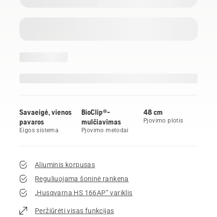
Savaeigė, vienos
BioClip®-
48 cm
pavaros
mulčiavimas
Pjovimo plotis
Eigos sistema
Pjovimo metodai
Aliuminis korpusas
Reguliuojama šoninė rankena
„Husqvarna HS 166AP“ variklis
Peržiūrėti visas funkcijas