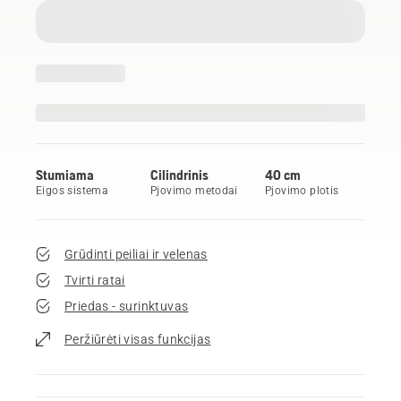
Stumiama
Cilindrinis
40 cm
Eigos sistema
Pjovimo metodai
Pjovimo plotis
Grūdinti peiliai ir velenas
Tvirti ratai
Priedas - surinktuvas
Peržiūrėti visas funkcijas