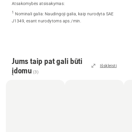
Atsakomybės atsisakymas:
1
Nominali galia
:
Naudingoji galia, kaip nurodyta SAE
J1349, esant nurodytoms aps./min.
Jums taip pat gali būti
Išskleisti
įdomu
(
3
)