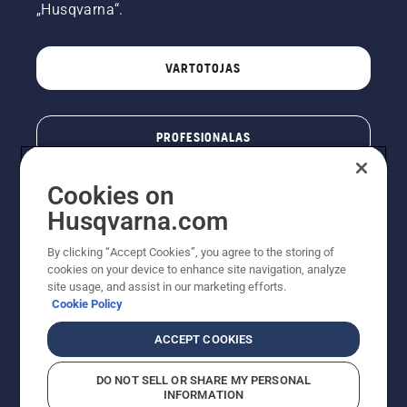
„Husqvarna“.
VARTOTOJAS
PROFESIONALAS
Cookies on
Husqvarna.com
By clicking “Accept Cookies”, you agree to the storing of
cookies on your device to enhance site navigation, analyze
site usage, and assist in our marketing efforts.
Cookie Policy
© „Husqvarna AB“ (leid). Visos teisės priklauso autoriui.
ACCEPT COOKIES
Nurodoma rekomenduojama mažmeninė kaina (RMK),
įskaitant PVM. RMK yra kaina, už kurią gamintojas
DO NOT SELL OR SHARE MY PERSONAL
rekomenduoja pardavėjui parduoti prekę. UAB
INFORMATION
"Husqvarna Lietuva" prekių vartotojams neparduoda,