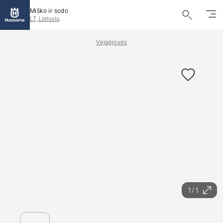
Miško ir sodo
LT, Lietuvių
Vejapjovės
1/1