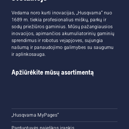
vejai,
kuri
Vedama noro kurti inovacijas, „Husqvarna“ nuo
ateinančiais
1689 m. tiekia profesionalius miškų, parkų ir
metais
atrodys
sodų priežiūros gaminius. Mūsų pažangiausios
tobulai.
inovacijos, apimančios akumuliatorinių gaminių
Prieš
sprendimus ir robotus vejapjoves, sujungia
kibdami i
našumą ir panaudojimo galimybes su saugumu
darbus,
ir aplinkosauga.
pirmiausia
peržiūrėkite
pagrindinius
Apžiūrėkite mūsų asortimentą
mūsų
patarimus,
kurių
turėtumėte
laikytis
visą
sezoną,
kad veja
„Husqvarna MyPages“
atrodytų
žalia ir
Parduotuvės paieškos įrankis