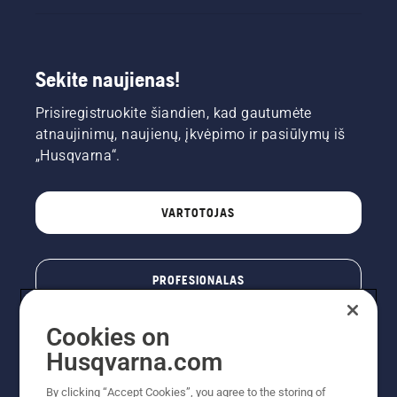
Sekite naujienas!
Prisiregistruokite šiandien, kad gautumėte
atnaujinimų, naujienų, įkvėpimo ir pasiūlymų iš
„Husqvarna“.
VARTOTOJAS
PROFESIONALAS
Cookies on
Husqvarna.com
By clicking “Accept Cookies”, you agree to the storing of