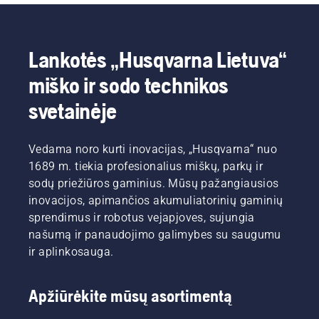
Lankotės „Husqvarna Lietuva“
miško ir sodo technikos
svetainėje
Vedama noro kurti inovacijas, „Husqvarna“ nuo
1689 m. tiekia profesionalius miškų, parkų ir
sodų priežiūros gaminius. Mūsų pažangiausios
inovacijos, apimančios akumuliatorinių gaminių
sprendimus ir robotus vejapjoves, sujungia
našumą ir panaudojimo galimybes su saugumu
ir aplinkosauga.
Apžiūrėkite mūsų asortimentą