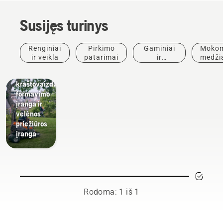
Susijęs turinys
Aplinkos
priežiūra
Kraštovaizdžio
Renginiai
Pirkimo
Gaminiai
Mokom
formavimo
ir veikla
patarimai
ir
medži
įrankiai,
inovacijos
ir
komercinė
vado
kraštovaizdžio
formavimo
įranga ir
velėnos
priežiūros
įranga
Rodoma: 1 iš 1