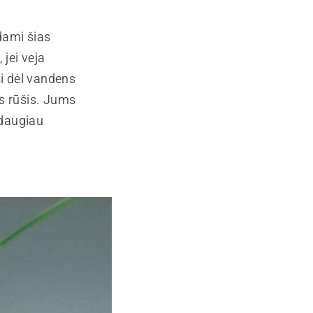
odami šias
 jei veja
si dėl vandens
ės rūšis. Jums
 daugiau