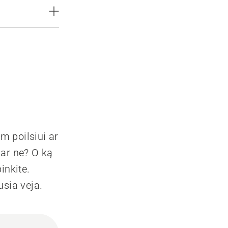
am poilsiui ar
 ar ne? O ką
inkite.
usia veja.