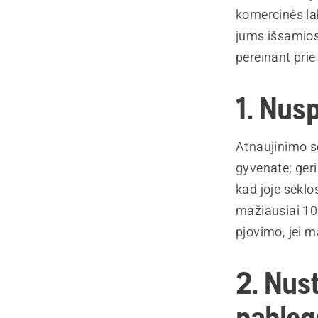
komercinės lab
jums išsamios 
pereinant prie
1. Nusp
Atnaujinimo se
gyvenate; geri
kad joje sėklo
mažiausiai 10
pjovimo, jei m
2. Nus
pablog