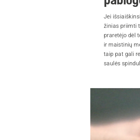
Jei išsiaiškin
žinias priimti
praretėjo dėl 
ir maistinių 
taip pat gali 
saulės spinduli