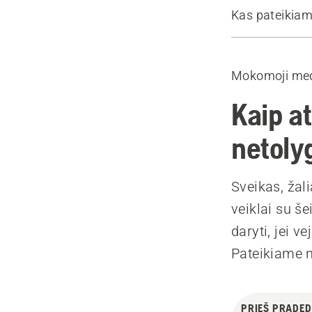
Kas pateikiam
Prieš pradė
Įvadas
Mokomoji med
1. Nuspręski
2. Nustatyki
Kaip at
3. Pašalinkit
netolyg
4. Paruoškit
5. Palaistyki
Sveikas, žali
6. Naudokite
veiklai su še
7. Sėklos
daryti, jei v
8. Mėgaukit
Pateikiame n
Rekomenduo
PRIEŠ PRADE