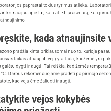
oratorijos paprastai tokius tyrimus atlieka. Laboratori
informacijos apie tai, kaip atlikti procedūrą, kuri jum
 atnaujinimo.
ręskite, kada atnaujinsite 
zono pradžia kinta priklausomai nuo to, kurioje pasaul
ausias laikas atnaujinti veją yra tada, kai žemė yra pa
s galėtų dygti ir augti. Tai reiškia, kad žemės temperatū
 °C. Darbus rekomenduojame pradėti po pirmojo sezoni
atote, kad veja ėmė žaliuoti ir augti.
tatykite vejos kokybės
ėjimo priežastį