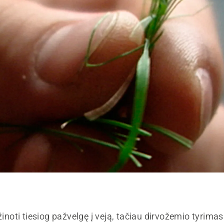
užinoti tiesiog pažvelgę į veją, tačiau dirvožemio tyrimas