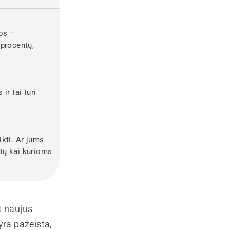
nos –
 procentų,
ir tai turi
ikti. Ar jums
ėtų kai kurioms
t naujus
yra pažeista,