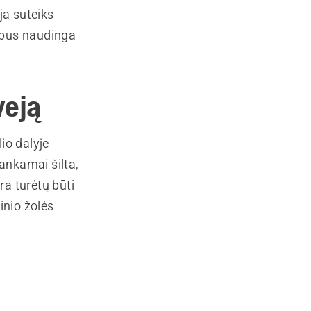
ja suteiks
s bus naudinga
veją
io dalyje
kankamai šilta,
ra turėtų būti
nio žolės