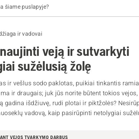
a šiame puslapyje?
dami
žiaga ir vadovai
te, kada atnaujinsite veją
te vejos kokybės pablogėjimo priežastį
naujinti veją ir sutvarkyti
e piktžoles ir vejos veltinį
iai sužėlusią žolę
e dirvožemį
te veją
as ir vešlus sodo paklotas, puikiai tinkantis rami
 trąšas
ima ir draugais; juk jūs norite būtent tokios vejos,
eją gadina išdžiuvę, rudi plotai ir piktžolės? Nesirūp
ės
uoseklų vadovą, kaip pasirūpinti netolygiai sužėl
jami gaminiai
DANT VEJOS TVARKYMO DARBUS