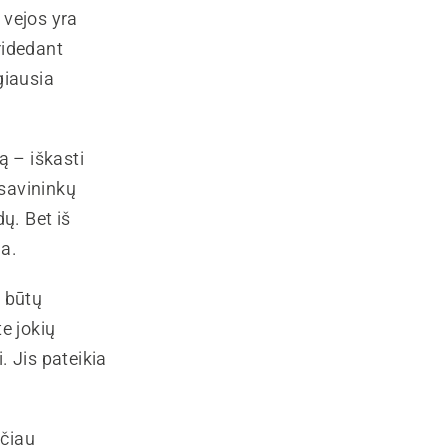
 vejos yra
ridedant
giausia
ą – iškasti
 savininkų
dų. Bet iš
ja.
s būtų
te jokių
. Jis pateikia
ačiau