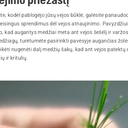
site, kodėl pablogėjo jūsų vejos būklė, galėsite panaud
 teisingus sprendimus dėl vejos atnaujinimo. Pavyzdžiui,
to, kad augantys medžiai meta ant vejos šešėlį ir varžo
medžiagų, turėtumėte pasirinkti pavėsyje augančias žol
reikėti nugenėti dalį medžių šakų, kad ant vejos patektų
ų ir kritulių.