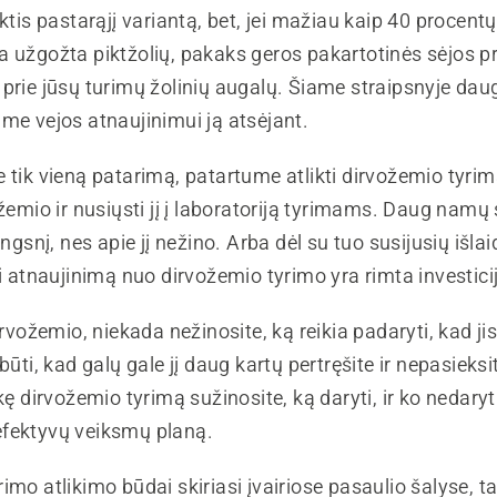
nktis pastarąjį variantą, bet, jei mažiau kaip 40 procentų
a užgožta piktžolių, pakaks geros pakartotinės sėjos p
prie jūsų turimų žolinių augalų. Šiame straipsnyje dau
me vejos atnaujinimui ją atsėjant.
 tik vieną patarimą, patartume atlikti dirvožemio tyrim
ožemio ir nusiųsti jį į laboratoriją tyrimams. Daug namų
ingsnį, nes apie jį nežino. Arba dėl su tuo susijusių išlai
ti atnaujinimą nuo dirvožemio tyrimo yra rimta investici
dirvožemio, niekada nežinosite, ką reikia padaryti, kad ji
būti, kad galų gale jį daug kartų pertręšite ir nepasieksi
kę dirvožemio tyrimą sužinosite, ką daryti, ir ko nedaryti
fektyvų veiksmų planą.
imo atlikimo būdai skiriasi įvairiose pasaulio šalyse, t