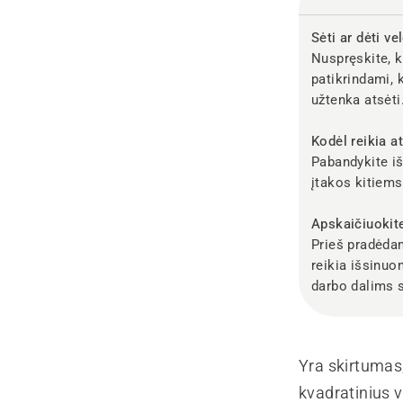
Sėti ar dėti ve
Nuspręskite, k
patikrindami, 
užtenka atsėti
Kodėl reikia at
Pabandykite iš
įtakos kitiem
Apskaičiuokite
Prieš pradėdam
reikia išsinuo
darbo dalims 
Yra skirtumas,
kvadratinius v