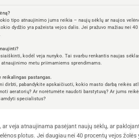
lėną?
okio tipo atnaujinimo jums reikia – naujų sėklų ar naujos velė
kokio dydžio yra pažeista vejos dalis. Jei pražuvo mažiau nei 40
.
naujinti?
siaiškinti, kodėl veja nunyko. Tai svarbu renkantis naujas sėklas 
s atnaujinimo metu priimamiems sprendimams.
 reikalingas pastangas.
i dirbti, pabandykite apskaičiuoti, kokio masto darbą reikės atl
moti aeratorių? Ar norėtumėte naudoti barstytuvą? Ar jums reik
samdyti specialistus?
 ar veja atnaujinama pasėjant naujų sėklų, ar paklojan
elėnos plotus. Jei daugiau nei 40 procentų vejos žolės 