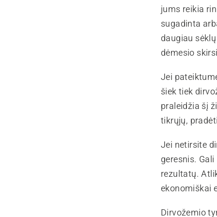
jums reikia ri
sugadinta arb
daugiau sėklų 
dėmesio skirsi
Jei pateiktume
šiek tiek dirv
praleidžia šį ž
tikrųjų, pradė
Jei netirsite 
geresnis. Gali 
rezultatų. Atli
ekonomiškai e
Dirvožemio tyr