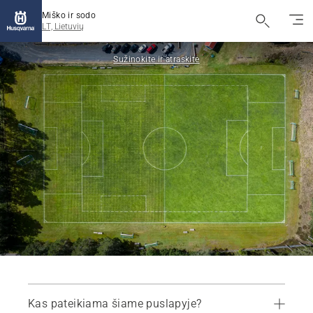
Miško ir sodo
LT, Lietuvių
Sužinokite ir atraskite
Kas pateikiama šiame puslapyje?