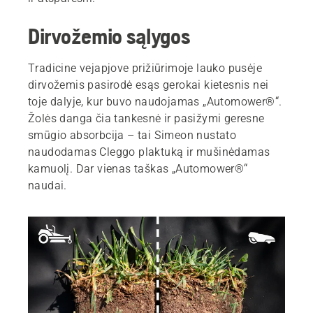
Dirvožemio sąlygos
Tradicine vejapjove prižiūrimoje lauko pusėje
dirvožemis pasirodė esąs gerokai kietesnis nei
toje dalyje, kur buvo naudojamas „Automower®“.
Žolės danga čia tankesnė ir pasižymi geresne
smūgio absorbcija – tai Simeon nustato
naudodamas Cleggo plaktuką ir mušinėdamas
kamuolį. Dar vienas taškas „Automower®“
naudai.