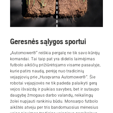
Geresnės sąlygos sportui
„Automower®“ reiškia pergalę ne tik savo kūrėjų
komandai. Tai taip pat yra didelis laimėjimas
futbolo aikščių prižiūrėtojams visame pasaulyje,
kurie patirs naudą, perėję nuo tradicinių
vejapjovių prie „Husqvarna Automower®“. Šie
robotai vejapjovės ne tik padeda palaikyti gerą
vejos išvaizdą ir puikias savybes, bet ir sutaupo
daugybę žmogaus darbo valandų, reikalingų
žolei nupjauti rankiniu būdu. Monsarpo futbolo
aikštės atveju per tris bandomuosius mėnesius