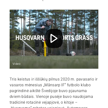
Video
Tris keistus ir iššūkių pilnus 2020 m. pavasario ir
vasaros mėnesius „Månsarp IF“ futbolo klubo
pagrindinė aikštė Švedijoje buvo pjaunama
dviem būdais. Vienoje pusėje buvo naudojama
tradicinė rotacinė vejapjovė, o kitoje –