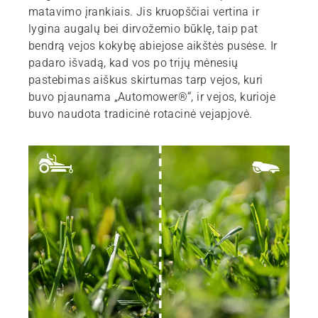
matavimo įrankiais. Jis kruopščiai vertina ir
lygina augalų bei dirvožemio būklę, taip pat
bendrą vejos kokybę abiejose aikštės pusėse. Ir
padaro išvadą, kad vos po trijų mėnesių
pastebimas aiškus skirtumas tarp vejos, kuri
buvo pjaunama „Automower®“, ir vejos, kurioje
buvo naudota tradicinė rotacinė vejapjovė.