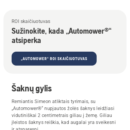
ROI skaičiuotuvas
Sužinokite, kada „Automower®“
atsiperka
„AUTOMOWER“ ROI SKAIČIUOTUVAS
Šaknų gylis
Remiantis Simeon atliktais tyrimais, su
„Automower®“ nupjautos žolės šaknys leidžiasi
vidutiniškai 2 centimetrais giliau į žemę. Giliau
įleistos šaknys reiškia, kad augalai yra sveikesni
ir atsparesni.