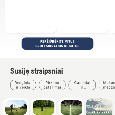
PERŽIŪRĖKITE VISUS
PROFESIONALIUS ROBOTUS
VEJAPJOVES
Susiję straipsniai
Renginiai
Pirkimo
Gaminiai
Mokom
ir veikla
patarimai
ir
medži
Sporto
inovacijos
ir
klubai
vado
Sporto
aikštelių
vejapjovės