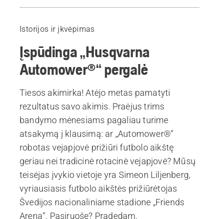
Įvadas
Aštrūs lyg skustuvas peiliai
Istorijos ir įkvėpimas
Šaknų gylis
Įspūdinga „Husqvarna
Dirvožemio sąlygos
Geresnės sąlygos sportui
Automower®“ pergalė
Visi profesionalūs robotai vejapjovės
Tiesos akimirka! Atėjo metas pamatyti
rezultatus savo akimis. Praėjus trims
bandymo mėnesiams pagaliau turime
atsakymą į klausimą: ar „Automower®“
robotas vejapjovė prižiūri futbolo aikštę
geriau nei tradicinė rotacinė vejapjovė? Mūsų
teisėjas įvykio vietoje yra Simeon Liljenberg,
vyriausiasis futbolo aikštės prižiūrėtojas
Švedijos nacionaliniame stadione „Friends
Arena“. Pasiruošę? Pradedam.