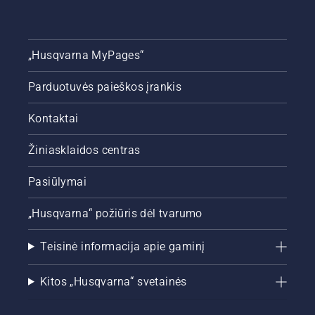
būklės
sugrįžus
šilumai.
„Husqvarna MyPages“
Kartu su
Simeon
Liljenberg,
Parduotuvės paieškos įrankis
vyriausiuoju
futbolo
Kontaktai
aikštės
prižiūrėtoju
Žiniasklaidos centras
Švedijos
nacionaliniame
Pasiūlymai
stadione
„Friends
Arena“,
„Husqvarna“ požiūris dėl tvarumo
pateikiame
naudingų
Teisinė informacija apie gaminį
patarimų,
kaip
paruošti
Kitos „Husqvarna“ svetainės
veją
žiemai,