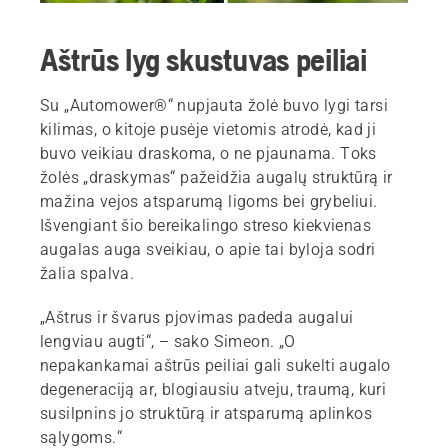
Aštrūs lyg skustuvas peiliai
Su „Automower®“ nupjauta žolė buvo lygi tarsi
kilimas, o kitoje pusėje vietomis atrodė, kad ji
buvo veikiau draskoma, o ne pjaunama. Toks
žolės „draskymas“ pažeidžia augalų struktūrą ir
mažina vejos atsparumą ligoms bei grybeliui.
Išvengiant šio bereikalingo streso kiekvienas
augalas auga sveikiau, o apie tai byloja sodri
žalia spalva.
„Aštrus ir švarus pjovimas padeda augalui
lengviau augti“, – sako Simeon. „O
nepakankamai aštrūs peiliai gali sukelti augalo
degeneraciją ar, blogiausiu atveju, traumą, kuri
susilpnins jo struktūrą ir atsparumą aplinkos
sąlygoms.“