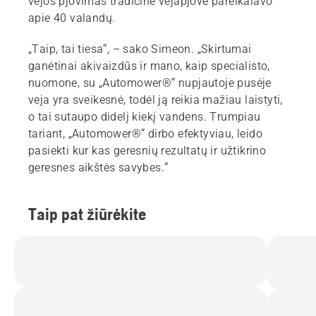
vejos pjovimas tradicine vejapjove pareikalavo
apie 40 valandų.
„Taip, tai tiesa“, – sako Simeon. „Skirtumai
ganėtinai akivaizdūs ir mano, kaip specialisto,
nuomone, su „Automower®“ nupjautoje pusėje
veja yra sveikesnė, todėl ją reikia mažiau laistyti,
o tai sutaupo didelį kiekį vandens. Trumpiau
tariant, „Automower®“ dirbo efektyviau, leido
pasiekti kur kas geresnių rezultatų ir užtikrino
geresnes aikštės savybes.“
Taip pat žiūrėkite