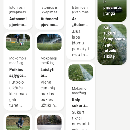
ir
priežiūros
Istorijos ir
Istorijos ir
Istorijos ir
Mokomoji
įkvėpimas
įkvėpimas
įkvėpimas
įranga
medžiaga
Autonominio
Autonominio
Ar
ir vadovai
pjovimo
pjovimo
„Automower®“
Kaip
privalumai
tyrimas
robotas
„Bus
sukurti
aplinkos
vejapjovė
labai
čempionato
priežiūros
yra
įdomu
lygio
specialistams
pranašesnis
pamatyti
futbolo
už
rezultatus.
aikštę
Mokomoji
Mokomoji
tradicines
Ar
medžiaga
medžiaga
vejapjoves?
„Automower®“
ir vadovai
ir vadovai
Puikios
Laistyti
robotas
sąlygos
ar
vejapjovė
greitam
nelaistyti
Futbolo
Viena
futbolo
ir
aikštę –
aikštės
esminių
Mokomoji
aikštę
smagiam
štai
medžiaga
kietumas
puikios
pjauna
futbolui
klausimas
ir vadovai
Kaip
gali
būklės
kitaip?
sukurti
turėti
užtikrinimo
Jei taip
tobulą
didelės
sąlygų –
Sukurti
ir yra,
aikštę
įtakos
įsitikinti,
tikrai
kokie
žaidimo
kad
nuostabią
tokio
kokybei.
aikštė
veją yra
pjovimo