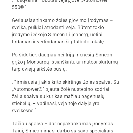
„Husqvarna“ robotas vejapjovė „Automower
550®“
Geriausias tinkamo žolės pjovimo įrodymas –
sveika, puikiai atrodanti veja. Būtent tokio
įrodymo ieškojo Simeon Liljenberg, uoliai
tirdamas ir vertindamas šią futbolo aikštę.
Po šiek tiek daugiau nei trijų mėnesių Simeon
grįžo į Monsarpą išsiaiškinti, ar matosi skirtumų
tarp dviejų aikštės pusių.
„Pirmiausia į akis krito skirtinga žolės spalva. Su
„Automower®“ pjauta žolė nustebino sodriai
žalia spalva su kur kas mažiau pageltusių
stiebelių, – vadinasi, veja toje dalyje yra
sveikesnė.“
Tačiau spalva – dar nepakankamas įrodymas.
Taigi, Simeon imasi darbo su savo specialiais