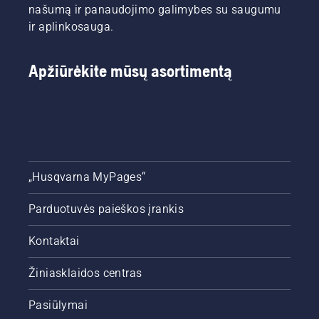
tikslą:
našumą ir panaudojimo galimybes su saugumu
pasirūpinti,
ir aplinkosauga.
kad jūsų
sodas
atrodytų
Apžiūrėkite mūsų asortimentą
tobulai.
Sveiki
atvykę į
„Husqvarna“
pasaulį.
Tikimės,
jis jums
patiks.
„Husqvarna MyPages“
Parduotuvės paieškos įrankis
Kontaktai
Žiniasklaidos centras
Pasiūlymai