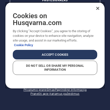
PROFESIONALAS
Cookies on
Husqvarna.com
By clicking “Accept Cookies”, you agree to the storing of
cookies on your device to enhance site navigation, analyze
site usage, and assist in our marketing efforts.
Cookie Policy
© „Husqvarna AB“ (leid). Visos teisės priklauso autoriui.
ACCEPT COOKIES
Nurodoma rekomenduojama mažmeninė kaina (RMK),
įskaitant PVM. RMK yra kaina, už kurią gamintojas
DO NOT SELL OR SHARE MY PERSONAL
rekomenduoja pardavėjui parduoti prekę. UAB
INFORMATION
"Husqvarna Lietuva" prekių vartotojams neparduoda,
todėl faktines kainas nustato pardavėjai prekybos
vietose.
Slapukų politika – ES/EEE
Naudojimo sąlygos
Privatumo pranešimas
Pagrindinė informacija
Pranešti apie įtariamus pažeidimus