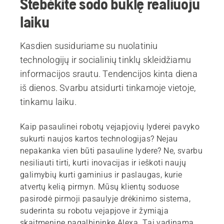
Stebėkite sodo būklę realiuoju
laiku
Kasdien susiduriame su nuolatiniu
technologijų ir socialinių tinklų skleidžiamu
informacijos srautu. Tendencijos kinta diena
iš dienos. Svarbu atsidurti tinkamoje vietoje,
tinkamu laiku.
Kaip pasaulinei robotų vejapjovių lyderei pavyko
sukurti naujos kartos technologijas? Nejau
nepakanka vien būti pasauline lydere? Ne, svarbu
nesiliauti tirti, kurti inovacijas ir ieškoti naujų
galimybių kurti gaminius ir paslaugas, kurie
atvertų kelią pirmyn. Mūsų klientų soduose
pasirodė pirmoji pasaulyje drėkinimo sistema,
suderinta su robotu vejapjove ir žymiąja
skaitmenine pagalbininke Alexa. Tai vadinama