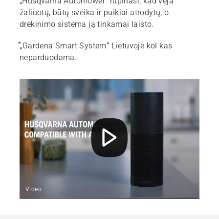
„Husqvarna Automower“ rūpinasi, kad veja
žaliuotų, būtų sveika ir puikiai atrodytų, o
drėkinimo sistema ją tinkamai laisto.
⃰„Gardena Smart System“ Lietuvoje kol kas
neparduodama.
Video