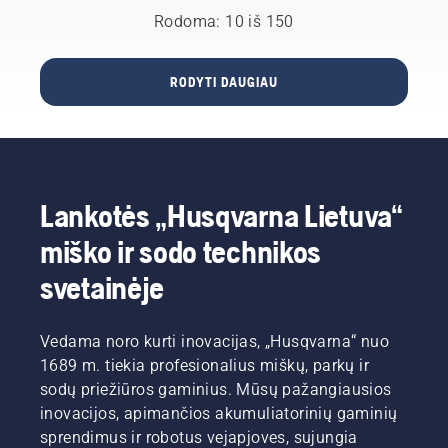
darbų
pasaulio
metų
pasinaudodami
Rodoma: 10 iš 150
atlikimo
šalių.
istoriją
Husqvarna
galimybes
novatoriškas
prekybos
tiek
mąstymas
atstovų
RODYTI DAUGIAU
lauke,
ir
paslaugomis.
tiek
naudotojų
Jie
viduje.
poreikių
pasaugos
tenkinimas
ir
buvo
pasirūpins
mūsų
jūsų
Lankotės „Husqvarna Lietuva“
sėkmės
robotu
variklis.
vejapjove,
miško ir sodo technikos
Šiandien
bei
mūsų
užtikrins
svetainėje
misija
ilgesnį jo
yra
naudojimo
suburti
laiką.
Vedama noro kurti inovacijas, „Husqvarna“ nuo
žmones,
1689 m. tiekia profesionalius miškų, parkų ir
gamtą ir
sodų priežiūros gaminius. Mūsų pažangiausios
aplinką
inovacijos, apimančios akumuliatorinių gaminių
turint
aiškų
sprendimus ir robotus vejapjoves, sujungia