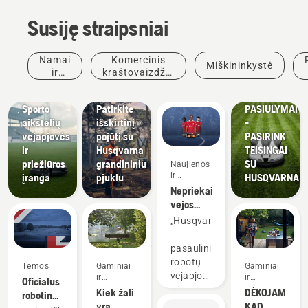
Susiję straipsniai
Namai
Komercinis
Miškininkystė
ir
kraštovaizdžio
Sporto
Pasiūlymai
sodas
formavimas
YPATINGI
klubai
Sporto
Patirkite
PASIŪLYMAI
aikštelių
išskirtinį
-
vejapjovės
pojūtį su
PASIRINK
ir
Husqvarna
TEISINGAI
priežiūros
grandininiu
SU
Naujienos
ir
įranga
pjūklu
HUSQVARNA!
žiniasklaida
Nepriekaištinga
vejos
priežiūra
„Husqvarna“
visada
–
svarbi
pasauliniai
robotų
Temos
Gaminiai
Gaminiai
vejapjovių
ir
ir
Oficialus
inovacijos
inovacijos
lyderiai –
Kiek žali
DĖKOJAME,
robotinės
džiaugiasi
yra
KAD