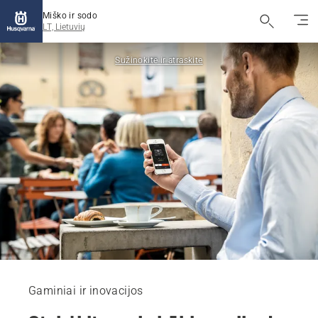
Miško ir sodo
LT, Lietuvių
Sužinokite ir atraskite
Gaminiai ir inovacijos