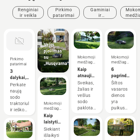
Renginiai
Pirkimo
Gaminiai
Mokom
ir veikla
patarimai
ir
medži
inovacijos
ir
Gaminiai
vado
ir
inovacijos
Vejos
pjovimas
su
Mokomoji
Mokomoji
Pirkimo
medžiaga
medžiaga
„Husqvarna“
patarimai
ir vadovai
ir vadovai
Kaip
6
3
atnaujinti
pagrindiniai
dalykai, į
veją ir
vejos
Sveikas,
Šiltos
kuriuos
Perkate
sutvarkyti
priežiūros
žalias ir
vasaros
reikia
naują
netolygiai
vasarą
vešlus
dienos
atsižvelgti
sodo
sužėlusią
patarimai
sodo
yra
perkant
traktoriuką
Mokomoji
žolę
paklotas,
puikus
sodo
medžiaga
ir ieškote
ir vadovai
puikiai
metas
traktoriuką
Kaip
variantų?
tinkantis
puoselėti
laistyti
Štai
ramiam
nuostabų
veją
keletas
Siekiant
poilsiui
sodą.
patarimų,
išlaikyti
ar veiklai
Pateikiame