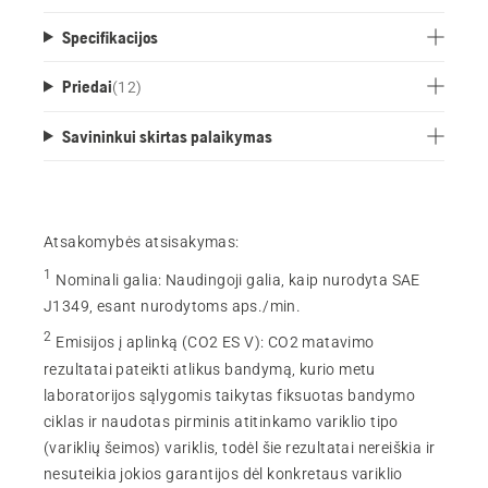
Specifikacijos
Priedai
(
12
)
Savininkui skirtas palaikymas
Atsakomybės atsisakymas:
1
Nominali galia
:
Naudingoji galia, kaip nurodyta SAE
J1349, esant nurodytoms aps./min.
2
Emisijos į aplinką (CO2 ES V)
:
CO2 matavimo
rezultatai pateikti atlikus bandymą, kurio metu
laboratorijos sąlygomis taikytas fiksuotas bandymo
ciklas ir naudotas pirminis atitinkamo variklio tipo
(variklių šeimos) variklis, todėl šie rezultatai nereiškia ir
nesuteikia jokios garantijos dėl konkretaus variklio