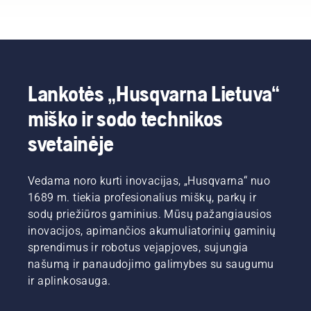
būtų kiek
veja.
netolygiai
turėtumėte
įmanoma
Pateikiame
sužėlusia
laikytis
geriausios
kelis
veja.
visą
būklės,
paprastus
sezoną,
kai žolė
vejos
kad veja
vėl
priežiūros
atrodytų
Lankotės „Husqvarna Lietuva“
pradės
rudenį
žalia ir
augti.
patarimus,
vešli.
miško ir sodo technikos
Prieš
kad
kibdami i
galėtumėte
svetainėje
darbus,
paruošti
pirmiausia
dirvą
peržiūrėkite
vejai,
Vedama noro kurti inovacijas, „Husqvarna“ nuo
pagrindinius
kuri
1689 m. tiekia profesionalius miškų, parkų ir
musu
ateinančiais
sodų priežiūros gaminius. Mūsų pažangiausios
patarimus,
metais
kurių
atrodys
inovacijos, apimančios akumuliatorinių gaminių
turėtumėte
tobulai.
sprendimus ir robotus vejapjoves, sujungia
laikytis
Prieš
našumą ir panaudojimo galimybes su saugumu
visą
kibdami i
ir aplinkosauga.
sezoną,
darbus,
kad veja
pirmiausia
atrodytų
peržiūrėkite