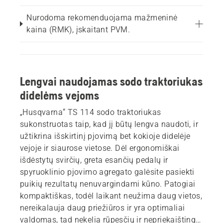
Nurodoma rekomenduojama mažmeninė
kaina (RMK), įskaitant PVM.
Lengvai naudojamas sodo traktoriukas
didelėms vejoms
„Husqvarna“ TS 114 sodo traktoriukas
sukonstruotas taip, kad jį būtų lengva naudoti, ir
užtikrina išskirtinį pjovimą bet kokioje didelėje
vejoje ir siaurose vietose. Dėl ergonomiškai
išdėstytų svirčių, greta esančių pedalų ir
spyruoklinio pjovimo agregato galėsite pasiekti
puikių rezultatų nenuvargindami kūno. Patogiai
kompaktiškas, todėl laikant neužima daug vietos,
nereikalauja daug priežiūros ir yra optimaliai
valdomas, tad nekelia rūpesčių ir nepriekaištingai