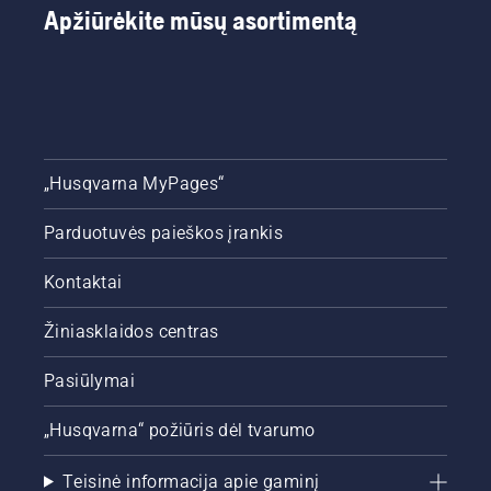
Apžiūrėkite mūsų asortimentą
žalia ir
pagrindinius
vešli.
mūsų
patarimus,
kurių
turėtumėte
laikytis
visą
sezoną,
„Husqvarna MyPages“
kad veja
atrodytų
Parduotuvės paieškos įrankis
žalia ir
vešli.
Kontaktai
Žiniasklaidos centras
Pasiūlymai
„Husqvarna“ požiūris dėl tvarumo
Teisinė informacija apie gaminį