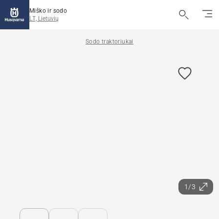
Miško ir sodo
LT, Lietuvių
Sodo traktoriukai
1/3