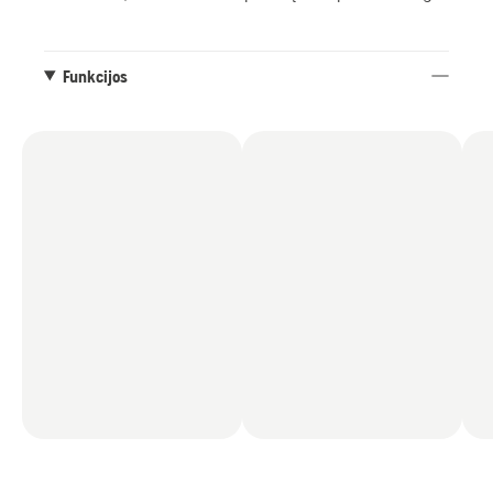
nupjauna veją.
Funkcijos