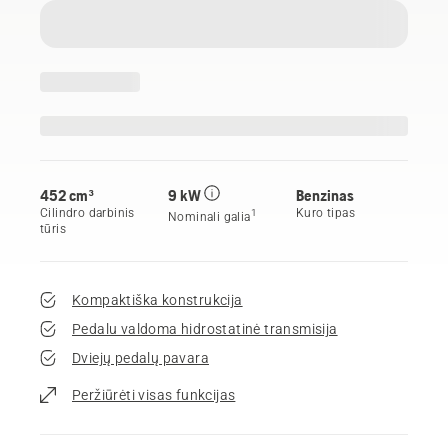
452 cm³
9 kW
Benzinas
Cilindro darbinis
Kuro tipas
1
Nominali galia
tūris
Kompaktiška konstrukcija
Pedalu valdoma hidrostatinė transmisija
Dviejų pedalų pavara
Peržiūrėti visas funkcijas