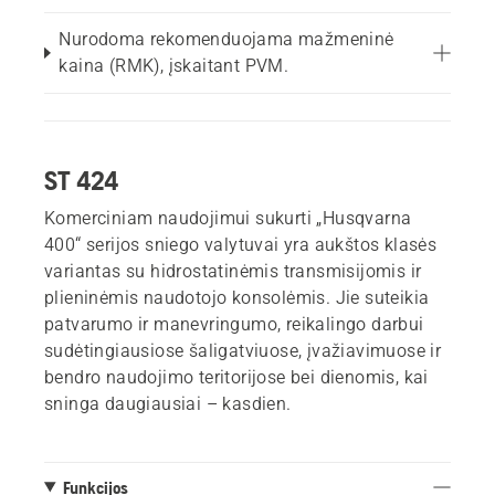
Nurodoma rekomenduojama mažmeninė
kaina (RMK), įskaitant PVM.
ST 424
Komerciniam naudojimui sukurti „Husqvarna
400“ serijos sniego valytuvai yra aukštos klasės
variantas su hidrostatinėmis transmisijomis ir
plieninėmis naudotojo konsolėmis. Jie suteikia
patvarumo ir manevringumo, reikalingo darbui
sudėtingiausiose šaligatviuose, įvažiavimuose ir
bendro naudojimo teritorijose bei dienomis, kai
sninga daugiausiai – kasdien.
Funkcijos