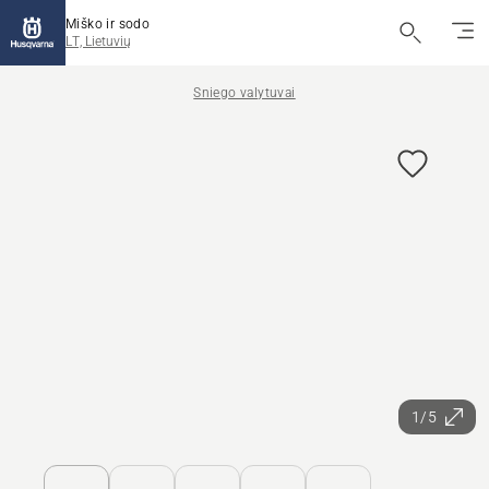
Miško ir sodo
LT, Lietuvių
Sniego valytuvai
1/5