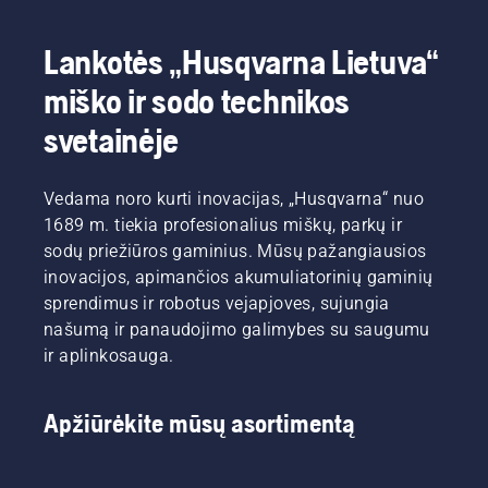
Lankotės „Husqvarna Lietuva“
miško ir sodo technikos
svetainėje
Vedama noro kurti inovacijas, „Husqvarna“ nuo
1689 m. tiekia profesionalius miškų, parkų ir
sodų priežiūros gaminius. Mūsų pažangiausios
inovacijos, apimančios akumuliatorinių gaminių
sprendimus ir robotus vejapjoves, sujungia
našumą ir panaudojimo galimybes su saugumu
ir aplinkosauga.
Apžiūrėkite mūsų asortimentą