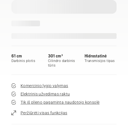
61 cm
301 cm³
Hidrostatinė
Darbinis plotis
Cilindro darbinis
Transmisijos tipas
tūris
Komercinio lygio valymas
Elektrinis užvedimas raktu
Tik iš plieno pagaminta naudotojo konsolė
Peržiūrėti visas funkcijas