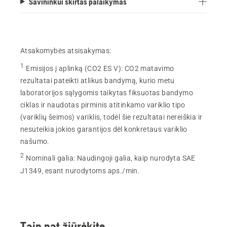
Savininkui skirtas palaikymas
Atsakomybės atsisakymas:
1
Emisijos į aplinką (CO2 ES V)
:
CO2 matavimo
rezultatai pateikti atlikus bandymą, kurio metu
laboratorijos sąlygomis taikytas fiksuotas bandymo
ciklas ir naudotas pirminis atitinkamo variklio tipo
(variklių šeimos) variklis, todėl šie rezultatai nereiškia ir
nesuteikia jokios garantijos dėl konkretaus variklio
našumo.
2
Nominali galia
:
Naudingoji galia, kaip nurodyta SAE
J1349, esant nurodytoms aps./min.
Taip pat žiūrėkite