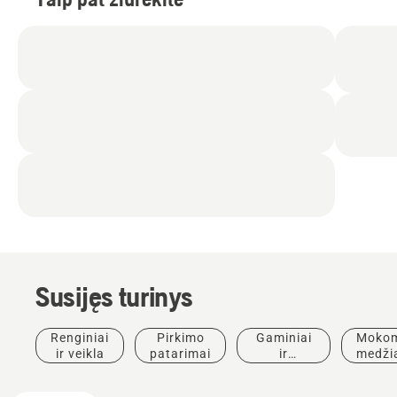
Susijęs turinys
Renginiai
Pirkimo
Gaminiai
Mokom
ir veikla
patarimai
ir
medži
inovacijos
ir
vado