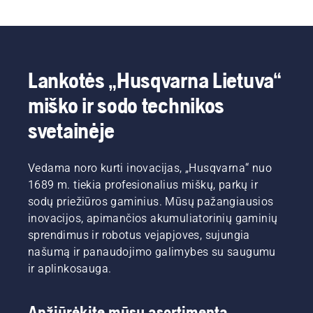
Lankotės „Husqvarna Lietuva“
miško ir sodo technikos
svetainėje
Vedama noro kurti inovacijas, „Husqvarna“ nuo
1689 m. tiekia profesionalius miškų, parkų ir
sodų priežiūros gaminius. Mūsų pažangiausios
inovacijos, apimančios akumuliatorinių gaminių
sprendimus ir robotus vejapjoves, sujungia
našumą ir panaudojimo galimybes su saugumu
ir aplinkosauga.
Apžiūrėkite mūsų asortimentą