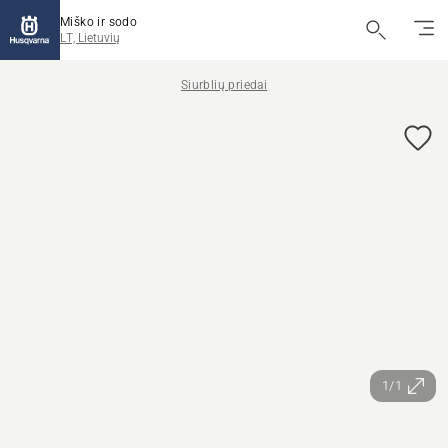
Miško ir sodo
LT, Lietuvių
Siurblių priedai
1/1