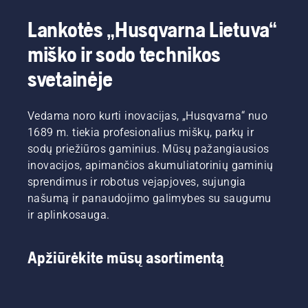
Lankotės „Husqvarna Lietuva“
miško ir sodo technikos
svetainėje
Vedama noro kurti inovacijas, „Husqvarna“ nuo
1689 m. tiekia profesionalius miškų, parkų ir
sodų priežiūros gaminius. Mūsų pažangiausios
inovacijos, apimančios akumuliatorinių gaminių
sprendimus ir robotus vejapjoves, sujungia
našumą ir panaudojimo galimybes su saugumu
ir aplinkosauga.
Apžiūrėkite mūsų asortimentą