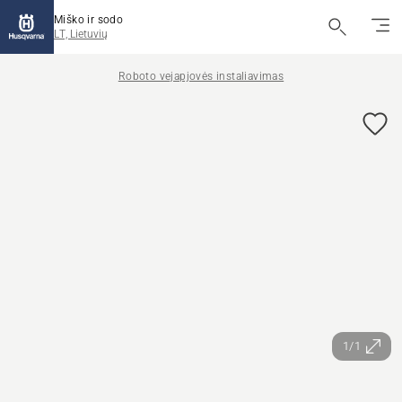
Miško ir sodo
LT, Lietuvių
Roboto vejapjovės instaliavimas
1/1