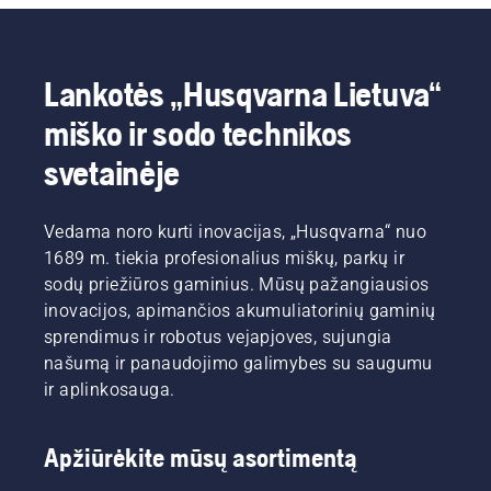
Lankotės „Husqvarna Lietuva“
miško ir sodo technikos
svetainėje
Vedama noro kurti inovacijas, „Husqvarna“ nuo
1689 m. tiekia profesionalius miškų, parkų ir
sodų priežiūros gaminius. Mūsų pažangiausios
inovacijos, apimančios akumuliatorinių gaminių
sprendimus ir robotus vejapjoves, sujungia
našumą ir panaudojimo galimybes su saugumu
ir aplinkosauga.
Apžiūrėkite mūsų asortimentą