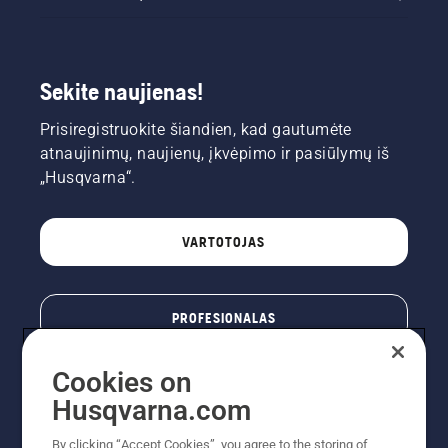
Sekite naujienas!
Prisiregistruokite šiandien, kad gautumėte
atnaujinimų, naujienų, įkvėpimo ir pasiūlymų iš
„Husqvarna“.
VARTOTOJAS
PROFESIONALAS
Cookies on
Husqvarna.com
By clicking “Accept Cookies”, you agree to the storing of