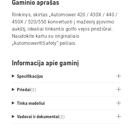
Gaminio aprašas
Rinkinys, skirtas „Automower 420 / 430X / 440 /
450X / 520/550 konvertuoti į mažesnį pjovimo
aukštį, idealiai tinkantis golfo vejos priežiūrai.
Naudokite kartu su originaliais
„Automower®Safety“ peiliais.
Informacija apie gaminį
Specifikacijos
Priedai
(
2
)
Tinka modeliui
Vadovai ir dokumentai
(
2
)