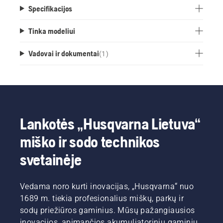
Specifikacijos
Tinka modeliui
Vadovai ir dokumentai
(
1
)
Lankotės „Husqvarna Lietuva“
miško ir sodo technikos
svetainėje
Vedama noro kurti inovacijas, „Husqvarna“ nuo
1689 m. tiekia profesionalius miškų, parkų ir
sodų priežiūros gaminius. Mūsų pažangiausios
inovacijos, apimančios akumuliatorinių gaminių