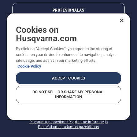
PROFESIONALAS
Cookies on
Husqvarna.com
By clicking “Accept Cookies”, you agree to the storing of
cookies on your device to enhance site navigation, analyze
site usage, and assist in our marketing efforts.
Cookie Policy
© „Husqvarna AB“ (leid). Visos teisės priklauso autoriui.
ACCEPT COOKIES
Nurodoma rekomenduojama mažmeninė kaina (RMK),
įskaitant PVM. RMK yra kaina, už kurią gamintojas
DO NOT SELL OR SHARE MY PERSONAL
rekomenduoja pardavėjui parduoti prekę. UAB
INFORMATION
"Husqvarna Lietuva" prekių vartotojams neparduoda,
todėl faktines kainas nustato pardavėjai prekybos
vietose.
Slapukų politika – ES/EEE
Naudojimo sąlygos
Privatumo pranešimas
Pagrindinė informacija
Pranešti apie įtariamus pažeidimus