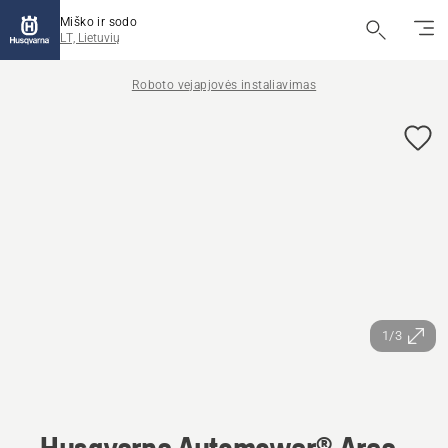
Miško ir sodo
LT, Lietuvių
Roboto vejapjovės instaliavimas
1/3
Husqvarna Automower® Area