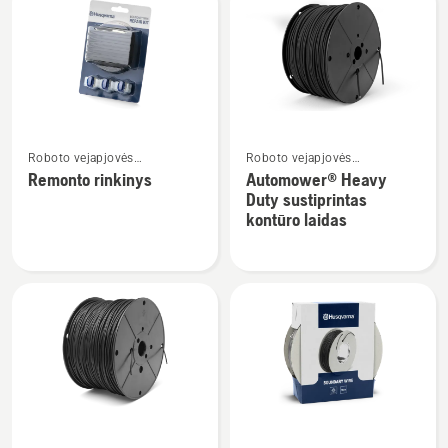
tvirtinimas
Žiūrėti
Žiūrėti
Roboto vejapjovės
Roboto vejapjovės
daugiau
daugiau
instaliavimas
instaliavimas
Remonto rinkinys
Automower® Heavy
detalių
detalių
Duty sustiprintas
apie
apie
kontūro laidas
Remonto
Automower®
rinkinys
Heavy
Duty
sustiprintas
kontūro
laidas
Žiūrėti
Žiūrėti