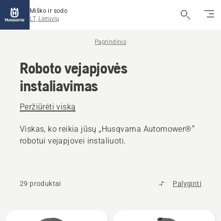
Miško ir sodo
LT, Lietuvių
Pagrindinis
Roboto vejapjovės
instaliavimas
Peržiūrėti viską
Viskas, ko reikia jūsų „Husqvarna Automower®“
robotui vejapjovei instaliuoti.
29 produktai
Palyginti
Rodyti