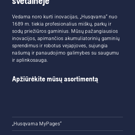
svetainėje
Vedama noro kurti inovacijas, „Husqvarna“ nuo
1689 m. tiekia profesionalius miškų, parkų ir
sodų priežiūros gaminius. Mūsų pažangiausios
inovacijos, apimančios akumuliatorinių gaminių
sprendimus ir robotus vejapjoves, sujungia
našumą ir panaudojimo galimybes su saugumu
ir aplinkosauga.
Apžiūrėkite mūsų asortimentą
„Husqvarna MyPages“