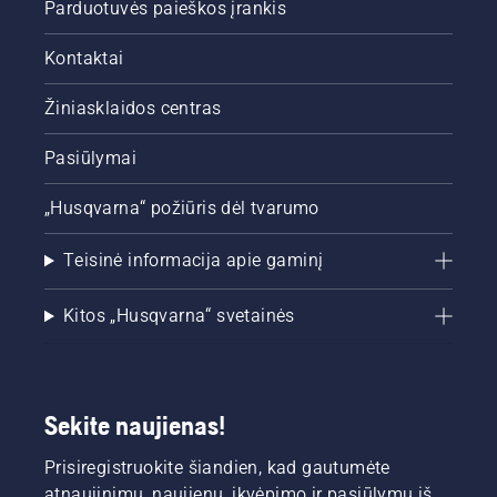
Parduotuvės paieškos įrankis
Kontaktai
Žiniasklaidos centras
Pasiūlymai
„Husqvarna“ požiūris dėl tvarumo
Teisinė informacija apie gaminį
Kitos „Husqvarna“ svetainės
Sekite naujienas!
Prisiregistruokite šiandien, kad gautumėte
atnaujinimų, naujienų, įkvėpimo ir pasiūlymų iš