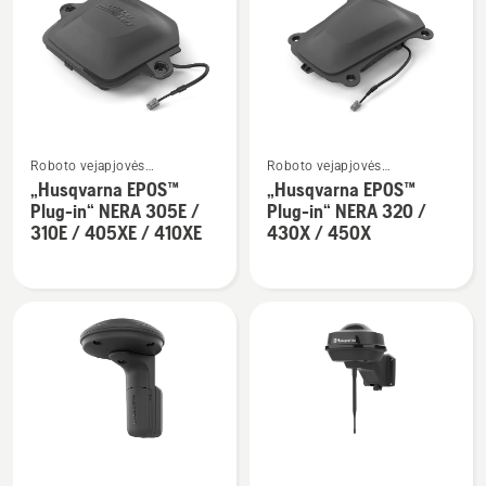
visus
produktus
Žiūrėti
Žiūrėti
Roboto vejapjovės
Roboto vejapjovės
daugiau
daugiau
instaliavimas
instaliavimas
„Husqvarna EPOS™
„Husqvarna EPOS™
detalių
detalių
Plug-in“ NERA 305E /
Plug-in“ NERA 320 /
apie
apie
310E / 405XE / 410XE
430X / 450X
„Husqvarna
„Husqvarna
EPOS™
EPOS™
Plug-
Plug-
in“
in“
NERA
NERA
305E
320
/
/
310E
430X
/
/
Žiūrėti
Žiūrėti
405XE
450X