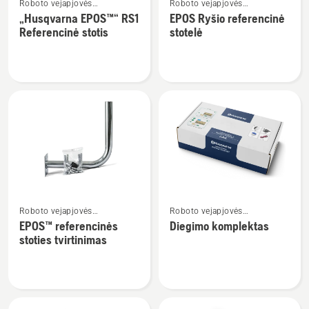
Roboto vejapjovės
Roboto vejapjovės
daugiau
daugiau
/
instaliavimas
instaliavimas
„Husqvarna EPOS™“ RS1
EPOS Ryšio referencinė
detalių
detalių
410XE
Referencinė stotis
stotelė
apie
apie
„Husqvarna
EPOS
EPOS™“
Ryšio
RS1
referencinė
Referencinė
stotelė
stotis
Žiūrėti
Žiūrėti
Roboto vejapjovės
Roboto vejapjovės
daugiau
daugiau
instaliavimas
instaliavimas
EPOS™ referencinės
Diegimo komplektas
detalių
detalių
stoties tvirtinimas
apie
apie
EPOS™
Diegimo
referencinės
komplektas
stoties