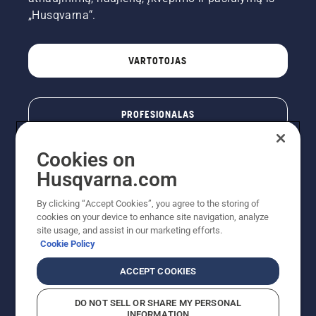
„Husqvarna“.
VARTOTOJAS
PROFESIONALAS
Cookies on
Husqvarna.com
By clicking “Accept Cookies”, you agree to the storing of
cookies on your device to enhance site navigation, analyze
site usage, and assist in our marketing efforts.
Cookie Policy
© „Husqvarna AB“ (leid). Visos teisės priklauso autoriui.
ACCEPT COOKIES
Nurodoma rekomenduojama mažmeninė kaina (RMK),
įskaitant PVM. RMK yra kaina, už kurią gamintojas
DO NOT SELL OR SHARE MY PERSONAL
rekomenduoja pardavėjui parduoti prekę. UAB
INFORMATION