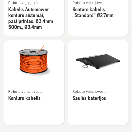
Roboto vejapjovės
Roboto vejapjovės
daugiau
daugiau
instaliavimas
instaliavimas
Kabelis Automower
Kontūro kabelis
detalių
detalių
kontūro sistemai,
„Standard“ Ø2,7mm
apie
apie
pastiprintas. Ø3,4mm
Kabelis
Kontūro
500m., Ø3,4mm
Automower
kabelis
kontūro
„Standard“
sistemai,
Ø2,7mm
pastiprintas.
Ø3,4mm
500m.,
Ø3,4mm
Žiūrėti
Žiūrėti
Roboto vejapjovės
Roboto vejapjovės
daugiau
daugiau
instaliavimas
instaliavimas
Kontūro kabelis
Saulės baterijos
detalių
detalių
apie
apie
Kontūro
Saulės
kabelis
baterijos