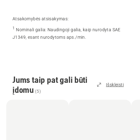
Atsakomybės atsisakymas:
1
Nominali galia
:
Naudingoji galia, kaip nurodyta SAE
J1349, esant nurodytoms aps./min.
Jums taip pat gali būti
Išskleisti
įdomu
(
5
)