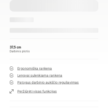
37,5 cm
Darbinis plotis
Ergonomiška rankena
Lengvai sulenkiama rankena
Patogus darbinio aukščio reguliavimas
Peržiūrėti visas funkcijas