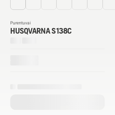
Purentuvai
HUSQVARNA S 138C