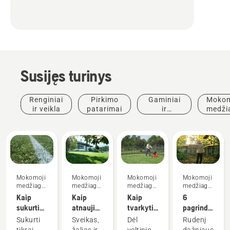
Susijęs turinys
Renginiai
Pirkimo
Gaminiai
Mokom
ir veikla
patarimai
ir
medži
inovacijos
ir
vado
Mokomoji
Mokomoji
Mokomoji
Mokomoji
medžiaga
medžiaga
medžiaga
medžiaga
ir vadovai
ir vadovai
ir vadovai
ir vadovai
Kaip
Kaip
Kaip
6
sukurti
atnaujinti
tvarkyti
pagrindiniai
tobulą
veją ir
vejos
vejos
Sukurti
Sveikas,
Dėl
Rudenį
aikštę
sutvarkyti
veltinį
priežiūros