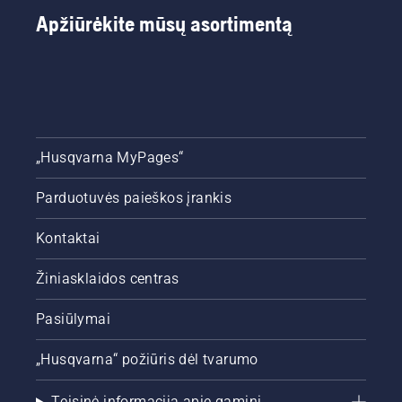
aeravimą.
laikytis
Apžiūrėkite mūsų asortimentą
visą
sezoną,
kad veja
atrodytų
žalia ir
vešli.
„Husqvarna MyPages“
Parduotuvės paieškos įrankis
Kontaktai
Žiniasklaidos centras
Pasiūlymai
„Husqvarna“ požiūris dėl tvarumo
Teisinė informacija apie gaminį