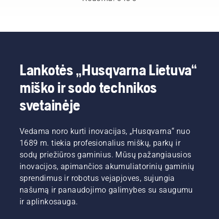
kaip
verslo
plotai ir
įrankius,
rudenį
pjaunate,
atstovų
piktžolės?
tokius
patarimus,
tręšiate
dėl
Nesirūpinkite.
kaip
kad
ir
keleto
Pateikiame
skarifikatorius.
galėtumėte
kalkinate,
atsakymų.
nuoseklų
paruošti
neretai
vadovą,
dirvą
veja
kaip
vejai,
Lankotės „Husqvarna Lietuva“
atrodo
pasirūpinti
kuri
miško ir sodo technikos
pavargusi
netolygiai
ateinančiais
ir nedaili.
sužėlusia
metais
svetainėje
Tokiu
veja.
atrodys
atveju
tobulai.
gali būti
Prieš
Vedama noro kurti inovacijas, „Husqvarna“ nuo
reikalingas
kibdami i
vejos
1689 m. tiekia profesionalius miškų, parkų ir
darbus,
aeravimas.
pirmiausia
sodų priežiūros gaminius. Mūsų pažangiausios
Čia
peržiūrėkite
inovacijos, apimančios akumuliatorinių gaminių
sužinosite
pagrindinius
sprendimus ir robotus vejapjoves, sujungia
daugiau,
mūsų
našumą ir panaudojimo galimybes su saugumu
kaip
patarimus,
atlikti
ir aplinkosauga.
kurių
vejos
turėtumėte