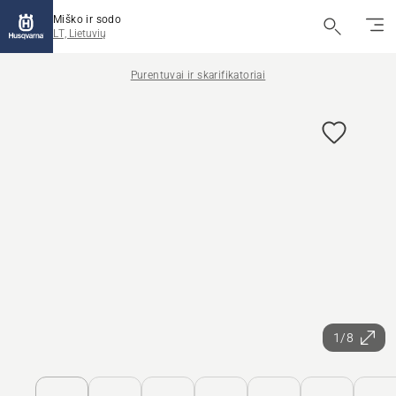
Miško ir sodo
LT, Lietuvių
Purentuvai ir skarifikatoriai
1/8