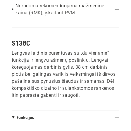
Nurodoma rekomenduojama mažmeninė
kaina (RMK), įskaitant PVM.
S 138C
Lengvas laidinis purentuvas su „du viename“
funkcija ir lengvu ašmenų poslinkiu. Lengvai
koreguojamas darbinis gylis, 38 cm darbinis
plotis bei galingas variklis veiksmingai iš dirvos
pašalina susipynusius šiaudus ir samanas. Dėl
kompaktiško dizaino ir sulankstomos rankenos
itin paprasta gabenti ir saugoti.
Funkcijos