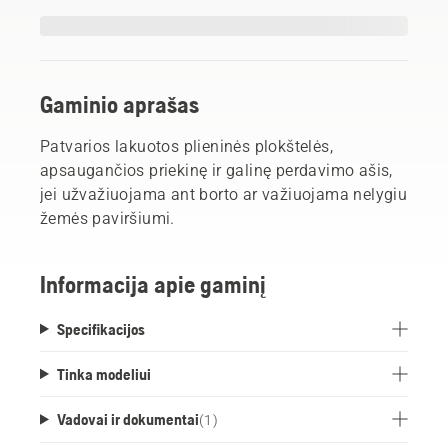
Gaminio aprašas
Patvarios lakuotos plieninės plokštelės,
apsaugančios priekinę ir galinę perdavimo ašis,
jei užvažiuojama ant borto ar važiuojama nelygiu
žemės paviršiumi.
Informacija apie gaminį
Specifikacijos
Tinka modeliui
Vadovai ir dokumentai
(
1
)