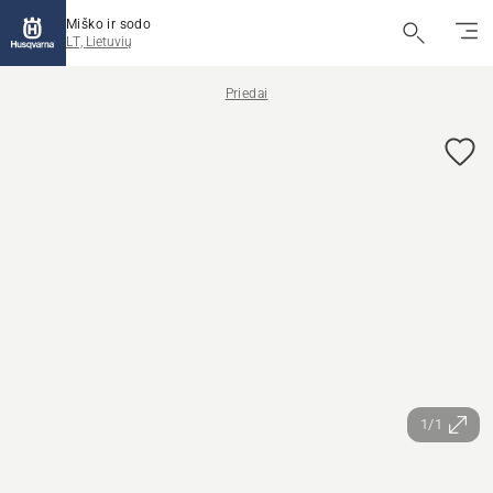
Miško ir sodo
LT, Lietuvių
Priedai
1/1