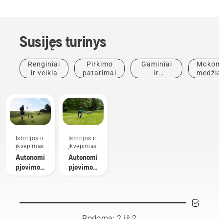
Susijęs turinys
Renginiai
Pirkimo
Gaminiai
Mokom
ir veikla
patarimai
ir
medži
inovacijos
ir
vado
Istorijos ir
Istorijos ir
įkvėpimas
įkvėpimas
Autonominio
Autonominio
pjovimo
pjovimo
privalumai
tyrimas
aplinkos
priežiūros
specialistams
Rodoma: 2 iš 2