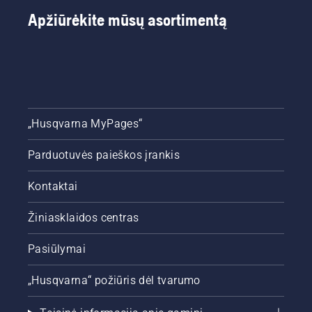
Apžiūrėkite mūsų asortimentą
„Husqvarna MyPages“
Parduotuvės paieškos įrankis
Kontaktai
Žiniasklaidos centras
Pasiūlymai
„Husqvarna“ požiūris dėl tvarumo