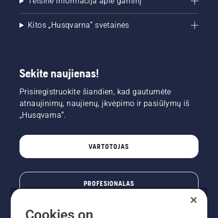
Teisinė informacija apie gaminį
Kitos „Husqvarna“ svetainės
Sekite naujienas!
Prisiregistruokite šiandien, kad gautumėte
atnaujinimų, naujienų, įkvėpimo ir pasiūlymų iš
„Husqvarna“.
VARTOTOJAS
PROFESIONALAS
Cookies on