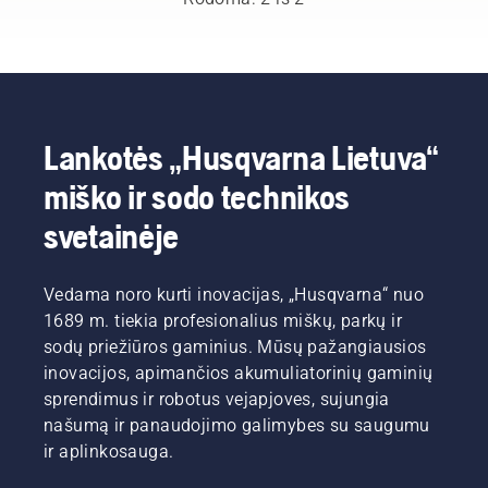
Lankotės „Husqvarna Lietuva“
miško ir sodo technikos
svetainėje
Vedama noro kurti inovacijas, „Husqvarna“ nuo
1689 m. tiekia profesionalius miškų, parkų ir
sodų priežiūros gaminius. Mūsų pažangiausios
inovacijos, apimančios akumuliatorinių gaminių
sprendimus ir robotus vejapjoves, sujungia
našumą ir panaudojimo galimybes su saugumu
ir aplinkosauga.