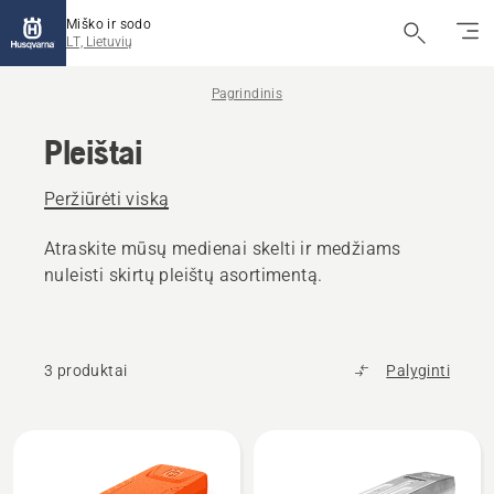
Miško ir sodo
LT, Lietuvių
Pagrindinis
Pleištai
Peržiūrėti viską
Atraskite mūsų medienai skelti ir medžiams
nuleisti skirtų pleištų asortimentą.
3 produktai
Palyginti
Rodyti
visus