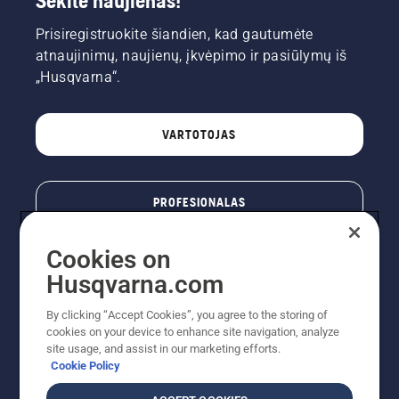
Sekite naujienas!
Prisiregistruokite šiandien, kad gautumėte
atnaujinimų, naujienų, įkvėpimo ir pasiūlymų iš
„Husqvarna“.
VARTOTOJAS
PROFESIONALAS
Cookies on
Husqvarna.com
By clicking “Accept Cookies”, you agree to the storing of
cookies on your device to enhance site navigation, analyze
site usage, and assist in our marketing efforts.
Cookie Policy
© „Husqvarna AB“ (leid). Visos teisės priklauso autoriui.