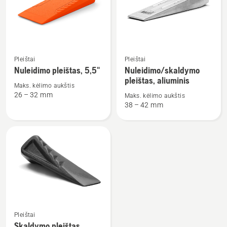
produktus
Žiūrėti
Žiūrėti
Pleištai
Pleištai
daugiau
daugiau
Nuleidimo pleištas, 5,5"
Nuleidimo/skaldymo
detalių
detalių
pleištas, aliuminis
Maks. kėlimo aukštis
apie
apie
26 – 32 mm
Maks. kėlimo aukštis
Nuleidimo
Nuleidimo/skaldymo
38 – 42 mm
pleištas,
pleištas,
5,5"
aliuminis
Žiūrėti
Pleištai
daugiau
Skaldymo pleištas