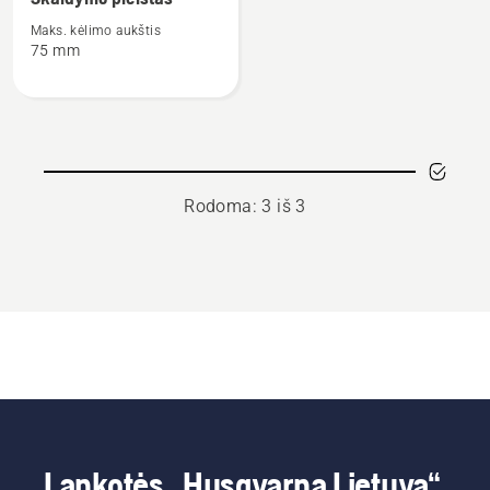
detalių
apie
Maks. kėlimo aukštis
75 mm
Skaldymo
pleištas
Rodoma: 3 iš 3
Lankotės „Husqvarna Lietuva“