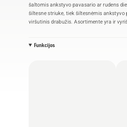
šaltomis ankstyvo pavasario ar rudens die
šiltesne striuke, tiek šiltesnėmis ankstyv
viršutinis drabužis. Asortimente yra ir vyri
išsirinksite sau geriausią variantą.
Funkcijos