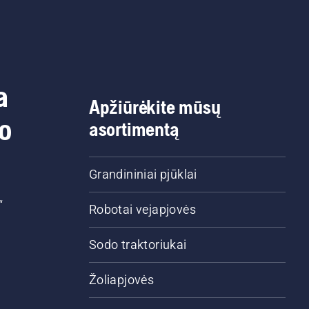
a
Apžiūrėkite mūsų
do
asortimentą
Grandininiai pjūklai
“
Robotai vejapjovės
Sodo traktoriukai
Žoliapjovės