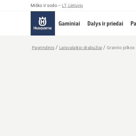
Miško ir sodo
–
LT, Lietuvių
Gaminiai
Dalys ir priedai
Pa
Pagrindinis
Laisvalaikio drabužiai
Granito pilkos