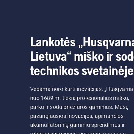
Lankotės „Husqvarn
Lietuva“ miško ir so
technikos svetainėje
Vedama noro kurti inovacijas, „Husqvarna
nuo 1689 m. tiekia profesionalius miškų,
parkų ir sodų priežiūros gaminius. Mūsų
pažangiausios inovacijos, apimančios
akumuliatorinių gaminių sprendimus ir
robotus vejapjoves, sujungia našumą ir