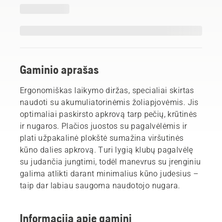
Gaminio aprašas
Ergonomiškas laikymo diržas, specialiai skirtas
naudoti su akumuliatorinėmis žoliapjovėmis. Jis
optimaliai paskirsto apkrovą tarp pečių, krūtinės
ir nugaros. Plačios juostos su pagalvėlėmis ir
plati užpakalinė plokštė sumažina viršutinės
kūno dalies apkrovą. Turi lygią klubų pagalvėlę
su judančia jungtimi, todėl manevrus su įrenginiu
galima atlikti darant minimalius kūno judesius –
taip dar labiau saugoma naudotojo nugara.
Informacija apie gaminį