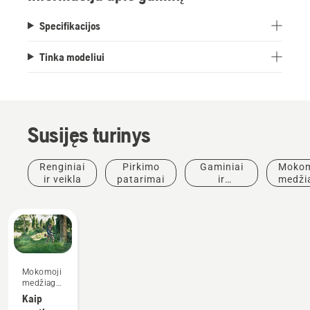
Specifikacijos
Tinka modeliui
Susijęs turinys
Renginiai
Pirkimo
Gaminiai
Mokom
ir veikla
patarimai
ir
medži
inovacijos
ir
vado
Mokomoji
medžiaga
ir vadovai
Kaip