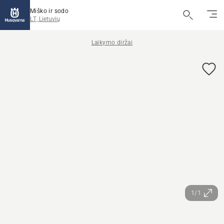
Miško ir sodo
LT, Lietuvių
Laikymo diržai
1/1