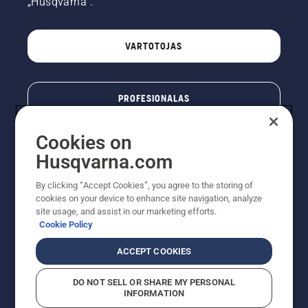
„Husqvarna“.
VARTOTOJAS
PROFESIONALAS
Cookies on
Husqvarna.com
By clicking “Accept Cookies”, you agree to the storing of
cookies on your device to enhance site navigation, analyze
site usage, and assist in our marketing efforts.
Cookie Policy
© „Husqvarna AB“ (leid). Visos teisės priklauso autoriui.
ACCEPT COOKIES
Nurodoma rekomenduojama mažmeninė kaina (RMK),
įskaitant PVM. RMK yra kaina, už kurią gamintojas
DO NOT SELL OR SHARE MY PERSONAL
rekomenduoja pardavėjui parduoti prekę. UAB
INFORMATION
"Husqvarna Lietuva" prekių vartotojams neparduoda,