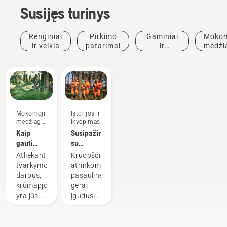
Susijęs turinys
Renginiai
Pirkimo
Gaminiai
Mokom
ir veikla
patarimai
ir
medži
inovacijos
ir
vado
Mokomoji
Istorijos ir
medžiaga
įkvėpimas
ir vadovai
Kaip
Susipažinkite
gauti
su
maksimalią
„Husqvarna“
Atliekant
Kruopščiai
naudą iš
H
tvarkymo
atrinkome
savo
komanda
darbus,
pasaulinę
krūmapjovės
– mūsų
krūmapjovė
gerai
reikliausiais
yra jūsų
įgudusių
naudotojais
universaliausias
ir
įrankis.
gerbiamų
Šiame
ambasadorių