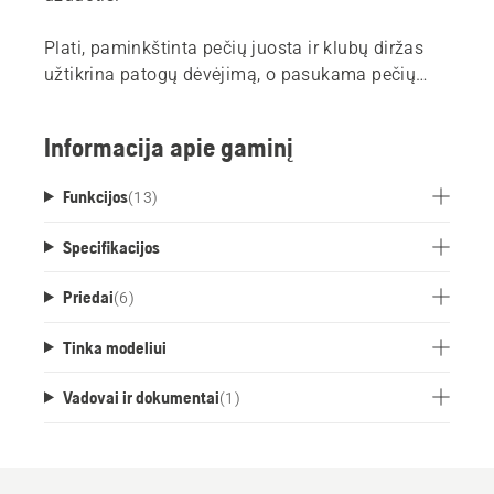
Plati, paminkštinta pečių juosta ir klubų diržas
užtikrina patogų dėvėjimą, o pasukama pečių
dalis leidžia puikiai paskirstyti svorį. Suderinama
su FLEXI įrankių priedais ir BLi-X akumuliatorių
Informacija apie gaminį
laikikliu.
Funkcijos
(
13
)
Specifikacijos
Priedai
(
6
)
Tinka modeliui
Vadovai ir dokumentai
(
1
)