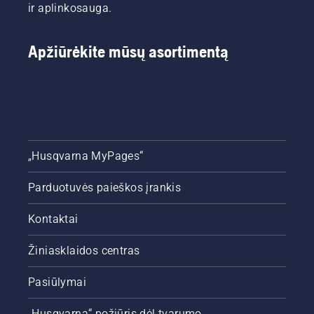
ir aplinkosauga.
Apžiūrėkite mūsų asortimentą
„Husqvarna MyPages“
Parduotuvės paieškos įrankis
Kontaktai
Žiniasklaidos centras
Pasiūlymai
„Husqvarna“ požiūris dėl tvarumo