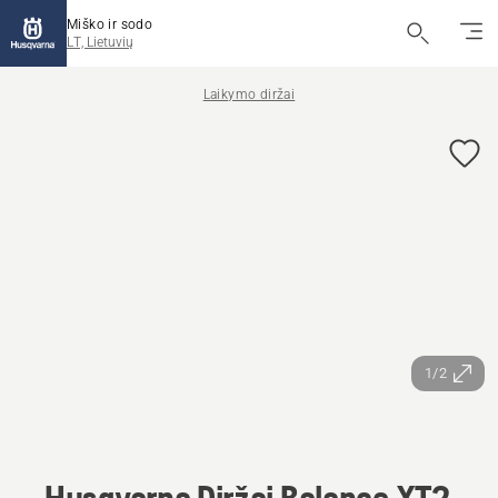
Miško ir sodo
LT, Lietuvių
Laikymo diržai
1/2
Husqvarna Diržai Balance XT2