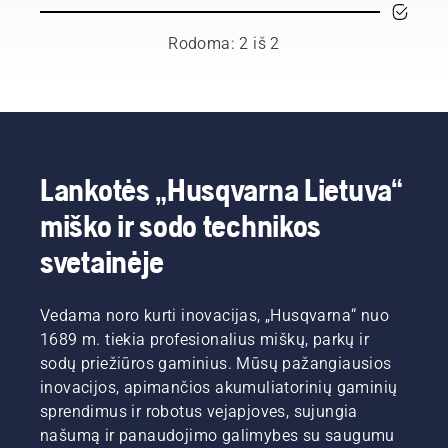
krūmapjovės
grupę iš
naudotojo
geriausių
Rodoma: 2 iš 2
vadove
miško ir
rasite
parko
keletą
profesionalų
patarimų,
jų
kaip
šalyse.
saugiai ir
Jie yra
efektyviai
mūsų H
Lankotės „Husqvarna Lietuva“
dirbti su
komanda.
miško ir sodo technikos
„Husqvarna“
Ir jie yra
krūmapjove.
reikliausi
svetainėje
mūsų
naudotojai.
Vedama noro kurti inovacijas, „Husqvarna“ nuo
1689 m. tiekia profesionalius miškų, parkų ir
sodų priežiūros gaminius. Mūsų pažangiausios
inovacijos, apimančios akumuliatorinių gaminių
sprendimus ir robotus vejapjoves, sujungia
našumą ir panaudojimo galimybes su saugumu