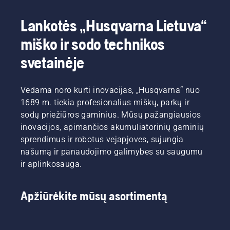
profesionaliais
nukristi
akumuliatoriniais
ant
Lankotės „Husqvarna Lietuva“
gaminiais.
žolės.
Tinkamai
miško ir sodo technikos
įdėjus
ant
svetainėje
nugaros
nešiojamą
akumuliatorių,
Vedama noro kurti inovacijas, „Husqvarna“ nuo
užtikrinamas
1689 m. tiekia profesionalius miškų, parkų ir
didesnis
sodų priežiūros gaminius. Mūsų pažangiausios
patogumas
inovacijos, apimančios akumuliatorinių gaminių
ir
sumažinamas
sprendimus ir robotus vejapjoves, sujungia
nuovargis
našumą ir panaudojimo galimybes su saugumu
naudojant
ir aplinkosauga.
gaminį,
kad
galėtumėte
Apžiūrėkite mūsų asortimentą
ilgiau
dirbti be
pertraukų.