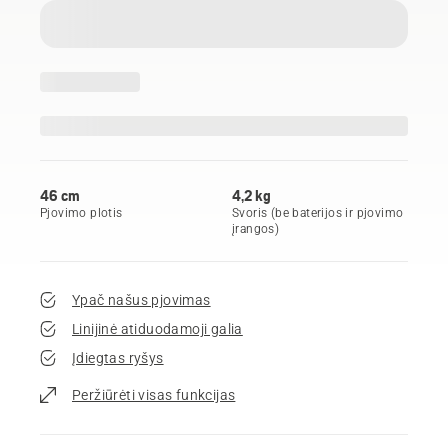
46 cm
4,2 kg
Pjovimo plotis
Svoris (be baterijos ir pjovimo
įrangos)
Ypač našus pjovimas
Linijinė atiduodamoji galia
Įdiegtas ryšys
Peržiūrėti visas funkcijas