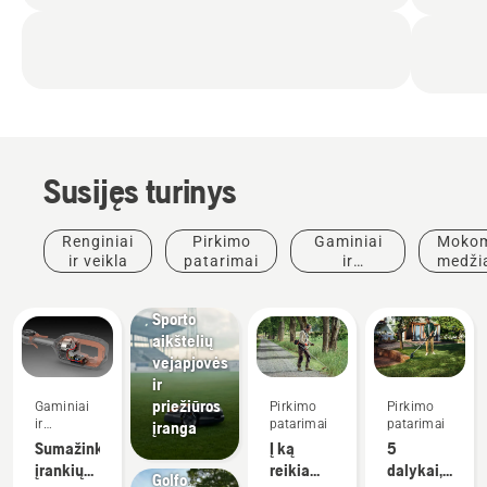
Susijęs turinys
Renginiai
Pirkimo
Gaminiai
Mokom
ir veikla
patarimai
ir
medži
Sporto
inovacijos
ir
klubai
vado
Sporto
aikštelių
vejapjovės
ir
priežiūros
Gaminiai
Pirkimo
Pirkimo
ir
patarimai
patarimai
įranga
Golfo
inovacijos
Sumažinkite
Į ką
5
aikštynai
įrankių
reikia
dalykai, į
Golfo