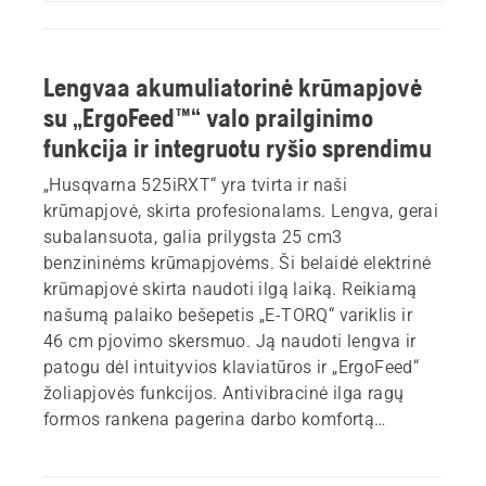
Lengvaa akumuliatorinė krūmapjovė
su „ErgoFeed™“ valo prailginimo
funkcija ir integruotu ryšio sprendimu
„Husqvarna 525iRXT“ yra tvirta ir naši
krūmapjovė, skirta profesionalams. Lengva, gerai
subalansuota, galia prilygsta 25 cm3
benzininėms krūmapjovėms. Ši belaidė elektrinė
krūmapjovė skirta naudoti ilgą laiką. Reikiamą
našumą palaiko bešepetis „E-TORQ“ variklis ir
46 cm pjovimo skersmuo. Ją naudoti lengva ir
patogu dėl intuityvios klaviatūros ir „ErgoFeed“
žoliapjovės funkcijos. Antivibracinė ilga ragų
formos rankena pagerina darbo komfortą
šlaituose. Integruota patogi skaitmeninių
paslaugų jungtis. Akumuliatorius ir įkroviklis