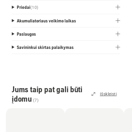
Priedai
(
10
)
Akumuliatoriaus veikimo laikas
Paslaugos
Savininkui skirtas palaikymas
Jums taip pat gali būti
Išskleisti
įdomu
(
7
)