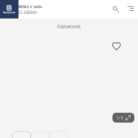
Miško ir sodo
LT, Lietuvių
Krūmapjovės
1/3