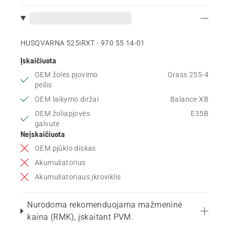
HUSQVARNA 525iRXT - 970 55 14‑01
Įskaičiuota
OEM žolės pjovimo
Grass 255-4
peilis
OEM laikymo diržai
Balance XB
OEM žoliapjovės
E35B
galvutė
Neįskaičiuota
OEM pjūklo diskas
Akumuliatorius
Akumuliatoriaus įkroviklis
Nurodoma rekomenduojama mažmeninė
kaina (RMK), įskaitant PVM.