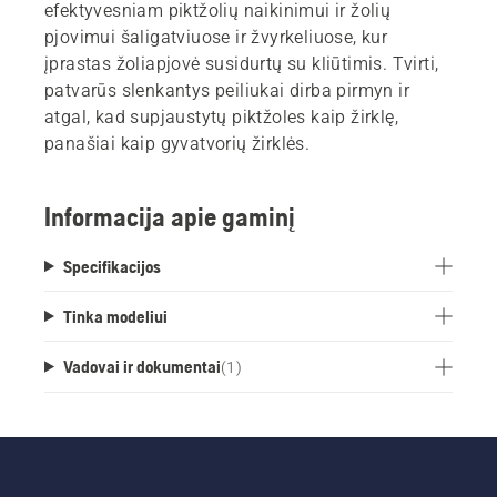
efektyvesniam piktžolių naikinimui ir žolių
pjovimui šaligatviuose ir žvyrkeliuose, kur
įprastas žoliapjovė susidurtų su kliūtimis. Tvirti,
patvarūs slenkantys peiliukai dirba pirmyn ir
atgal, kad supjaustytų piktžoles kaip žirklę,
panašiai kaip gyvatvorių žirklės.
Informacija apie gaminį
Specifikacijos
Tinka modeliui
Vadovai ir dokumentai
(
1
)