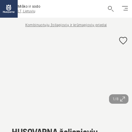
Miško ir sodo
LT, Lietuvių
Kombinuotųjų žoliapjovių ir krūmapjovių priedai
1/8
HUSQVARNA žoliapjovių