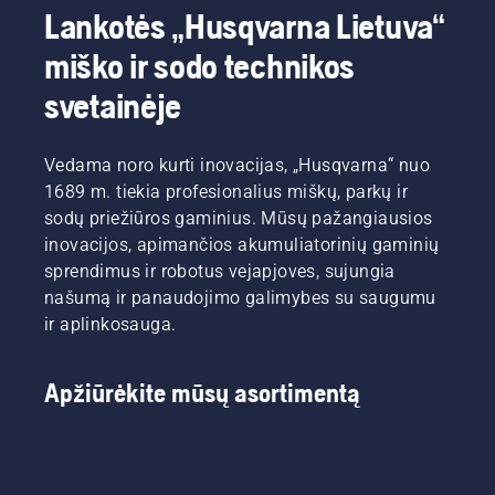
Lankotės „Husqvarna Lietuva“
miško ir sodo technikos
svetainėje
Vedama noro kurti inovacijas, „Husqvarna“ nuo
1689 m. tiekia profesionalius miškų, parkų ir
sodų priežiūros gaminius. Mūsų pažangiausios
inovacijos, apimančios akumuliatorinių gaminių
sprendimus ir robotus vejapjoves, sujungia
našumą ir panaudojimo galimybes su saugumu
ir aplinkosauga.
Apžiūrėkite mūsų asortimentą