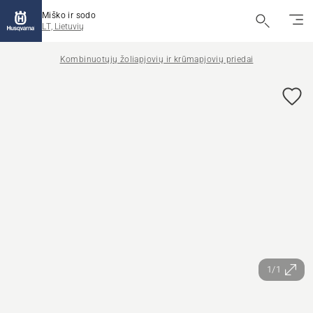
Miško ir sodo
LT, Lietuvių
Kombinuotųjų žoliapjovių ir krūmapjovių priedai
1/1