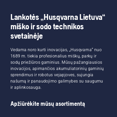
Lankotės „Husqvarna Lietuva“
miško ir sodo technikos
svetainėje
Vedama noro kurti inovacijas, „Husqvarna“ nuo
1689 m. tiekia profesionalius miškų, parkų ir
sodų priežiūros gaminius. Mūsų pažangiausios
inovacijos, apimančios akumuliatorinių gaminių
sprendimus ir robotus vejapjoves, sujungia
našumą ir panaudojimo galimybes su saugumu
ir aplinkosauga.
Apžiūrėkite mūsų asortimentą