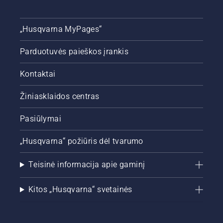
„Husqvarna MyPages“
Parduotuvės paieškos įrankis
Kontaktai
Žiniasklaidos centras
Pasiūlymai
„Husqvarna“ požiūris dėl tvarumo
Teisinė informacija apie gaminį
Kitos „Husqvarna“ svetainės