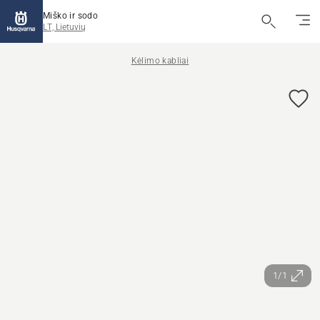
Miško ir sodo
LT, Lietuvių
Kėlimo kabliai
1/1