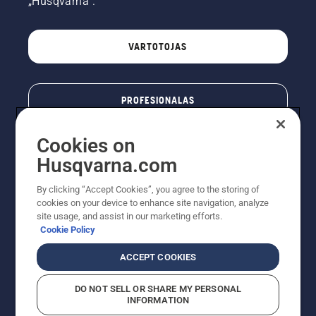
„Husqvarna“.
VARTOTOJAS
PROFESIONALAS
Cookies on
Husqvarna.com
By clicking “Accept Cookies”, you agree to the storing of
cookies on your device to enhance site navigation, analyze
site usage, and assist in our marketing efforts.
Cookie Policy
© „Husqvarna AB“ (leid). Visos teisės priklauso autoriui.
ACCEPT COOKIES
Nurodoma rekomenduojama mažmeninė kaina (RMK),
įskaitant PVM. RMK yra kaina, už kurią gamintojas
DO NOT SELL OR SHARE MY PERSONAL
rekomenduoja pardavėjui parduoti prekę. UAB
INFORMATION
"Husqvarna Lietuva" prekių vartotojams neparduoda,