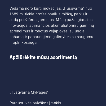
Vedama noro kurti inovacijas, „Husqvarna“ nuo
1689 m. tiekia profesionalius miškų, parkų ir
sodų priežiūros gaminius. Mūsų pažangiausios
inovacijos, apimančios akumuliatorinių gaminių
sprendimus ir robotus vejapjoves, sujungia
našumą ir panaudojimo galimybes su saugumu
ir aplinkosauga.
Apžiūrėkite mūsų asortimentą
„Husqvarna MyPages“
Parduotuvės paieškos įrankis