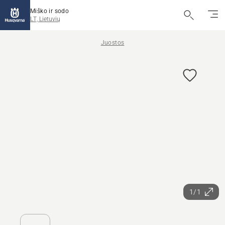
Miško ir sodo
LT, Lietuvių
Juostos
1/1