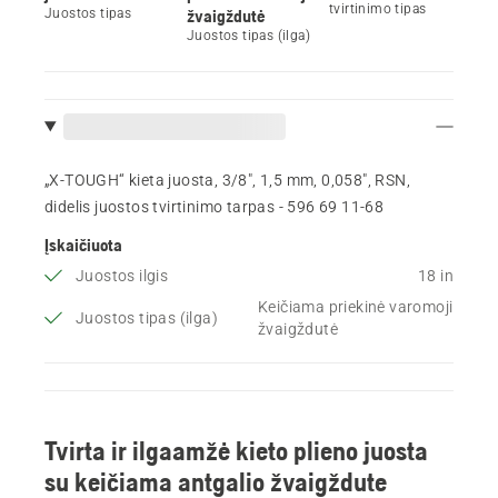
tvirtinimo tipas
Juostos tipas
žvaigždutė
Juostos tipas (ilga)
„X-TOUGH“ kieta juosta, 3/8", 1,5 mm, 0,058", RSN,
didelis juostos tvirtinimo tarpas - 596 69 11‑68
Įskaičiuota
Juostos ilgis
18 in
Keičiama priekinė varomoji
Juostos tipas (ilga)
žvaigždutė
Tvirta ir ilgaamžė kieto plieno juosta
su keičiama antgalio žvaigždute