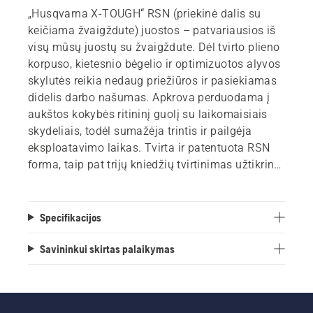
„Husqvarna X-TOUGH“ RSN (priekinė dalis su
keičiama žvaigždute) juostos – patvariausios iš
visų mūsų juostų su žvaigždute. Dėl tvirto plieno
korpuso, kietesnio bėgelio ir optimizuotos alyvos
skylutės reikia nedaug priežiūros ir pasiekiamas
didelis darbo našumas. Apkrova perduodama į
aukštos kokybės ritininį guolį su laikomaisiais
skydeliais, todėl sumažėja trintis ir pailgėja
eksploatavimo laikas. Tvirta ir patentuota RSN
forma, taip pat trijų kniedžių tvirtinimas užtikrina
didelį patvarumą, juosta tampa ne tokia jautri
išoriniam poveikiui. Pakaitinį antgalį galima
įsigyti kaip atsarginę dalį.
Specifikacijos
Savininkui skirtas palaikymas