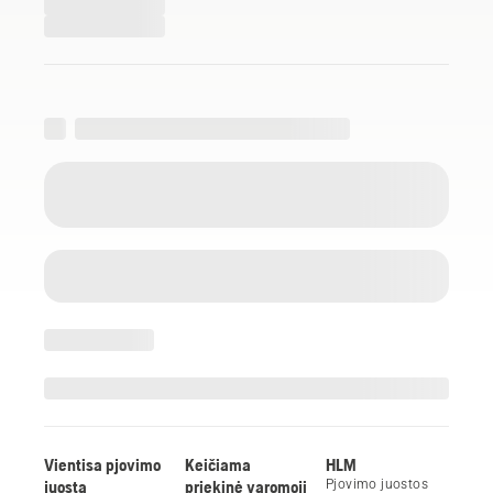
Vientisa pjovimo
Keičiama
HLM
juosta
priekinė varomoji
Pjovimo juostos