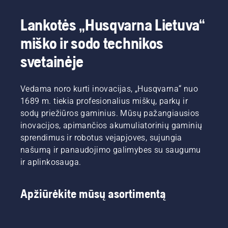
Lankotės „Husqvarna Lietuva“
miško ir sodo technikos
svetainėje
Vedama noro kurti inovacijas, „Husqvarna“ nuo
1689 m. tiekia profesionalius miškų, parkų ir
sodų priežiūros gaminius. Mūsų pažangiausios
inovacijos, apimančios akumuliatorinių gaminių
sprendimus ir robotus vejapjoves, sujungia
našumą ir panaudojimo galimybes su saugumu
ir aplinkosauga.
Apžiūrėkite mūsų asortimentą