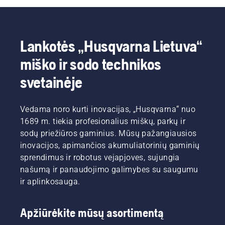
Lankotės „Husqvarna Lietuva“
miško ir sodo technikos
svetainėje
Vedama noro kurti inovacijas, „Husqvarna“ nuo
1689 m. tiekia profesionalius miškų, parkų ir
sodų priežiūros gaminius. Mūsų pažangiausios
inovacijos, apimančios akumuliatorinių gaminių
sprendimus ir robotus vejapjoves, sujungia
našumą ir panaudojimo galimybes su saugumu
ir aplinkosauga.
Apžiūrėkite mūsų asortimentą