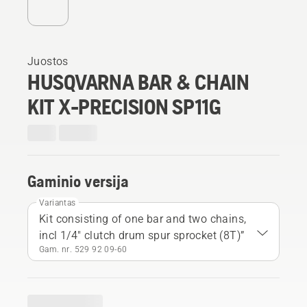
Juostos
HUSQVARNA BAR & CHAIN
KIT X-PRECISION SP11G
Gaminio versija
Variantas
Kit consisting of one bar and two chains,
incl 1/4" clutch drum spur sprocket (8T)”
Gam. nr. 529 92 09‑60