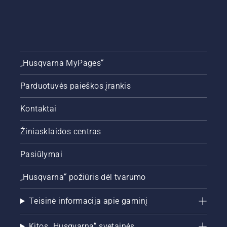
„Husqvarna MyPages“
Parduotuvės paieškos įrankis
Kontaktai
Žiniasklaidos centras
Pasiūlymai
„Husqvarna“ požiūris dėl tvarumo
Teisinė informacija apie gaminį
Kitos „Husqvarna“ svetainės