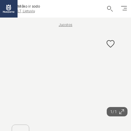
Miško ir sodo
LT, Lietuvių
Juostos
1/1