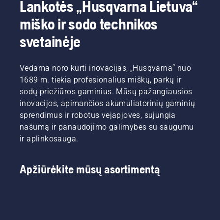
Lankotės „Husqvarna Lietuva“
komanda.
kaip
Ir jie yra
patikrinti,
miško ir sodo technikos
reikliausi
ar
mūsų
grandininio
svetainėje
naudotojai.
pjūklo
sistemos
kokybė
Vedama noro kurti inovacijas, „Husqvarna“ nuo
yra
1689 m. tiekia profesionalius miškų, parkų ir
tinkama.
sodų priežiūros gaminius. Mūsų pažangiausios
Pirmiausia
patikrinkite
inovacijos, apimančios akumuliatorinių gaminių
alyvos
sprendimus ir robotus vejapjoves, sujungia
lygį.
našumą ir panaudojimo galimybes su saugumu
Užveskite
ir aplinkosauga.
grandininį
pjūklą ir
įsitikinkite,
Apžiūrėkite mūsų asortimentą
kad
grandinės
stabdys
išjungtas.
Padidinkite
grandininio