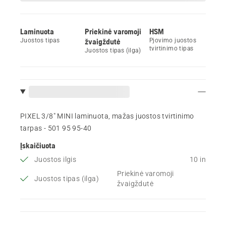
Laminuota
Priekinė varomoji
HSM
Juostos tipas
žvaigždutė
Pjovimo juostos
tvirtinimo tipas
Juostos tipas (ilga)
PIXEL 3/8" MINI laminuota, mažas juostos tvirtinimo
tarpas - 501 95 95‑40
Įskaičiuota
Juostos ilgis
10 in
Priekinė varomoji
Juostos tipas (ilga)
žvaigždutė