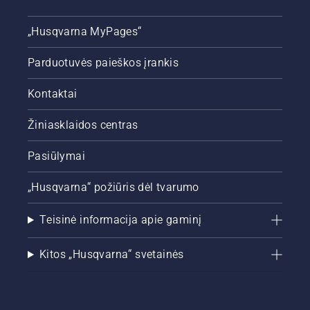
pjūklo
variklio
„Husqvarna MyPages“
apsukas
būdami
Parduotuvės paieškos įrankis
kelių
centimetrų
Kontaktai
atstumu
nuo
medžio
Žiniasklaidos centras
kamieno.
Ant
Pasiūlymai
kamieno
užtiškusi
„Husqvarna“ požiūris dėl tvarumo
alyva
nurodys,
Teisinė informacija apie gaminį
kad
tepimo
sistema
Kitos „Husqvarna“ svetainės
veikia
tinkamai.