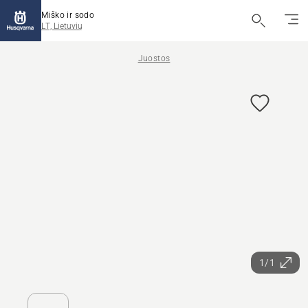
Miško ir sodo
LT, Lietuvių
Juostos
1/1