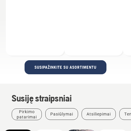
SUSIPAŽINKITE SU ASORTIMENTU
Gaminiai
Susiję straipsniai
ir
inovacijos
„T542i
Pirkimo
Pasiūlymai
Atsiliepimai
Te
XP®“ –
Sprendimai
patarimai
pirmasis
Profesionalams
arboristams
skirti