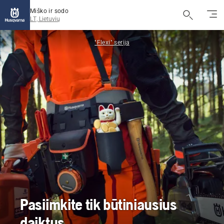
Miško ir sodo
LT, Lietuvių
"Flexi" serija
Pasiimkite tik būtiniausius
daiktus.