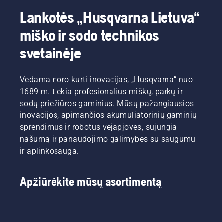
Lankotės „Husqvarna Lietuva“
miško ir sodo technikos
svetainėje
Vedama noro kurti inovacijas, „Husqvarna“ nuo
1689 m. tiekia profesionalius miškų, parkų ir
sodų priežiūros gaminius. Mūsų pažangiausios
inovacijos, apimančios akumuliatorinių gaminių
sprendimus ir robotus vejapjoves, sujungia
našumą ir panaudojimo galimybes su saugumu
ir aplinkosauga.
Apžiūrėkite mūsų asortimentą