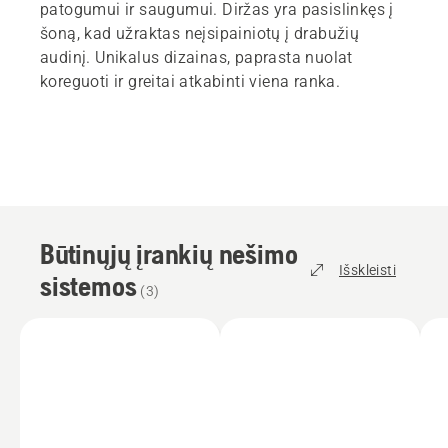
patogumui ir saugumui. Diržas yra pasislinkęs į
šoną, kad užraktas neįsipainiotų į drabužių
audinį. Unikalus dizainas, paprasta nuolat
koreguoti ir greitai atkabinti viena ranka.
Būtinųjų įrankių nešimo
Išskleisti
sistemos
(
3
)