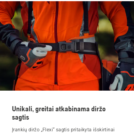
Unikali, greitai atkabinama diržo
sagtis
Įrankių diržo „Flexi“ sagtis pritaikyta išskirtinai