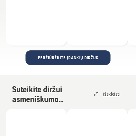
PERŽIŪRĖKITE ĮRANKIŲ DIRŽUS
Suteikite diržui
Išskleisti
asmeniškumo
naudodami priedus
(
15
)