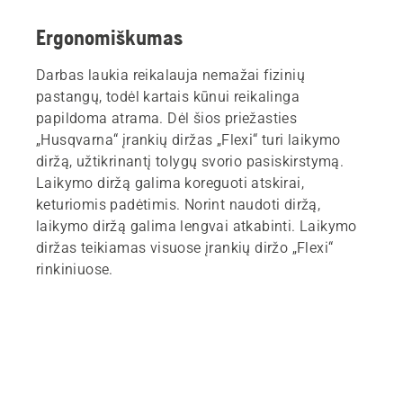
Ergonomiškumas
Darbas laukia reikalauja nemažai fizinių
pastangų, todėl kartais kūnui reikalinga
papildoma atrama. Dėl šios priežasties
„Husqvarna“ įrankių diržas „Flexi“ turi laikymo
diržą, užtikrinantį tolygų svorio pasiskirstymą.
Laikymo diržą galima koreguoti atskirai,
keturiomis padėtimis. Norint naudoti diržą,
laikymo diržą galima lengvai atkabinti. Laikymo
diržas teikiamas visuose įrankių diržo „Flexi“
rinkiniuose.