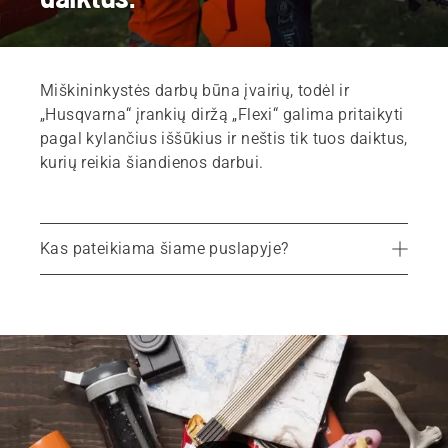
Miškininkystės darbų būna įvairių, todėl ir
„Husqvarna“ įrankių diržą „Flexi“ galima pritaikyti
pagal kylančius iššūkius ir neštis tik tuos daiktus,
kurių reikia šiandienos darbui.
Kas pateikiama šiame puslapyje?
Priedų sistema
Ergonomiškumas
Unikali, greitai atkabinama diržo sagtis
Būtinųjų įrankių nešimo sistemos
Priedai