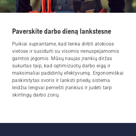
dirba
saugiau
ir
ergonomiškiau.
Paverskite darbo dieną lankstesne
Puikiai suprantame, kad tenka dirbti atokiose
vietose ir susidurti su visomis nenuspėjamomis
gamtos jėgomis. Mūsų naujas įrankių diržas
sukurtas taip, kad optimizuotų darbo eigą ir
maksimaliai padidintų efektyvumą. Ergonomiškai
paskirstytas svoris ir lanksti priedų sistema
leidžia lengvai pernešti įrankius ir judėti tarp
skirtingų darbo zonų.