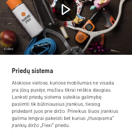
Card Feed
Paverskite darbo dieną lankstesne
Video
Priedų sistema
Atokiose vietose, kuriose mobilumas ne visada
yra jūsų pusėje, mažiau tikrai reiškia daugiau.
Lanksti priedų sistema suteikia galimybę
pasiimti tik būtiniausius įrankius, tiesiog
pridedant juos prie diržo. Prireikus šiuos įrankius
galima lengvai pakeisti bet kuriuo „Husqvarna“
įrankių diržo „Flexi“ priedu.