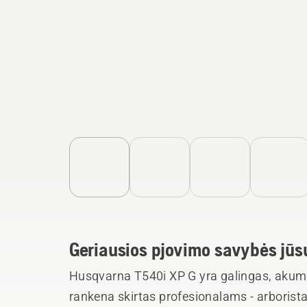
Geriausios pjovimo savybės jūsų
Husqvarna T540i XP G yra galingas, akumuli
rankena skirtas profesionalams - arborist