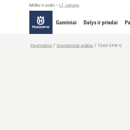
Miško ir sodo
–
LT, Lietuvių
Gaminiai
Dalys ir priedai
Pa
Pagrindinis
Grandininiai pjūklai
T540i XP® G