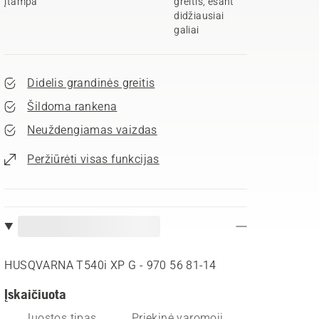
įtampa
greitis, esant
didžiausiai
galiai
Didelis grandinės greitis
Šildoma rankena
Neuždengiamas vaizdas
Peržiūrėti visas funkcijas
HUSQVARNA T540i XP G - 970 56 81‑14
Įskaičiuota
Juostos tipas
Priekinė varomoji