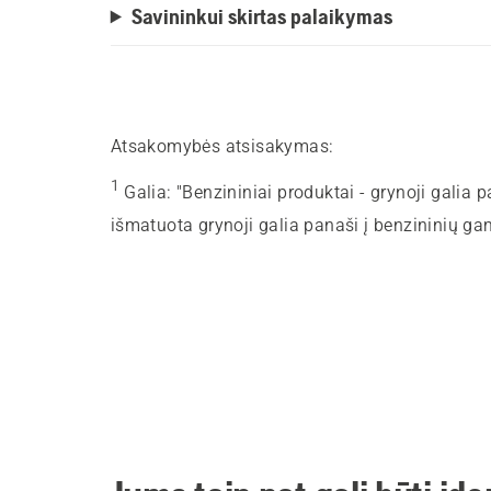
Savininkui skirtas palaikymas
Atsakomybės atsisakymas:
1
Galia
:
"Benzininiai produktai - grynoji galia 
išmatuota grynoji galia panaši į benzininių ga