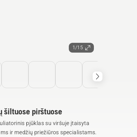
1/15
 šiltuose pirštuose
atorinis pjūklas su viršuje įtaisyta
ams ir medžių priežiūros specialistams.