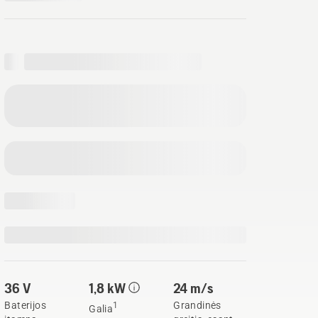
36 V
1,8 kW
24 m/s
Baterijos
Grandinės
1
Galia