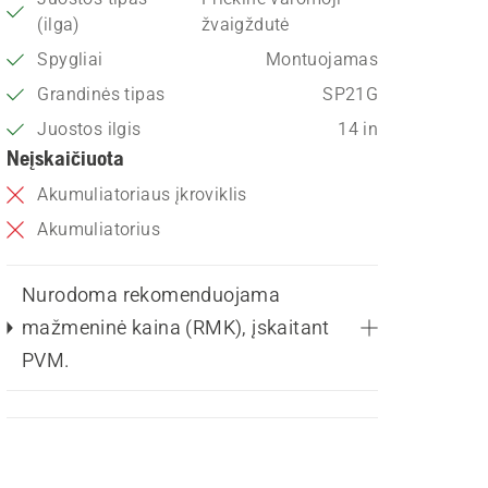
(ilga)
žvaigždutė
Spygliai
Montuojamas
Grandinės tipas
SP21G
Juostos ilgis
14 in
Neįskaičiuota
Akumuliatoriaus įkroviklis
Akumuliatorius
Nurodoma rekomenduojama
mažmeninė kaina (RMK), įskaitant
PVM.