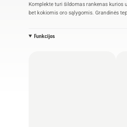
Komplekte turi šildomas rankenas kurios už
bet kokiomis oro sąlygomis. Grandinės te
reikia pripildyti grandinės tepimo alyvos. 
techninių specifikacijų grandininio pjūklo. 
Funkcijos
kada naudojamas BLi200X akumuliatorius. I
sekti naudojimo statistiką, serviso istorij
Services™ programėlę.