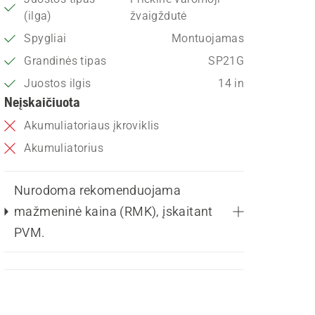
(ilga)
žvaigždutė
Spygliai
Montuojamas
Grandinės tipas
SP21G
Juostos ilgis
14 in
Neįskaičiuota
Akumuliatoriaus įkroviklis
Akumuliatorius
Nurodoma rekomenduojama
mažmeninė kaina (RMK), įskaitant
PVM.