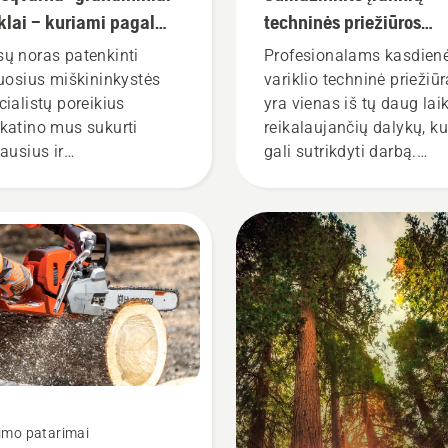
klai – kuriami pagal
techninės priežiūros
totojų poreikius nuo
poreikį naudodami
ų noras patenkinti
Profesionalams kasdien
9 m.
akumuliatorinius įrank
ruosius miškininkystės
variklio techninė priežiūr
cialistų poreikius
yra vienas iš tų daug lai
katino mus sukurti
reikalaujančių dalykų, ku
iausius ir
gali sutrikdyti darbą.
atoriškiausius
Naudojant akumuliatorin
ndininius pjūklus
gaminius šių rūpesčių
aulyje.
gerokai sumažėja.
imo patarimai