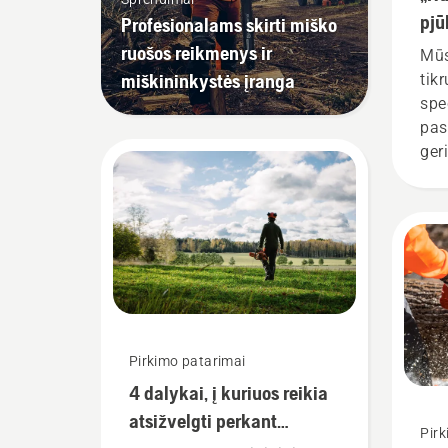
pjū
Profesionalams skirti miško
var
ruošos reikmenys ir
Mūs
195
miškininkystės įranga
tik
spe
pas
ger
nov
gra
pas
Pirkimo patarimai
4 dalykai, į kuriuos reikia
atsižvelgti perkant
Pirk