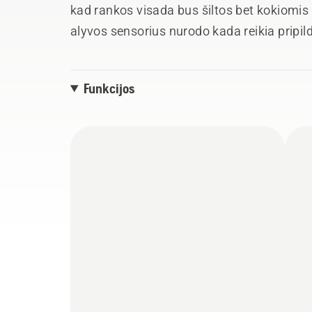
kad rankos visada bus šiltos bet kokiomis
alyvos sensorius nurodo kada reikia pripi
svoris ir didelis našumas puikiai tinka pja
Pjūklo galia lygi 40cc benzininio pjūklo,
Funkcijos
Integruota jungtis leidžia lengvai sekti naud
esamą lokaciją per Husqvarna Fleet Servi