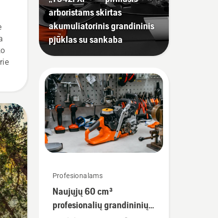
arboristams skirtas
akumuliatorinis grandininis
ė
ius
pjūklas su sankaba
a
ko
rie
ius
Profesionalams
Naujųjų 60 cm³
profesionalių grandininių