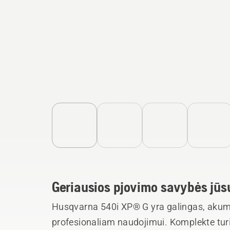
Geriausios pjovimo savybės jūsų
Husqvarna 540i XP® G yra galingas, akumul
profesionaliam naudojimui. Komplekte turi