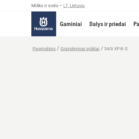
Miško ir sodo
–
LT, Lietuvių
Gaminiai
Dalys ir priedai
Pa
Pagrindinis
Grandininiai pjūklai
540i XP® G