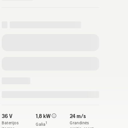
36 V
1,8 kW
24 m/s
Baterijos
Grandinės
1
Galia