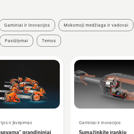
Gaminiai ir inovacijos
Mokomoji medžiaga ir vadovai
Pasiūlymai
Temos
rijos ir įkvėpimas
Gaminiai ir inovacijos
sqvarna“ grandininiai
Sumažinkite įrankių