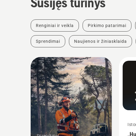
Susijęs turinys
Renginiai ir veikla
Pirkimo patarimai
Sprendimai
Naujienos ir žiniasklaida
Isto
„Hu
Sprendimai