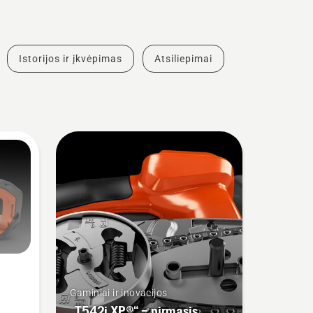
Istorijos ir įkvėpimas
Atsiliepimai
Gaminiai ir inovacijos
„T542i XP®“ – pirmasis