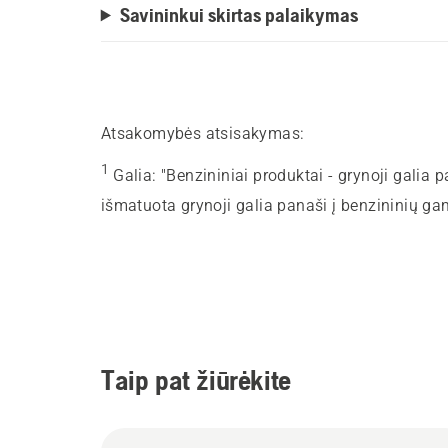
Savininkui skirtas palaikymas
Atsakomybės atsisakymas:
1
Galia
:
"Benzininiai produktai - grynoji galia 
išmatuota grynoji galia panaši į benzininių ga
Taip pat žiūrėkite