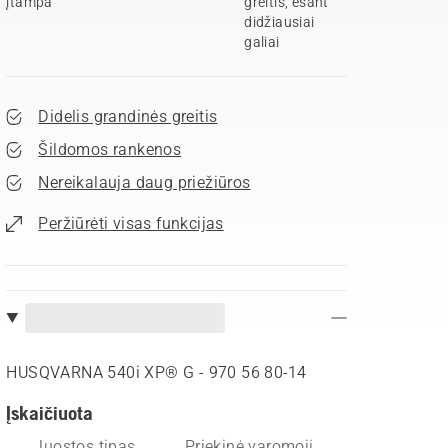
įtampa
greitis, esant
didžiausiai
galiai
Didelis grandinės greitis
Šildomos rankenos
Nereikalauja daug priežiūros
Peržiūrėti visas funkcijas
HUSQVARNA 540i XP® G - 970 56 80‑14
Įskaičiuota
Juostos tipas
Priekinė varomoji