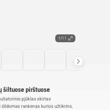
1/11
 šiltuose pirštuose
iatorinis pjūklas skirtas
 šildomas rankenas kurios užtikrins,