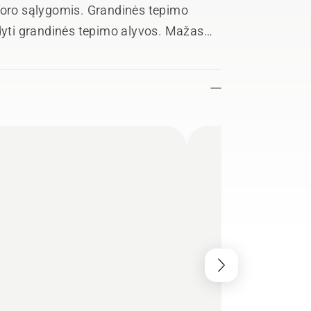
 oro sąlygomis. Grandinės tepimo
ldyti grandinės tepimo alyvos. Mažas
uti mažus ir vidutinio dydžio medžius.
 kada naudojamas BLi300 akumuliatorius.
ojimo statistiką, serviso istoriją ir
ces™ programėlę.