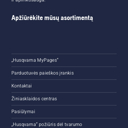
Apžiūrėkite mūsų asortimentą
„Husqvarna MyPages“
Parduotuvės paieškos įrankis
Kontaktai
Žiniasklaidos centras
Pasiūlymai
„Husqvarna“ požiūris dėl tvarumo