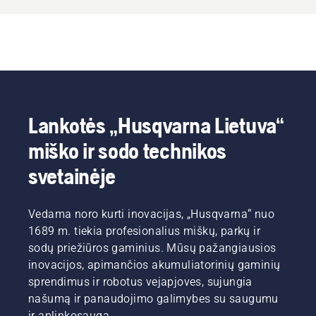
Lankotės „Husqvarna Lietuva“
miško ir sodo technikos
svetainėje
Vedama noro kurti inovacijas, „Husqvarna“ nuo
1689 m. tiekia profesionalius miškų, parkų ir
sodų priežiūros gaminius. Mūsų pažangiausios
inovacijos, apimančios akumuliatorinių gaminių
sprendimus ir robotus vejapjoves, sujungia
našumą ir panaudojimo galimybes su saugumu
ir aplinkosauga.