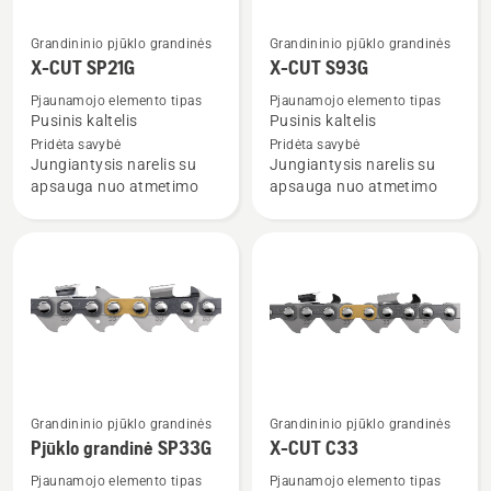
Grandininio pjūklo grandinės
Grandininio pjūklo grandinės
Žiūrėti
Žiūrėti
X-CUT SP21G
X-CUT S93G
daugiau
daugiau
detalių
detalių
Pjaunamojo elemento tipas
Pjaunamojo elemento tipas
Pusinis kaltelis
Pusinis kaltelis
apie
apie
Pridėta savybė
Pridėta savybė
X-
X-
Jungiantysis narelis su
Jungiantysis narelis su
CUT
CUT
apsauga nuo atmetimo
apsauga nuo atmetimo
SP21G
S93G
Grandininio pjūklo grandinės
Grandininio pjūklo grandinės
Žiūrėti
Žiūrėti
Pjūklo grandinė SP33G
X-CUT C33
daugiau
daugiau
detalių
detalių
Pjaunamojo elemento tipas
Pjaunamojo elemento tipas