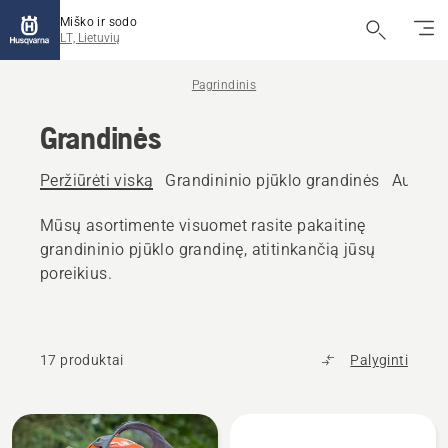
Miško ir sodo
LT, Lietuvių
Pagrindinis
Grandinės
Peržiūrėti viską
Grandininio pjūklo grandinės
Aukštap
Mūsų asortimente visuomet rasite pakaitinę
grandininio pjūklo grandinę, atitinkančią jūsų
poreikius.
17 produktai
Palyginti
Rodyti