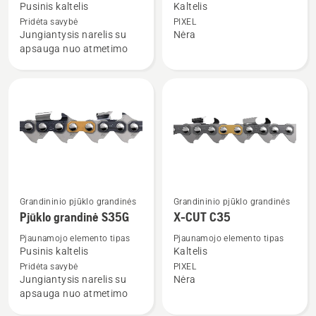
Pusinis kaltelis
Kaltelis
apie
apie
Pridėta savybė
PIXEL
Pjūklo
X-
Jungiantysis narelis su
Nėra
grandinė
CUT
apsauga nuo atmetimo
SP33G
C33
Grandininio pjūklo grandinės
Grandininio pjūklo grandinės
Žiūrėti
Žiūrėti
Pjūklo grandinė S35G
X-CUT C35
daugiau
daugiau
detalių
detalių
Pjaunamojo elemento tipas
Pjaunamojo elemento tipas
Pusinis kaltelis
Kaltelis
apie
apie
Pridėta savybė
PIXEL
Pjūklo
X-
Jungiantysis narelis su
Nėra
grandinė
CUT
apsauga nuo atmetimo
S35G
C35