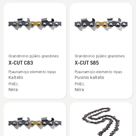
Žiūrėti
Žiūrėti
Grandininio pjūklo grandinės
Grandininio pjūklo grandinės
daugiau
daugiau
X-CUT C83
X-CUT S85
detalių
detalių
Pjaunamojo elemento tipas
Pjaunamojo elemento tipas
apie
apie
Kaltelis
Pusinis kaltelis
X-
X-
PIXEL
PIXEL
Nėra
Nėra
CUT
CUT
C83
S85