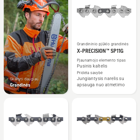
visus
produktus
Grandininio pjūklo grandinės
Žiūrėti
X-PRECISION™ SP11G
daugiau
detalių
Pjaunamojo elemento tipas
Pusinis kaltelis
apie
Pridėta savybė
X-
Jungiantysis narelis su
Skaityti daugiau
PRECISION™
Grandinės
apsauga nuo atmetimo
SP11G