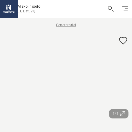
Miško ir sodo
LT, Lietuvių
Generatoriai
1/1