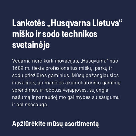
Lankotės „Husqvarna Lietuva“
miško ir sodo technikos
svetainėje
Vedama noro kurti inovacijas, „Husqvarna“ nuo
1689 m. tiekia profesionalius miškų, parkų ir
sodų priežiūros gaminius. Mūsų pažangiausios
inovacijos, apimančios akumuliatorinių gaminių
sprendimus ir robotus vejapjoves, sujungia
našumą ir panaudojimo galimybes su saugumu
ir aplinkosauga.
Apžiūrėkite mūsų asortimentą