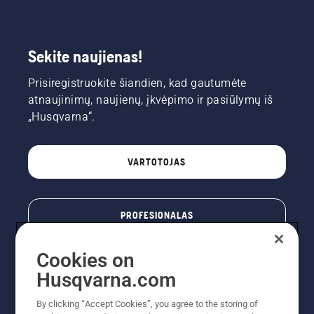
Sekite naujienas!
Prisiregistruokite šiandien, kad gautumėte
atnaujinimų, naujienų, įkvėpimo ir pasiūlymų iš
„Husqvarna“.
VARTOTOJAS
PROFESIONALAS
Cookies on
Husqvarna.com
By clicking “Accept Cookies”, you agree to the storing of