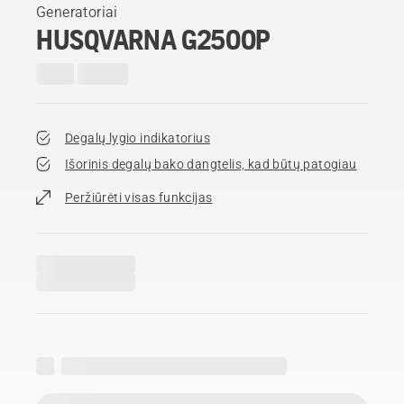
Generatoriai
HUSQVARNA G2500P
Degalų lygio indikatorius
Išorinis degalų bako dangtelis, kad būtų patogiau
Peržiūrėti visas funkcijas