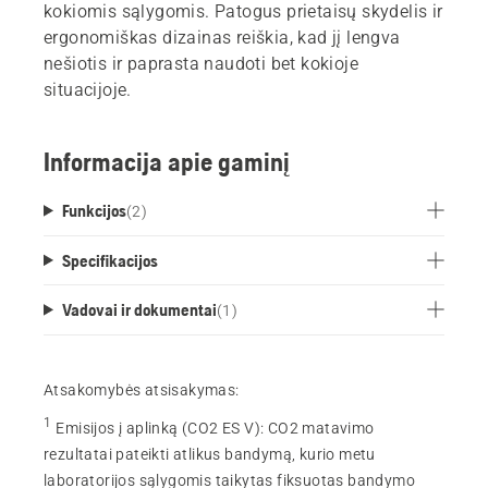
kokiomis sąlygomis. Patogus prietaisų skydelis ir
ergonomiškas dizainas reiškia, kad jį lengva
nešiotis ir paprasta naudoti bet kokioje
situacijoje.
Informacija apie gaminį
Funkcijos
(
2
)
Specifikacijos
Vadovai ir dokumentai
(
1
)
Atsakomybės atsisakymas:
1
Emisijos į aplinką (CO2 ES V)
:
CO2 matavimo
rezultatai pateikti atlikus bandymą, kurio metu
laboratorijos sąlygomis taikytas fiksuotas bandymo