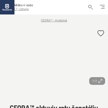
Miško ir sodo
LT, Lietuvių
CEORA™ - moduliai
1/2
CEORA™ aktyvių ratų šepetėlių