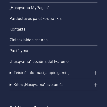
šilumai.
„Husqvarna MyPages“
Kartu su
Simeon
Liljenberg,
Parduotuvės paieškos įrankis
vyriausiuoju
futbolo
Kontaktai
aikštės
prižiūrėtoju
Žiniasklaidos centras
Švedijos
nacionaliniame
Pasiūlymai
stadione
„Friends
Arena“,
„Husqvarna“ požiūris dėl tvarumo
pateikiame
naudingų
Teisinė informacija apie gaminį
patarimų,
kaip
paruošti
Kitos „Husqvarna“ svetainės
veją
žiemai,
kad
pasitraukus