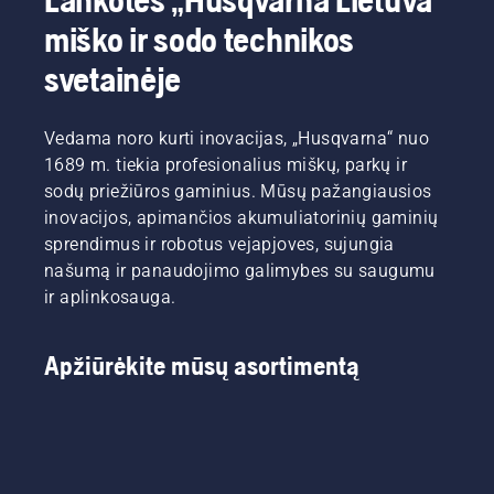
eksperto
dienas.
pinigų ir
čempionatų
Simeon
Galvodamas
prireikti
miško ir sodo technikos
rungtynės.
Liljenberg
apie
daug
sprendimas
šaltąjį
laiko
svetainėje
paprastas
sezoną
reikalaujančių
–
žaliųjų
papildomų
patikėti
erdvių
darbų.
Vedama noro kurti inovacijas, „Husqvarna“ nuo
šį darbą
prižiūrėtojas
Klausimas,
1689 m. tiekia profesionalius miškų, parkų ir
robotui
pirmiausia
į kurį
sodų priežiūros gaminius. Mūsų pažangiausios
vejapjovei.
turi rasi
reikia
inovacijos, apimančios akumuliatorinių gaminių
Taip
tinkamiausią
atsakyti,
daugeliui
sprendimus ir robotus vejapjoves, sujungia
būdą
– ar
futbolo
vejai
nelaistome
našumą ir panaudojimo galimybes su saugumu
klubų
apsaugoti,
per
ir aplinkosauga.
atsirastų
kad ji
daug?
daug
atlaikytų
vertingo
žiemos
Apžiūrėkite mūsų asortimentą
laisvo
šaltį ir
laiko.
išliktų
kuo
geresnės
būklės
sugrįžus