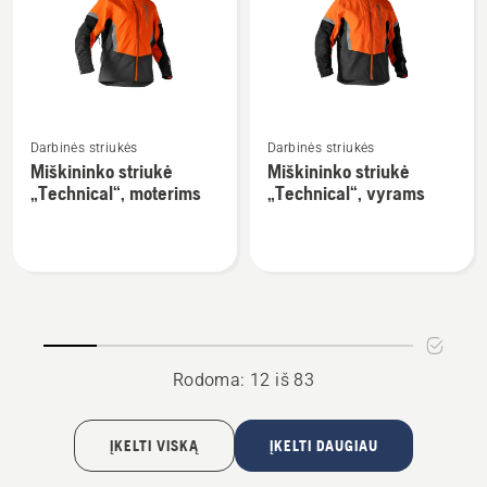
pjūklo,
Technical"
„Technical“,
vyrams
Žiūrėti
Žiūrėti
Darbinės striukės
Darbinės striukės
daugiau
daugiau
Miškininko striukė
Miškininko striukė
detalių
detalių
„Technical“, moterims
„Technical“, vyrams
apie
apie
Miškininko
Miškininko
striukė
striukė
„Technical“,
„Technical“,
moterims
vyrams
Rodoma: 12 iš 83
ĮKELTI VISKĄ
ĮKELTI DAUGIAU