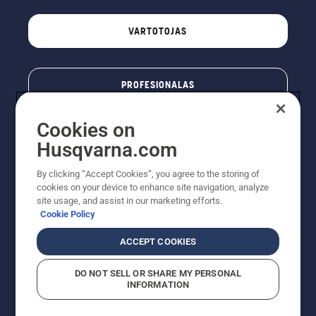
VARTOTOJAS
PROFESIONALAS
Cookies on
Husqvarna.com
By clicking “Accept Cookies”, you agree to the storing of
cookies on your device to enhance site navigation, analyze
site usage, and assist in our marketing efforts.
Cookie Policy
© „Husqvarna AB“ (leid). Visos teisės priklauso autoriui.
ACCEPT COOKIES
Nurodoma rekomenduojama mažmeninė kaina (RMK),
įskaitant PVM. RMK yra kaina, už kurią gamintojas
DO NOT SELL OR SHARE MY PERSONAL
rekomenduoja pardavėjui parduoti prekę. UAB
INFORMATION
"Husqvarna Lietuva" prekių vartotojams neparduoda,
todėl faktines kainas nustato pardavėjai prekybos