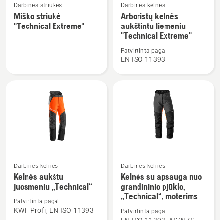
Žiūrėti
Žiūrėti
Darbinės striukės
Darbinės kelnės
daugiau
daugiau
Miško striukė
Arboristų kelnės
"Technical Extreme"
aukštintu liemeniu
detalių
detalių
"Technical Extreme"
apie
apie
Miško
Arboristų
Patvirtinta pagal
EN ISO 11393
striukė
kelnės
"Technical
aukštintu
Extreme"
liemeniu
"Technical
Extreme"
Darbinės kelnės
Darbinės kelnės
Žiūrėti
Žiūrėti
Kelnės aukštu
Kelnės su apsauga nuo
daugiau
daugiau
juosmeniu „Technical“
grandininio pjūklo,
detalių
detalių
„Technical“, moterims
Patvirtinta pagal
apie
apie
KWF Profi, EN ISO 11393
Patvirtinta pagal
Kelnės
Kelnės