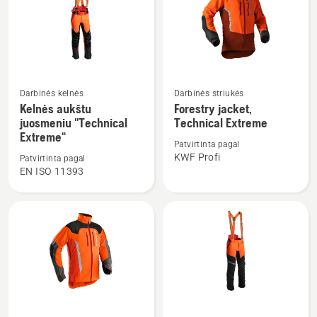
Žiūrėti
Žiūrėti
Darbinės kelnės
Darbinės striukės
daugiau
daugiau
Kelnės aukštu
Forestry jacket,
juosmeniu "Technical
Technical Extreme
detalių
detalių
Extreme"
apie
apie
Patvirtinta pagal
Kelnės
Forestry
KWF Profi
Patvirtinta pagal
EN ISO 11393
aukštu
jacket,
juosmeniu
Technical
"Technical
Extreme
Extreme"