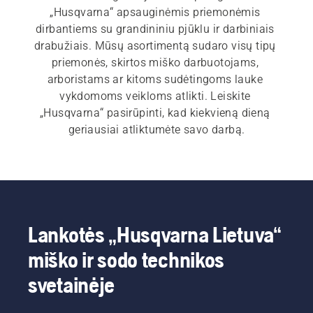
„Husqvarna“ apsauginėmis priemonėmis 
dirbantiems su grandininiu pjūklu ir darbiniais 
drabužiais. Mūsų asortimentą sudaro visų tipų 
priemonės, skirtos miško darbuotojams, 
arboristams ar kitoms sudėtingoms lauke 
vykdomoms veikloms atlikti. Leiskite 
„Husqvarna“ pasirūpinti, kad kiekvieną dieną 
geriausiai atliktumėte savo darbą.
Lankotės „Husqvarna Lietuva“
miško ir sodo technikos
svetainėje