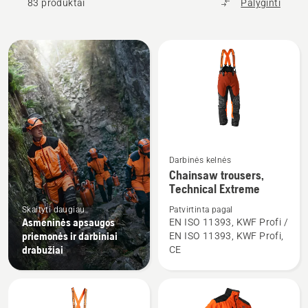
83 produktai
Palyginti
Rodyti
visus
produktus
Darbinės kelnės
Žiūrėti
Chainsaw trousers,
daugiau
Technical Extreme
detalių
Skaityti daugiau
Patvirtinta pagal
apie
Asmeninės apsaugos
EN ISO 11393, KWF Profi /
Chainsaw
priemonės ir darbiniai
EN ISO 11393, KWF Profi,
trousers,
drabužiai
CE
Technical
Extreme