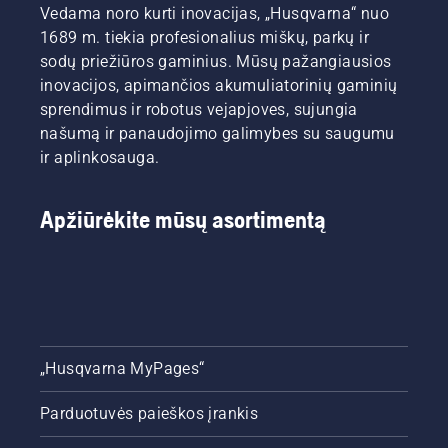
Vedama noro kurti inovacijas, „Husqvarna“ nuo
1689 m. tiekia profesionalius miškų, parkų ir
sodų priežiūros gaminius. Mūsų pažangiausios
inovacijos, apimančios akumuliatorinių gaminių
sprendimus ir robotus vejapjoves, sujungia
našumą ir panaudojimo galimybes su saugumu
ir aplinkosauga.
Apžiūrėkite mūsų asortimentą
„Husqvarna MyPages“
Parduotuvės paieškos įrankis