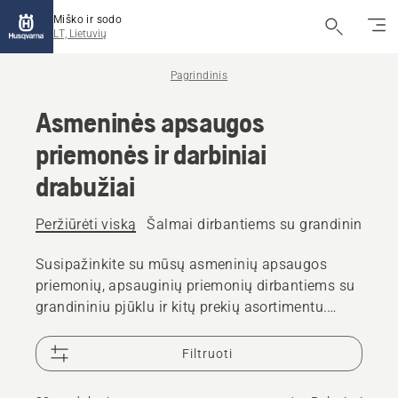
Miško ir sodo
LT, Lietuvių
Pagrindinis
Asmeninės apsaugos
priemonės ir darbiniai
drabužiai
Peržiūrėti viską
Šalmai dirbantiems su grandininiu pj
Susipažinkite su mūsų asmeninių apsaugos
priemonių, apsauginių priemonių dirbantiems su
grandininiu pjūklu ir kitų prekių asortimentu.
Patikimi, aukštos kokybės sprendimai padės
pasirengti kiekvienam iššūkiui.
Filtruoti