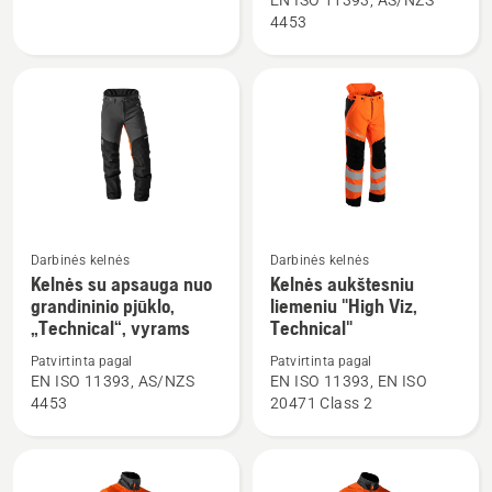
EN ISO 11393, AS/NZS
aukštu
su
4453
juosmeniu
apsauga
„Technical“
nuo
grandininio
pjūklo,
„Technical“,
moterims
Darbinės kelnės
Darbinės kelnės
Žiūrėti
Žiūrėti
Kelnės su apsauga nuo
Kelnės aukštesniu
daugiau
daugiau
grandininio pjūklo,
liemeniu "High Viz,
detalių
detalių
„Technical“, vyrams
Technical"
apie
apie
Patvirtinta pagal
Patvirtinta pagal
Kelnės
Kelnės
EN ISO 11393, AS/NZS
EN ISO 11393, EN ISO
su
aukštesniu
4453
20471 Class 2
apsauga
liemeniu
nuo
"High
grandininio
Viz,