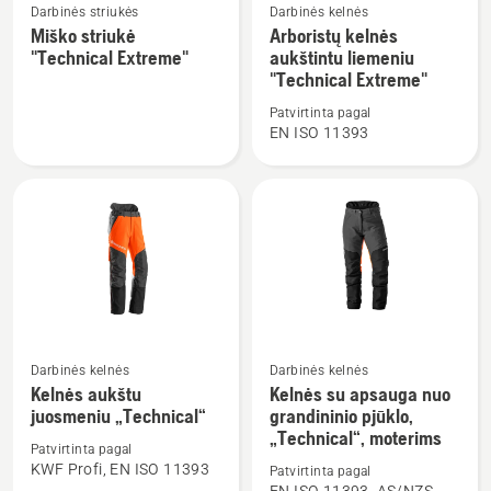
Žiūrėti
Žiūrėti
Darbinės striukės
Darbinės kelnės
daugiau
daugiau
Miško striukė
Arboristų kelnės
"Technical Extreme"
aukštintu liemeniu
detalių
detalių
"Technical Extreme"
apie
apie
Miško
Arboristų
Patvirtinta pagal
EN ISO 11393
striukė
kelnės
"Technical
aukštintu
Extreme"
liemeniu
"Technical
Extreme"
Darbinės kelnės
Darbinės kelnės
Žiūrėti
Žiūrėti
Kelnės aukštu
Kelnės su apsauga nuo
daugiau
daugiau
juosmeniu „Technical“
grandininio pjūklo,
detalių
detalių
„Technical“, moterims
Patvirtinta pagal
apie
apie
KWF Profi, EN ISO 11393
Patvirtinta pagal
Kelnės
Kelnės