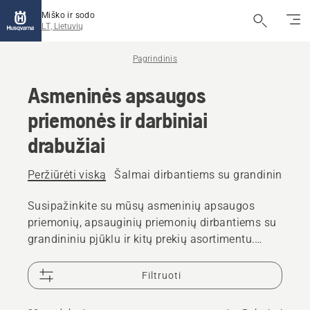
Miško ir sodo
LT, Lietuvių
Pagrindinis
Asmeninės apsaugos
priemonės ir darbiniai
drabužiai
Peržiūrėti viską
Šalmai dirbantiems su grandininiu pj
Susipažinkite su mūsų asmeninių apsaugos
priemonių, apsauginių priemonių dirbantiems su
grandininiu pjūklu ir kitų prekių asortimentu.
Patikimi, aukštos kokybės sprendimai padės
pasirengti kiekvienam iššūkiui.
Filtruoti