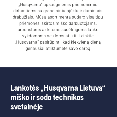
„Husqvarna“ apsauginėmis priemonėmis 
dirbantiems su grandininiu pjūklu ir darbiniais 
drabužiais. Mūsų asortimentą sudaro visų tipų 
priemonės, skirtos miško darbuotojams, 
arboristams ar kitoms sudėtingoms lauke 
vykdomoms veikloms atlikti. Leiskite 
„Husqvarna“ pasirūpinti, kad kiekvieną dieną 
geriausiai atliktumėte savo darbą.
Lankotės „Husqvarna Lietuva“
miško ir sodo technikos
svetainėje