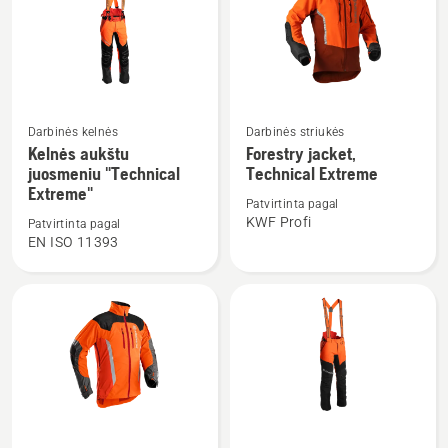
Žiūrėti
Žiūrėti
Darbinės kelnės
Darbinės striukės
daugiau
daugiau
Kelnės aukštu
Forestry jacket,
juosmeniu "Technical
Technical Extreme
detalių
detalių
Extreme"
apie
apie
Patvirtinta pagal
Kelnės
Forestry
KWF Profi
Patvirtinta pagal
EN ISO 11393
aukštu
jacket,
juosmeniu
Technical
"Technical
Extreme
Extreme"