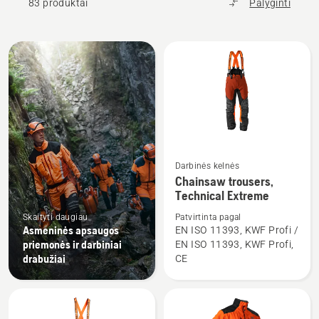
83 produktai
Palyginti
Rodyti
visus
produktus
Darbinės kelnės
Žiūrėti
Chainsaw trousers,
daugiau
Technical Extreme
detalių
Skaityti daugiau
Patvirtinta pagal
apie
Asmeninės apsaugos
EN ISO 11393, KWF Profi /
Chainsaw
priemonės ir darbiniai
EN ISO 11393, KWF Profi,
trousers,
drabužiai
CE
Technical
Extreme