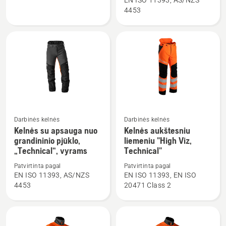
EN ISO 11393, AS/NZS
aukštu
su
4453
juosmeniu
apsauga
„Technical“
nuo
grandininio
pjūklo,
„Technical“,
moterims
Darbinės kelnės
Darbinės kelnės
Žiūrėti
Žiūrėti
Kelnės su apsauga nuo
Kelnės aukštesniu
daugiau
daugiau
grandininio pjūklo,
liemeniu "High Viz,
detalių
detalių
„Technical“, vyrams
Technical"
apie
apie
Patvirtinta pagal
Patvirtinta pagal
Kelnės
Kelnės
EN ISO 11393, AS/NZS
EN ISO 11393, EN ISO
su
aukštesniu
4453
20471 Class 2
apsauga
liemeniu
nuo
"High
grandininio
Viz,