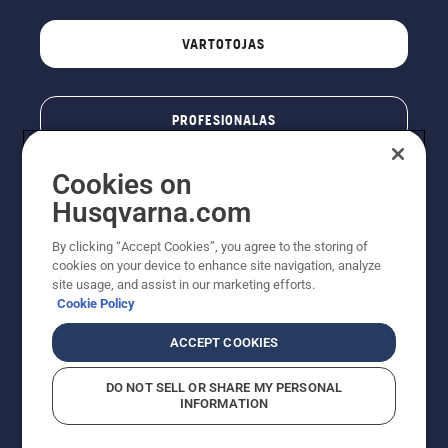
VARTOTOJAS
PROFESIONALAS
Cookies on
Husqvarna.com
By clicking “Accept Cookies”, you agree to the storing of
cookies on your device to enhance site navigation, analyze
site usage, and assist in our marketing efforts.
Cookie Policy
© „Husqvarna AB“ (leid). Visos teisės priklauso autoriui.
ACCEPT COOKIES
Nurodoma rekomenduojama mažmeninė kaina (RMK),
įskaitant PVM. RMK yra kaina, už kurią gamintojas
DO NOT SELL OR SHARE MY PERSONAL
rekomenduoja pardavėjui parduoti prekę. UAB
INFORMATION
"Husqvarna Lietuva" prekių vartotojams neparduoda,
todėl faktines kainas nustato pardavėjai prekybos