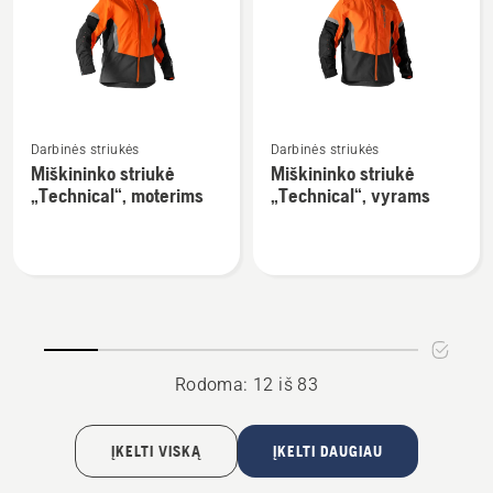
pjūklo,
Technical"
„Technical“,
vyrams
Žiūrėti
Žiūrėti
Darbinės striukės
Darbinės striukės
daugiau
daugiau
Miškininko striukė
Miškininko striukė
detalių
detalių
„Technical“, moterims
„Technical“, vyrams
apie
apie
Miškininko
Miškininko
striukė
striukė
„Technical“,
„Technical“,
moterims
vyrams
Rodoma: 12 iš 83
ĮKELTI VISKĄ
ĮKELTI DAUGIAU