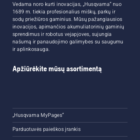
Vedama noro kurti inovacijas, „Husqvarna“ nuo
1689 m. tiekia profesionalius miškų, parkų ir
sodų priežiūros gaminius. Mūsų pažangiausios
inovacijos, apimančios akumuliatorinių gaminių
sprendimus ir robotus vejapjoves, sujungia
našumą ir panaudojimo galimybes su saugumu
ir aplinkosauga.
Apžiūrėkite mūsų asortimentą
„Husqvarna MyPages“
Parduotuvės paieškos įrankis