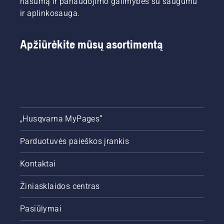
našumą ir panaudojimo galimybes su saugumu
ir aplinkosauga.
Apžiūrėkite mūsų asortimentą
„Husqvarna MyPages“
Parduotuvės paieškos įrankis
Kontaktai
Žiniasklaidos centras
Pasiūlymai