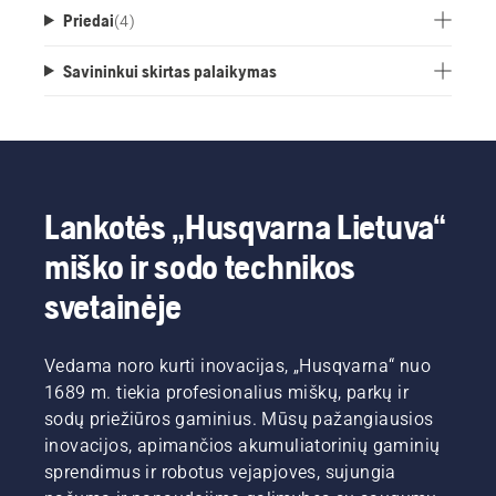
Priedai
(
4
)
Savininkui skirtas palaikymas
Lankotės „Husqvarna Lietuva“
miško ir sodo technikos
svetainėje
Vedama noro kurti inovacijas, „Husqvarna“ nuo
1689 m. tiekia profesionalius miškų, parkų ir
sodų priežiūros gaminius. Mūsų pažangiausios
inovacijos, apimančios akumuliatorinių gaminių
sprendimus ir robotus vejapjoves, sujungia