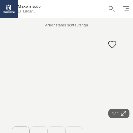
Miško ir sodo
LT, Lietuvių
Arboristams skirta įranga
1/4