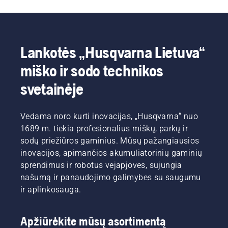
Lankotės „Husqvarna Lietuva“
miško ir sodo technikos
svetainėje
Vedama noro kurti inovacijas, „Husqvarna“ nuo
1689 m. tiekia profesionalius miškų, parkų ir
sodų priežiūros gaminius. Mūsų pažangiausios
inovacijos, apimančios akumuliatorinių gaminių
sprendimus ir robotus vejapjoves, sujungia
našumą ir panaudojimo galimybes su saugumu
ir aplinkosauga.
Apžiūrėkite mūsų asortimentą