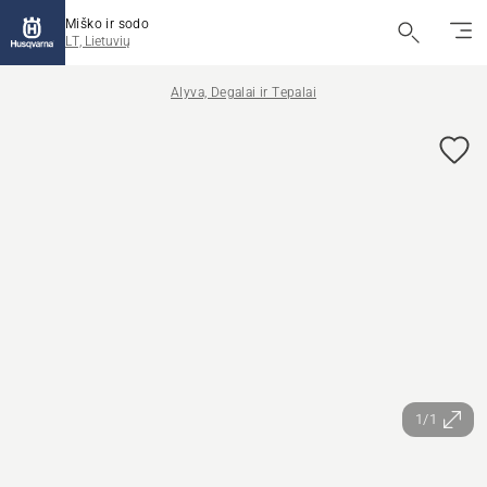
Miško ir sodo
LT, Lietuvių
Alyva, Degalai ir Tepalai
1/1