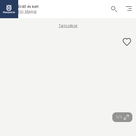
Erdő és kert
HU, Magyar
Tartozékok
1/1