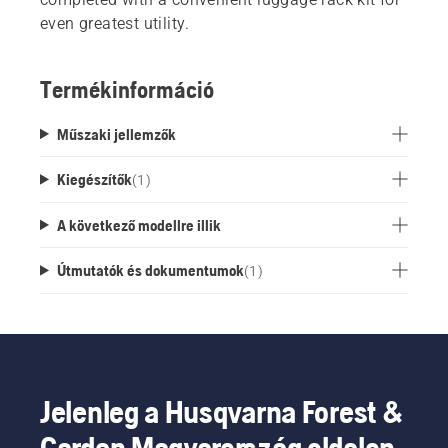
even greatest utility.
Termékinformáció
Műszaki jellemzők
Kiegészítők
(
1
)
A következő modellre illik
Útmutatók és dokumentumok
(
1
)
Jelenleg a Husqvarna Forest &
Garden Magyarország oldalon