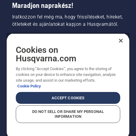
Maradjon naprakész!
Iratkozzon fel még ma, hogy frissítéseket, híreket,
ötleteket és ajánlatokat kapjon a Husqvarnától.
FOGYASZTÓ
Cookies on
Husqvarna.com
PROFESSZIONÁLIS
By clicking “Accept Cookies”, you agree to the storing of
cookies on your device to enhance site navigation, analyze
site usage, and assist in our marketing efforts.
Cookie Policy
ACCEPT COOKIES
DO NOT SELL OR SHARE MY PERSONAL
INFORMATION
© Husqvarna AB (publ). Minden jog fenntartva.