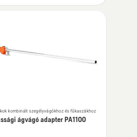
kok kombinált szegélyvágókhoz és fűkaszákhoz
k
ssági ágvágó adapter PA1100
gi