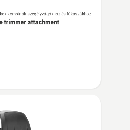
kok kombinált szegélyvágókhoz és fűkaszákhoz
k
e trimmer attachment
ent
l