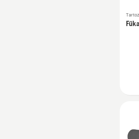
Tovább
Tarto
részlet
Fűka
a(z)
Fűkasz
tartozé
termékr