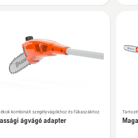
i
További
zékok kombinált szegélyvágókhoz és fűkaszákhoz
Tartozé
ek
részlete
assági ágvágó adapter
Maga
a(z)
ági
Magassá