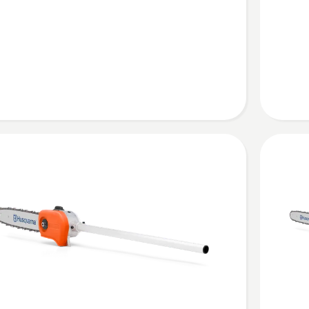
ágvágó
r
adapter
ől
PA1100
termékrő