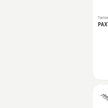
Tovább
Tarto
részlet
PAX
a(z)
PAX73
termékr