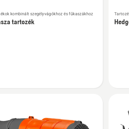
i
További
zékok kombinált szegélyvágókhoz és fűkaszákhoz
Tartozé
ek
részlete
sza tartozék
Hedg
a(z)
a
Hedge
k
trimmer
ől
attachm
termékrő