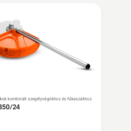
kok kombinált szegélyvágókhoz és fűkaszákhoz
k
850/24
/24
l