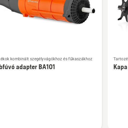
i
További
zékok kombinált szegélyvágókhoz és fűkaszákhoz
Tartozé
ek
részlete
bfúvó adapter BA101
Kapa
a(z)
úvó
Kapa
r
adapter
CA230
ől
termékrő