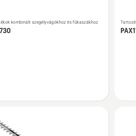
i
További
zékok kombinált szegélyvágókhoz és fűkaszákhoz
Tartozé
ek
részlete
730
PAX1
a(z)
0
PAX110
ől
ágvágó
adapter
termékrő