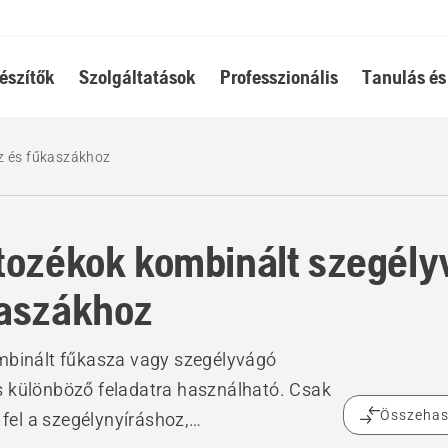
észítők
Szolgáltatások
Professzionális
Tanulás és
z és fűkaszákhoz
tozékok kombinált szegély
aszákhoz
mbinált fűkasza vagy szegélyvágó
 különböző feladatra használható. Csak
Összehas
e fel a szegélynyíráshoz,