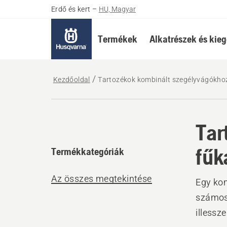
Erdő és kert
–
HU, Magyar
Termékek
Alkatrészek és kieg
Kezdőoldal
Tartozékok kombinált szegélyvágókho
Tar
fűk
Termékkategóriák
Az összes megtekintése
Egy ko
számos
illessz