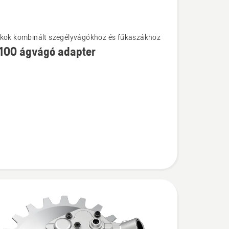
kok kombinált szegélyvágókhoz és fűkaszákhoz
k
100 ágvágó adapter
0
l