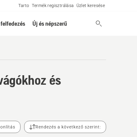
Tarto
Termék regisztrálása
Üzlet keresése
 felfedezés
Új és népszerű
vágókhoz és
onlítás
Rendezés a következő szerint: