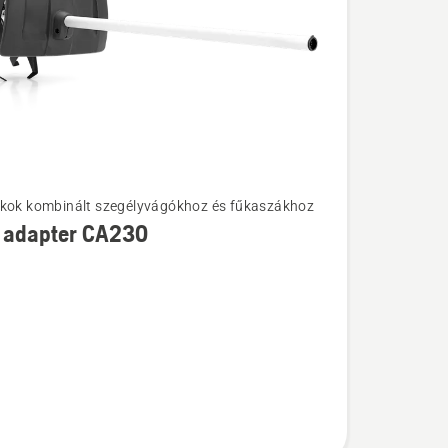
kok kombinált szegélyvágókhoz és fűkaszákhoz
k
 adapter CA230
l