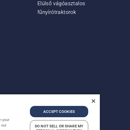
Elülső vágóasztalos
fűnyírótraktorok
ACCEPT COOKIES
n your
 our
DO NOT SELL OR SHARE MY