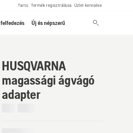
Tarto
Termék regisztrálása
Üzlet keresése
 felfedezés
Új és népszerű
HUSQVARNA
magassági ágvágó
adapter