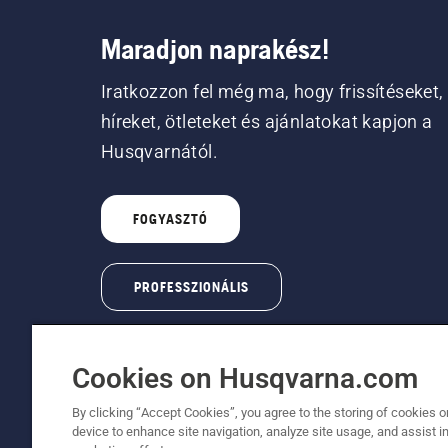
Maradjon naprakész!
Iratkozzon fel még ma, hogy frissítéseket,
híreket, ötleteket és ajánlatokat kapjon a
Husqvarnától.
FOGYASZTÓ
PROFESSZIONÁLIS
Cookies on Husqvarna.com
By clicking “Accept Cookies”, you agree to the storing of cookies o
device to enhance site navigation, analyze site usage, and assist in