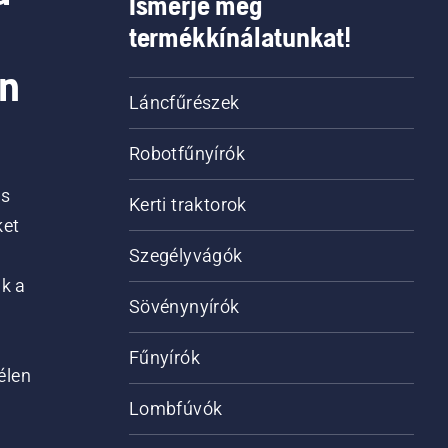
Ismerje meg
termékkínálatunkat!
on
Láncfűrészek
Robotfűnyírók
is
Kerti traktorok
ket
Szegélyvágók
ik a
Sövénynyírók
Fűnyírók
élen
Lombfúvók