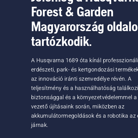
Forest & Garden
Magyarország oldal
tartózkodik.
A Husqvarna 1689 óta kínál professzionál
erdészeti, park- és kertgondozási terméke
az innováció iránti szenvedélye révén. A
teljesítmény és a használhatóság találkoz
biztonsággal és a környezetvédelemmel a
vezető újításaink során, miközben az
akkumulátormegoldások és a robotika az 
járnak.