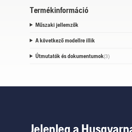
Termékinformáció
Műszaki jellemzők
A következő modellre illik
Útmutatók és dokumentumok
(
3
)
Jelenleg a Husqvarn