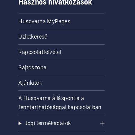
Hasznos hivatkozások
Husqvarna MyPages
Üzletkereső
Kapcsolatfelvétel
Sajtószoba
Ajánlatok
A Husqvarna álláspontja a
fenntarthatósággal kapcsolatban
Jogi termékadatok