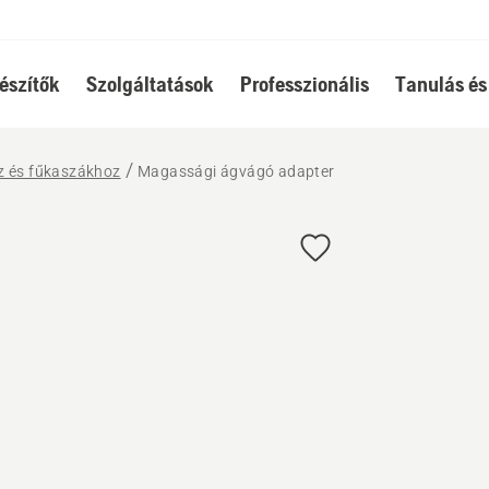
észítők
Szolgáltatások
Professzionális
Tanulás és
z és fűkaszákhoz
Magassági ágvágó adapter