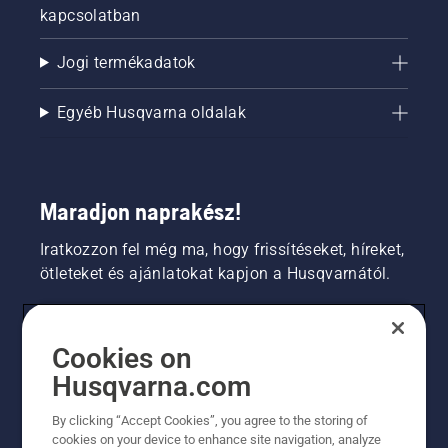
kapcsolatban
Jogi termékadatok
Egyéb Husqvarna oldalak
Maradjon naprakész!
Iratkozzon fel még ma, hogy frissítéseket, híreket,
ötleteket és ajánlatokat kapjon a Husqvarnától.
FOGYASZTÓ
Cookies on
Husqvarna.com
PROFESSZIONÁLIS
By clicking “Accept Cookies”, you agree to the storing of
cookies on your device to enhance site navigation, analyze