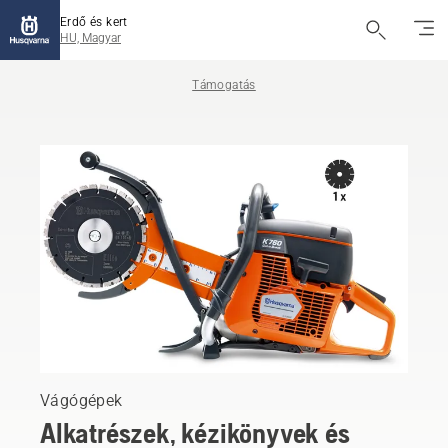
Erdő és kert
HU, Magyar
Támogatás
Vágógépek
Alkatrészek, kézikönyvek és