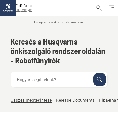
Erdő és kert
HU, Magyar
Husqvarna önkiszolgáló rendszer
Keresés a Husqvarna
önkiszolgáló rendszer oldalán
- Robotfűnyírók
Hogyan
segíthetünk?
Összes megtekintése
Release Documents
Hibaelhár