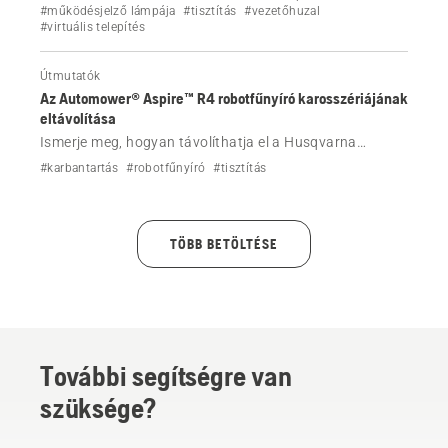
telepítéssel, AWD-szabályokkal, tapadási tippekkel és
#működésjelző lámpája
#tisztítás
#vezetőhuzal
#virtuális telepítés
lejtőkezelési beállításokkal.
Útmutatók
Az Automower® Aspire™ R4 robotfűnyíró karosszériájának
eltávolítása
Ismerje meg, hogyan távolíthatja el a Husqvarna
Automower® Aspire™ R4 robotfűnyíró burkolatát,
#karbantartás
#robotfűnyíró
#tisztítás
például tisztítás céljából.
TÖBB BETÖLTÉSE
További segítségre van
szüksége?