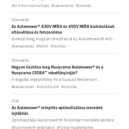
312V és Aspire™ R6V robotfűnyíró burkolatát, például
#AI Vision technológia
#karbantartás
#tisztítás
tisztítási célból.
Útmutatók
Az Automower® 430V NERA és 450V NERA burkolatának
eltávolítása és felszerelése
Ismerje meg, hogyan távolítsa el az Automower® 430V
NERA és 450V NERA robotfűnyíró burkolatát, például
#karbantartás
#NERA
#tisztítás
tisztítási célból.
Útmutatók
Hogyan tisztítsa meg Husqvarna Automower® és a
Husqvarna CEORA™ robotfűnyíróját?
A legjobb teljesítmény és a hosszú élettartam
biztosítása érdekében rendszeresen tisztítsa meg
#karbantartás
#robotfűnyíró
#tisztítás
Husqvarna Automower® és a Husqvarna CEORA™
robotfűnyíróját. Kövesse az alábbi lépéseket.
GYIK
Az Automower® telepítés optimalizálása meredek
lejtőkhöz
Optimalizálja Automower® fűnyíróját meredek lejtőkre a
megfelelő vezeték nélküli vagy határolóhuzalos
#Automower® beállítások
#Fizikai huzaltelepítés