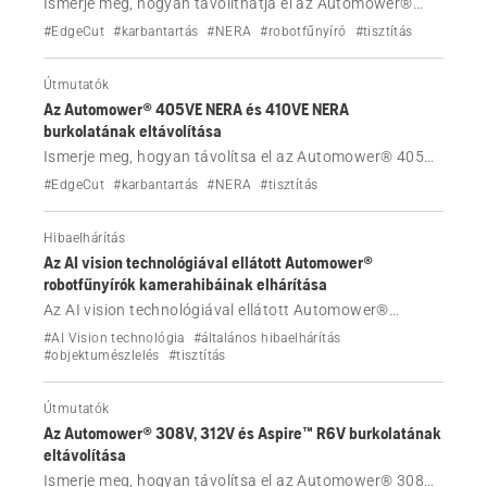
Ismerje meg, hogyan távolíthatja el az Automower®
305E NERA, 310E NERA, 405XE NERA és 410XE NERA
#EdgeCut
#karbantartás
#NERA
#robotfűnyíró
#tisztítás
robotfűnyíró karosszériáját, például tisztítási célból.
Útmutatók
Az Automower® 405VE NERA és 410VE NERA
burkolatának eltávolítása
Ismerje meg, hogyan távolítsa el az Automower® 405VE
NERA és 410VE NERA robotfűnyíró burkolatát, például
#EdgeCut
#karbantartás
#NERA
#tisztítás
tisztítási célból.
Hibaelhárítás
Az AI vision technológiával ellátott Automower®
robotfűnyírók kamerahibáinak elhárítása
Az AI vision technológiával ellátott Automower®
robotfűnyíró nem kerüli el a tárgyakat, vagy
#AI Vision technológia
#általános hibaelhárítás
kamerahibát jelez? Hibaelhárítás olyan üzenetek esetén,
#objektumészlelés
#tisztítás
mint például: a kamera lencséje el van takarva, a
kamera lencséje nedves, nincs tárgyfelismerés stb.
Útmutatók
Az Automower® 308V, 312V és Aspire™ R6V burkolatának
eltávolítása
Ismerje meg, hogyan távolítsa el az Automower® 308V,