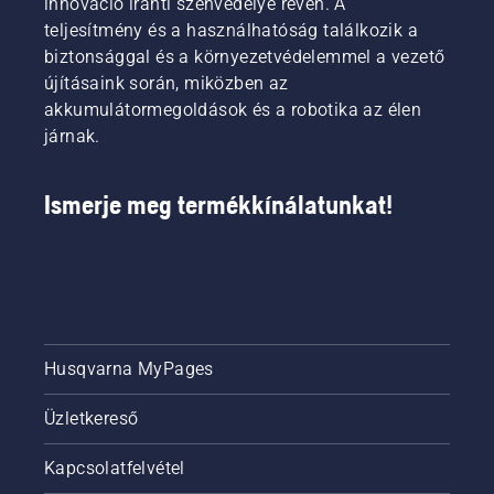
innováció iránti szenvedélye révén. A
teljesítmény és a használhatóság találkozik a
biztonsággal és a környezetvédelemmel a vezető
újításaink során, miközben az
akkumulátormegoldások és a robotika az élen
járnak.
Ismerje meg termékkínálatunkat!
Husqvarna MyPages
Üzletkereső
Kapcsolatfelvétel