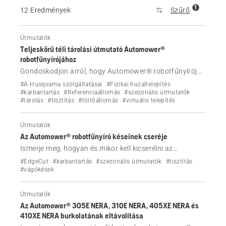
1
12 Eredmények
Szűrő
Útmutatók
Teljeskörű téli tárolási útmutató Automower®
robotfűnyírójához
Gondoskodjon arról, hogy Automower® robotfűnyírója
készen álljon a télre a megfelelő tárolásra,
#A Husqvarna szolgáltatásai
#Fizikai huzaltelepítés
karbantartásra és márkakereskedői szolgáltatásokra
#karbantartás
#Referenciaállomás
#szezonális útmutatók
#tárolás
#tisztítás
#töltőállomás
#virtuális telepítés
vonatkozó útmutatónk alapján, hogy megvédje
fűnyíróját tavaszig.
Útmutatók
Az Automower® robotfűnyíró késeinek cseréje
Ismerje meg, hogyan és mikor kell kicserélni az
Automower® robotfűnyíró vágókéseit EdgeCut
#EdgeCut
#karbantartás
#szezonális útmutatók
#tisztítás
funkcióval és anélkül.
#vágókések
Útmutatók
Az Automower® 305E NERA, 310E NERA, 405XE NERA és
410XE NERA burkolatának eltávolítása