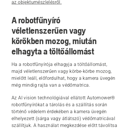
az objektumészlelésről.
A robotfűnyíró
véletlenszerűen vagy
körökben mozog, miután
elhagyta a töltőállomást
Ha a robotfűnyírója elhagyja a töltőállomást,
majd véletlenszerűen vagy körbe-körbe mozog,
mielőtt leáll, előfordulhat, hogy a kamera üvegén
még mindig rajta van a védőmatrica.
Az AI vision technológiával ellátott Automower®
robotfűnyírókat a tárolás és a szállítás során
történő védelem érdekében a kamera üvegén
elhelyezett (sárga vagy átlátszó) védőmatricával
szállítjuk. A használat megkezdése előtt távolítsa