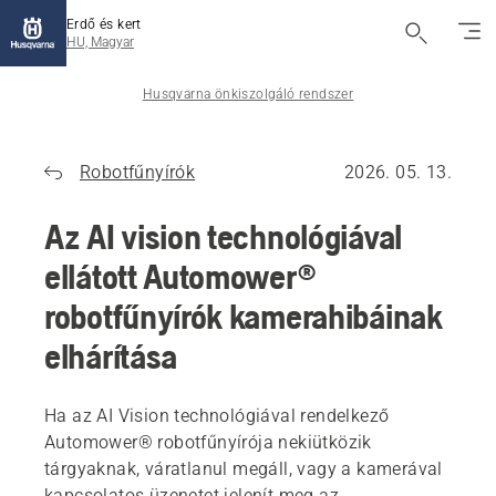
Erdő és kert
HU, Magyar
Husqvarna önkiszolgáló rendszer
Robotfűnyírók
2026. 05. 13.
Az AI vision technológiával
ellátott Automower®
robotfűnyírók kamerahibáinak
elhárítása
Ha az AI Vision technológiával rendelkező
Automower® robotfűnyírója nekiütközik
tárgyaknak, váratlanul megáll, vagy a kamerával
kapcsolatos üzenetet jelenít meg az