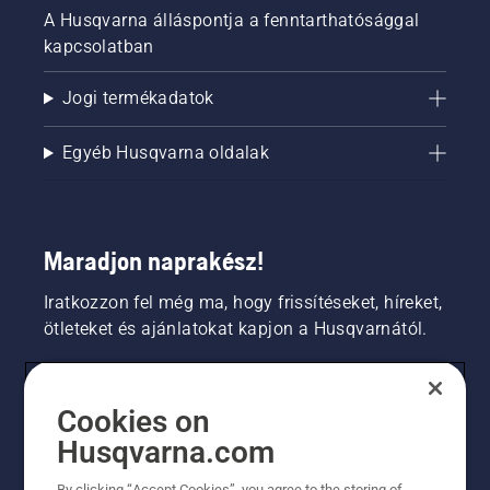
A Husqvarna álláspontja a fenntarthatósággal
kapcsolatban
Jogi termékadatok
Egyéb Husqvarna oldalak
Maradjon naprakész!
Iratkozzon fel még ma, hogy frissítéseket, híreket,
ötleteket és ajánlatokat kapjon a Husqvarnától.
FOGYASZTÓ
Cookies on
Husqvarna.com
PROFESSZIONÁLIS
By clicking “Accept Cookies”, you agree to the storing of