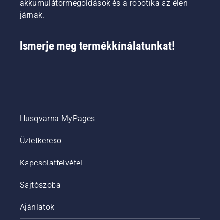
akkumulátormegoldások és a robotika az élen
járnak.
Ismerje meg termékkínálatunkat!
Husqvarna MyPages
Üzletkereső
Kapcsolatfelvétel
Sajtószoba
Ajánlatok