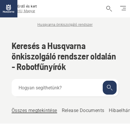
Erdő és kert
HU, Magyar
Husqvarna önkiszolgáló rendszer
Keresés a Husqvarna
önkiszolgáló rendszer oldalán
- Robotfűnyírók
Hogyan
segíthetünk?
Összes megtekintése
Release Documents
Hibaelhár