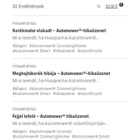
1
32 Eredmények
Szűrő
Hibaelhárítás
Kerékmotor elakadt – Automower®-hibaüzenet
Mi a teendő, ha Husqvarna Automower®
robotfűnyíróján megjelenik a „Kerékmotor elakadt”
#állapot
#Automower® Connect@Home
hibaüzenet?
#Automower® Direct
#hibaüzenet
#robotfűnyíró
Hibaelhárítás
Meghajtókerék hibája – Automower®-hibaüzenet
Mi a teendő, ha Husqvarna Automower®
robotfűnyíróján megjelenik a „Meghajtókerék hibája”
#állapot
#Automower® Connect@Home
hibaüzenet?
#Automower® Direct
#hibaüzenet
#robotfűnyíró
Hibaelhárítás
Fejjel lefelé – Automower® hibaüzenet
Mi a teendő, ha Automower® robotfűnyíróján
megjelenik a „Fejjel lefelé” hibaüzenet?
#állapot
#Automower® Connect
#Automower® Connect@Home
#Automower® Direct