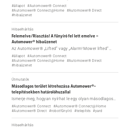
okait, és tanuljon meg hatékony megoldásokat a hiba
#állapot
#Automower® Connect
elhárítására.
#Automower® Connect@Home
#Automower® Direct
#hibaüzenet
Hibaelhárítás
Felemelve/Riasztás! A fűnyíró fel lett emelve –
Automower® hibaüzenet
Az Automower® „Lifted” vagy „Alarm! Mower lifted”
(Emelve vagy Riasztás! A fűnyíró felemelve) üzenetet
#állapot
#Automower® Connect
jelenít meg? Tudja meg, hogyan állíthatja le a riasztást,
#Automower® Connect@Home
#Automower® Direct
#hibaüzenet
indítsa újra a robotfűnyírót, és oldja meg a problémát.
Útmutatók
Másodlagos terület létrehozása Automower®-
telepítésekben határolóhuzallal
Ismerje meg, hogyan nyírhat le egy olyan másodlagos
területet, amely nincs a fő gyepterülettel összekötve egy
#Automower® Connect
#Automower® Connect@Home
határolóhuzalos Automower®-telepítésben.
#Automower® Direct
#robotfűnyíró
#telepítés
#yard
Tartalmazza a beállítást, a másodlagos terület
üzemmódban történő működtetést és az AIM
Hibaelhárítás
technológiával való kompatibilitást.