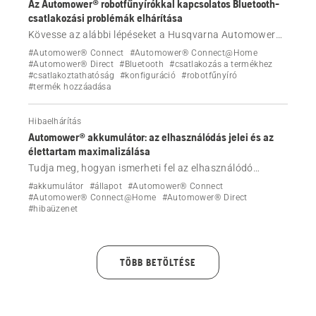
Az Automower® robotfűnyírókkal kapcsolatos Bluetooth-
csatlakozási problémák elhárítása
Kövesse az alábbi lépéseket a Husqvarna Automower®
robotfűnyíró Bluetooth-kapcsolattal vagy párosítással
#Automower® Connect
#Automower® Connect@Home
összefüggő problémák megoldásához.
#Automower® Direct
#Bluetooth
#csatlakozás a termékhez
#csatlakoztathatóság
#konfiguráció
#robotfűnyíró
#termék hozzáadása
Hibaelhárítás
Automower® akkumulátor: az elhasználódás jelei és az
élettartam maximalizálása
Tudja meg, hogyan ismerheti fel az elhasználódó
Automower® akkumulátor jeleit, és hogyan
#akkumulátor
#állapot
#Automower® Connect
maximalizálhatja az akkumulátor élettartamát a
#Automower® Connect@Home
#Automower® Direct
#hibaüzenet
megfelelő tárolás, karbantartás és beállítások révén.
TÖBB BETÖLTÉSE