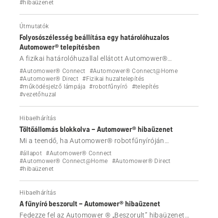
#hibaüzenet
Útmutatók
Folyosószélesség beállítása egy határolóhuzalos
Automower® telepítésben
A fizikai határolóhuzallal ellátott Automower®
telepítésben a folyosószélességet a rendszer
#Automower® Connect
#Automower® Connect@Home
automatikusan beállítja, de manuálisan is beállítható.
#Automower® Direct
#Fizikai huzaltelepítés
#működésjelző lámpája
#robotfűnyíró
#telepítés
Tudja meg, hogyan.
#vezetőhuzal
Hibaelhárítás
Töltőállomás blokkolva – Automower® hibaüzenet
Mi a teendő, ha Automower® robotfűnyíróján
megjelenik a „Töltőállomás blokkolva” hibaüzenet?
#állapot
#Automower® Connect
#Automower® Connect@Home
#Automower® Direct
#hibaüzenet
Hibaelhárítás
A fűnyíró beszorult – Automower® hibaüzenet
Fedezze fel az Automower ® „Beszorult” hibaüzenet