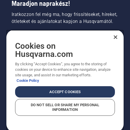
Maradjon naprakész!
Iratkozzon fel még ma, hogy frissítéseket, híreket,
ötleteket és ajánlatokat kapjon a Husqvarnától.
FOGYASZTÓ
Cookies on
Husqvarna.com
PROFESSZIONÁLIS
By clicking “Accept Cookies”, you agree to the storing of
cookies on your device to enhance site navigation, analyze
site usage, and assist in our marketing efforts.
Cookie Policy
ACCEPT COOKIES
DO NOT SELL OR SHARE MY PERSONAL
INFORMATION
© Husqvarna AB (publ). Minden jog fenntartva.
A sütikkel kapcsolatos nyilatkozat
Használati feltételek