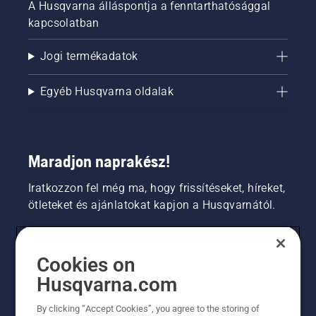
A Husqvarna álláspontja a fenntarthatósággal
kapcsolatban
Jogi termékadatok
Egyéb Husqvarna oldalak
Maradjon naprakész!
Iratkozzon fel még ma, hogy frissítéseket, híreket,
ötleteket és ajánlatokat kapjon a Husqvarnától.
FOGYASZTÓ
Cookies on
Husqvarna.com
PROFESSZIONÁLIS
By clicking “Accept Cookies”, you agree to the storing of