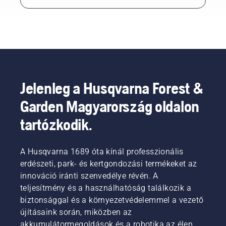
Jelenleg a Husqvarna Forest &
Garden Magyarország oldalon
tartózkodik.
A Husqvarna 1689 óta kínál professzionális
erdészeti, park- és kertgondozási termékeket az
innováció iránti szenvedélye révén. A
teljesítmény és a használhatóság találkozik a
biztonsággal és a környezetvédelemmel a vezető
újításaink során, miközben az
akkumulátormegoldások és a robotika az élen