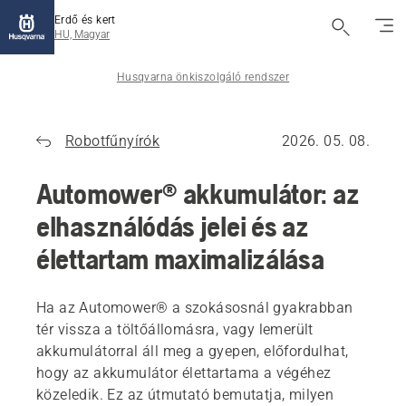
Erdő és kert
HU, Magyar
Husqvarna önkiszolgáló rendszer
Robotfűnyírók
2026. 05. 08.
Automower® akkumulátor: az
elhasználódás jelei és az
élettartam maximalizálása
Ha az Automower® a szokásosnál gyakrabban
tér vissza a töltőállomásra, vagy lemerült
akkumulátorral áll meg a gyepen, előfordulhat,
hogy az akkumulátor élettartama a végéhez
közeledik. Ez az útmutató bemutatja, milyen