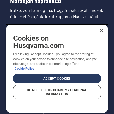
Maradjon naprakész!
Iratkozzon fel még ma, hogy frissítéseket, híreket,
ötleteket és ajánlatokat kapjon a Husqvarnától.
FOGYASZTÓ
Cookies on
Husqvarna.com
PROFESSZIONÁLIS
By clicking “Accept Cookies”, you agree to the storing of
cookies on your device to enhance site navigation, analyze
site usage, and assist in our marketing efforts.
Cookie Policy
ACCEPT COOKIES
DO NOT SELL OR SHARE MY PERSONAL
INFORMATION
© Husqvarna AB (publ). Minden jog fenntartva.
A sütikkel kapcsolatos nyilatkozat
Használati feltételek