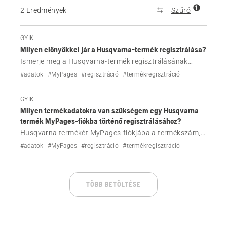
1
2 Eredmények
Szűrő
GYIK
Milyen előnyökkel jár a Husqvarna-termék regisztrálása?
Ismerje meg a Husqvarna-termék regisztrálásának
előnyeit
#adatok
#MyPages
#regisztráció
#termékregisztráció
GYIK
Milyen termékadatokra van szükségem egy Husqvarna
termék MyPages-fiókba történő regisztrálásához?
Husqvarna termékét MyPages-fiókjába a termékszám, a
sorozatszám vagy a Husqvarna azonosító segítségével
#adatok
#MyPages
#regisztráció
#termékregisztráció
regisztrálhatja. A QR-kódot telefonjával is beolvashatja
a gyors beállításhoz. Győződjön meg róla, hogy
létrehozta MyPages-fiókját vagy bejelentkezett abba.
TÖBB BETÖLTÉSE