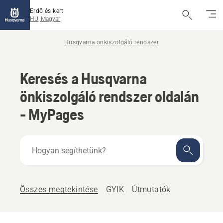
Erdő és kert
HU, Magyar
Husqvarna önkiszolgáló rendszer
Keresés a Husqvarna
önkiszolgáló rendszer oldalán
- MyPages
Hogyan
segíthetünk?
Összes megtekintése
GYIK
Útmutatók