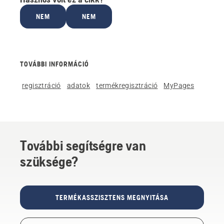
NEM
NEM
TOVÁBBI INFORMÁCIÓ
regisztráció
adatok
termékregisztráció
MyPages
További segítségre van
szüksége?
TERMÉKASSZISZTENS MEGNYITÁSA