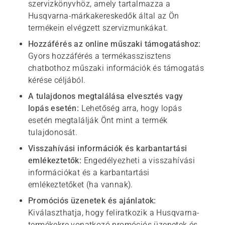
szervizkönyvhöz, amely tartalmazza a
Husqvarna-márkakereskedők által az Ön
termékein elvégzett szervizmunkákat.
Hozzáférés az online műszaki támogatáshoz:
Gyors hozzáférés a termékasszisztens
chatbothoz műszaki információk és támogatás
kérése céljából.
A tulajdonos megtalálása elvesztés vagy
lopás esetén:
Lehetőség arra, hogy lopás
esetén megtalálják Önt mint a termék
tulajdonosát.
Visszahívási információk és karbantartási
emlékeztetők:
Engedélyezheti a visszahívási
információkat és a karbantartási
emlékeztetőket (ha vannak).
Promóciós üzenetek és ajánlatok:
Kiválaszthatja, hogy feliratkozik a Husqvarna-
termékekre vonatkozó promóciós üzenetek és