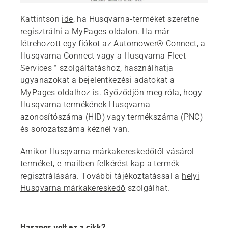
Kattintson
ide
, ha Husqvarna-terméket szeretne
regisztrálni a MyPages oldalon. Ha már
létrehozott egy fiókot az Automower® Connect, a
Husqvarna Connect vagy a Husqvarna Fleet
Services™ szolgáltatáshoz, használhatja
ugyanazokat a bejelentkezési adatokat a
MyPages oldalhoz is. Győződjön meg róla, hogy
Husqvarna termékének Husqvarna
azonosítószáma (HID) vagy termékszáma (PNC)
és sorozatszáma kéznél van.
Amikor Husqvarna márkakereskedőtől vásárol
terméket, e-mailben felkérést kap a termék
regisztrálására. További tájékoztatással a
helyi
Husqvarna márkakereskedő
szolgálhat.
Hasznos volt ez a cikk?