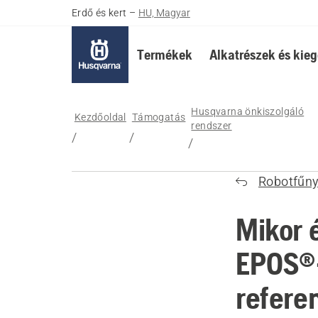
Erdő és kert
–
HU, Magyar
Termékek
Alkatrészek és kieg
Husqvarna önkiszolgáló
Kezdőoldal
Támogatás
rendszer
Robotfűny
Mikor é
EPOS®-
refere