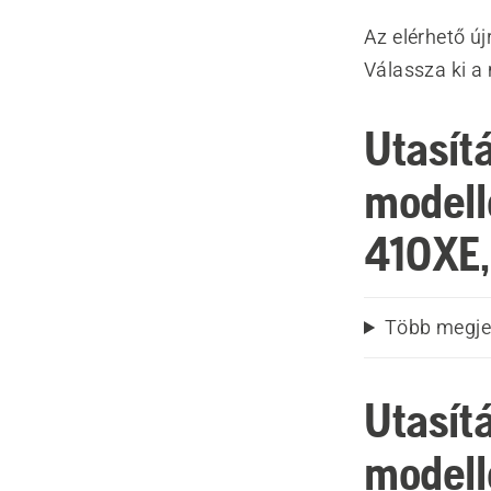
Az elérhető ú
Válassza ki a 
Utasít
modell
410XE,
Több megje
Utasít
modell