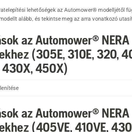
jratelepítési lehetőségek az Automower® modelljétől f
modellt alább, és tekintse meg az arra vonatkozó utasí
ások az Automower® NERA
ekhez (305E, 310E, 320, 4
 430X, 450X)
lenítése
ások az Automower® NERA
ekhez (405VE, 410VE, 430