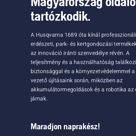
Magyarország oldal
tartózkodik.
A Husqvarna 1689 óta kínál professzionál
erdészeti, park- és kertgondozási terméke
az innováció iránti szenvedélye révén. A
teljesítmény és a használhatóság találkoz
biztonsággal és a környezetvédelemmel a
vezető újításaink során, miközben az
akkumulátormegoldások és a robotika az 
járnak.
Maradjon naprakész!