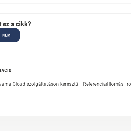
 ez a cikk?
NEM
MÁCIÓ
arna Cloud szolgáltatáson keresztül
Referenciaállomás
r