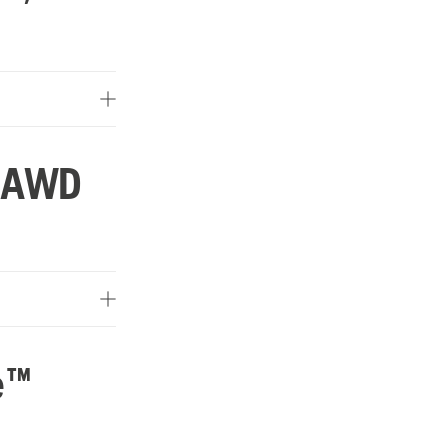
X AWD
e™