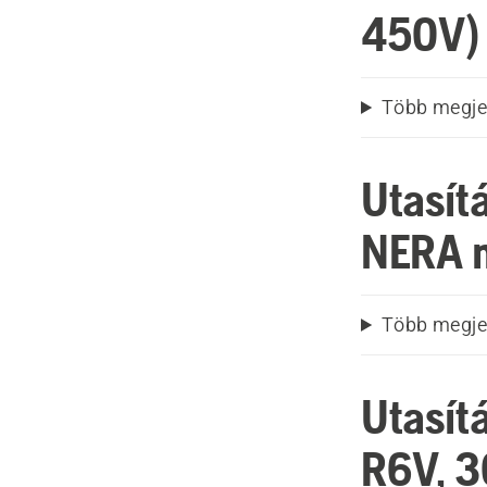
450V)
Több megje
Utasí
NERA 
Több megje
Utasít
R6V, 3