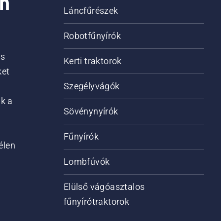
on
Láncfűrészek
Robotfűnyírók
is
Kerti traktorok
ket
Szegélyvágók
ik a
Sövénynyírók
Fűnyírók
élen
Lombfúvók
Elülső vágóasztalos
fűnyírótraktorok