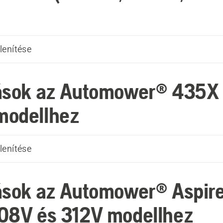
lenítése
tások az Automower® 435
modellhez
lenítése
ások az Automower® Aspir
08V és 312V modellhez