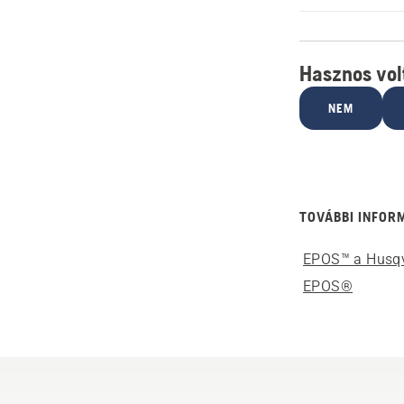
Hasznos volt
NEM
TOVÁBBI INFOR
EPOS™ a Husqv
EPOS®