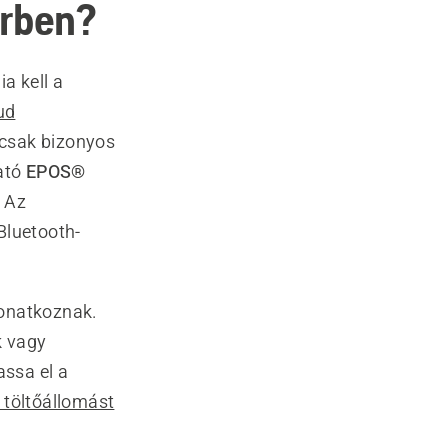
erben?
a kell a
ud
 csak bizonyos
ató
EPOS®
. Az
Bluetooth-
onatkoznak.
k vagy
assa el a
 töltőállomást