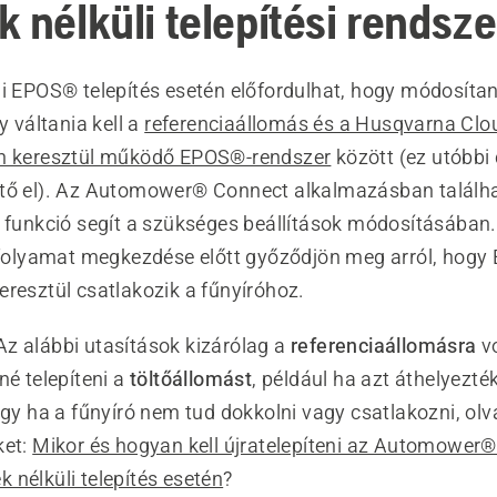
k nélküli telepítési rendsz
i EPOS® telepítés esetén előfordulhat, hogy módosítani
y váltania kell a
referenciaállomás és a Husqvarna Clo
on keresztül működő EPOS®-rendszer
között (ez utóbbi
ető el). Az Automower® Connect alkalmazásban találh
funkció segít a szükséges beállítások módosításában
i folyamat megkezdése előtt győződjön meg arról, hogy 
eresztül csatlakozik a fűnyíróhoz.
z alábbi utasítások kizárólag a
referenciaállomásra
v
né telepíteni a
töltőállomást
, például ha azt áthelyezté
agy ha a fűnyíró nem tud dokkolni vagy csatlakozni, olv
ket:
Mikor és hogyan kell újratelepíteni az Automower®
 nélküli telepítés esetén
?