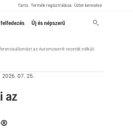
Tarto
Termék regisztrálása
Üzlet keresése
 felfedezés
Új és népszerű
referenciaállomást az Automower® vezeték nélküli
2026. 07. 25.
i az
r®