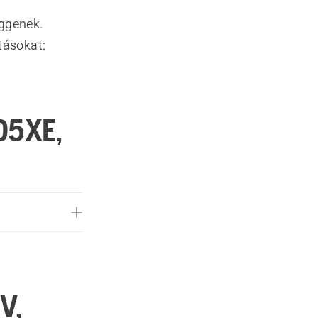
üggenek.
tásokat:
05XE,
V,