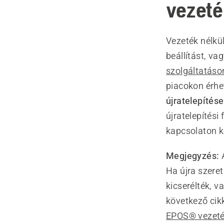
vezeté
Vezeték nélkül
beállítást, vag
szolgáltatás
piacokon érh
újratelepítése
újratelepítés
kapcsolaton k
Megjegyzés:
A
Ha újra szeret
kicserélték, v
következő cik
EPOS® vezeték