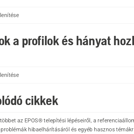
lenítése
ok a profilok és hányat hoz
lenítése
lódó cikkek
öbbet az EPOS® telepítési lépéseiről, a referenciaáll
 problémák hibaelhárításáról és egyéb hasznos témákr