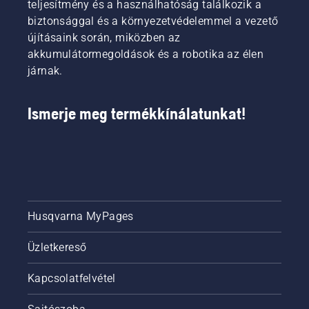
teljesítmény és a használhatóság találkozik a
fenntartása
biztonsággal és a környezetvédelemmel a vezető
a városi
újításaink során, miközben az
területeken.
akkumulátormegoldások és a robotika az élen
járnak.
Ismerje meg termékkínálatunkat!
Husqvarna MyPages
Üzletkereső
Kapcsolatfelvétel