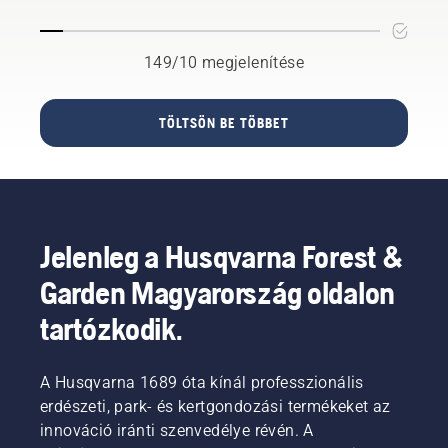
számszerűsíti
– ezek
üzemanyagot
a
az
a
városok
anyagok
láncfűrészébe.
149/10 megjelenítése
zöld
elérhetik
Nyomja
területeinek
a
meg a
nagyságát
védőréteget,
sapkát,
TÖLTSÖN BE TÖBBET
a világ
és
és
minden
csökkenthetik
fordítsa
táján, a
a
el kézzel,
zöld
funkcionalitását.
vagy
terek
szükség
felülről
esetén
történő
Jelenleg a Husqvarna Forest &
használjon
megtekintésével.
csavarhúzót.
Garden Magyarország oldalon
A cél a
növekedés
tartózkodik.
megőrzése
és
javítása,
A Husqvarna 1689 óta kínál professzionális
valamint
erdészeti, park- és kertgondozási termékeket az
a
környezetbarát
innováció iránti szenvedélye révén. A
területek