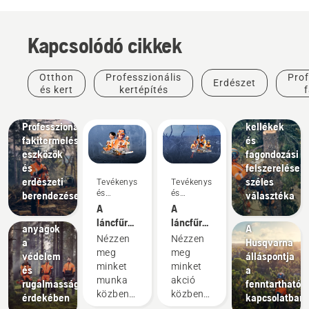
Kapcsolódó cikkek
Otthon
Professzionális
Prof
Erdészet
és kert
kertépítés
Megoldások
Arborista
Megoldások
Professzionális
kellékek
fakitermelési
és
Termékek
eszközök
fagondozási
és
és
felszerelések
innovációk
erdészeti
széles
Tevékenységek
Tevékenységek
Husqvarna
és
és
berendezések
választéka
védőruházat:
események
események
A
A
Válogatott
Témák
láncfűrészek
láncfűrészelés
anyagok
A
úttörői
úttörője
Nézzen
Nézzen
a
Husqvarna
1959 óta
1959 óta
meg
meg
védelem
álláspontja
minket
minket
és
a
munka
akció
rugalmasság
fenntarthatós
közben a
közben a
érdekében
kapcsolatban
World
famászó