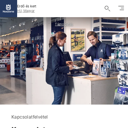
Erdő és kert
HU, Magyar
Támogatás
Kapcsolatfelvétel